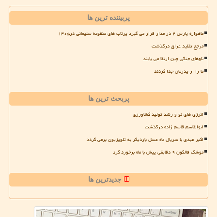
پربیننده ترین ها
ماهواره پارس ۲ در مدار قرار می گیرد پرتاب های منظومه سلیمانی در۱۴۰۵
مرجع تقلید عراق درگذشت
ناوهای جنگی چین ارتقا می یابند
ما را از پدرمان جدا کردند
پربحث ترین ها
انرژی های نو و رشد تولید کشاورزی
ابوالقاسم قاسم زاده درگذشت
اکبر عبدی با سریال ماه عسل باردیگر به تلویزیون برمی گردد
موشک فالکون ۹ دقایقی پیش با ماه برخورد کرد
جدیدترین ها