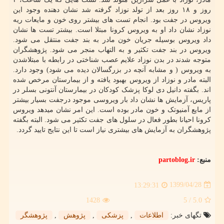
روز و ۱۸ روز بعد از تولد نوزاد گرفته شد نشان دهنده وجود این
ویروس در جفت بود. انجام تست های بیشتر روی خون و مایعات ریه
نوزاد نشان داد او به ویروس کرونا مبتلا است. بیشتر تست ها نشان
داد ویروس بوسیله جریان خون مادر به بند جفت منتقل می شود.
ویروس در بند جفت تکثیر و به التهاب منجر می شود. پژوهشگران
متوجه شدند در بدن نوزاد علایم عصب شناختی در رابطه با مبتلاشدن
به ویروس ( و مشابه آنچه در بزرگسالان دیده می شود) وجود دارد.
البته مادر و نوزاد از ویروس بهبود یافته و از بیمارستان مرخص شده
اند. بگفته دانیل دی لوکا پزشک کودکان در بیمارستان آنتونی بسلر در
پاریس، آزمایش ها نشان داد بار ویروسی موجود درجفت بسیار بیشتر
از مایع آمنیوتک و خون مادر بوده است. این امر نشان میدهد ویروس
کرونا احیانا بطور فعال در سلول های جفت تکثیر می شود. البته بگفته
پژوهشگران به آزمایش های بیشتری نیاز است تا این نتایج تایید گردد.
منبع:
partoblog.ir
1399/04/28
13:29:31
1428
/ 5
5.0
تگهای خبر:
اطلاعات
,
پزشكی
,
پژوهش
,
پژوهشگر