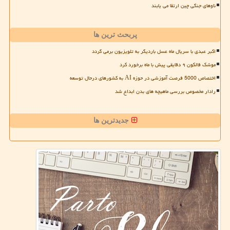
ناوهای جنگی چین ارتقا می یابند
پربحث ترین ها
اکبر عبدی با سریال ماه عسل باردیگر به تلویزیون برمی گردد
موشک فالکون ۹ دقایقی پیش با ماه برخورد کرد
اختصاص 5000 فرصت آموزشی در حوزه AI به کشورهای درحال توسعه
رادار مخصوص بررسی ماهیچه های بدن ابداع شد
جدیدترین ها