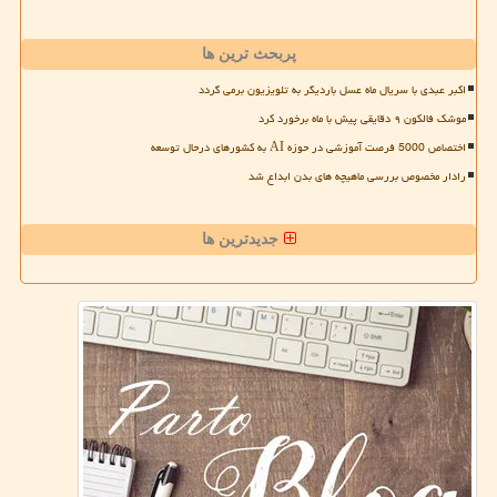
پربحث ترین ها
اکبر عبدی با سریال ماه عسل باردیگر به تلویزیون برمی گردد
موشک فالکون ۹ دقایقی پیش با ماه برخورد کرد
اختصاص 5000 فرصت آموزشی در حوزه AI به کشورهای درحال توسعه
رادار مخصوص بررسی ماهیچه های بدن ابداع شد
جدیدترین ها