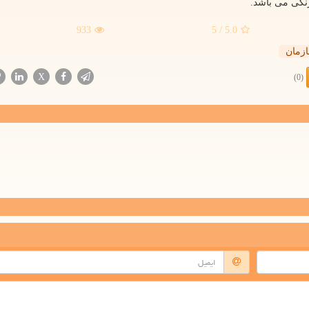
نگی می باشد.
933
/ 5
5.0
زمان
X
(0)