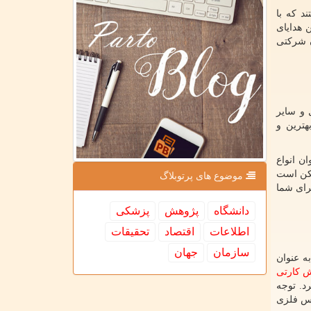
د که با
 هدایای
ن شرکتی
 و سایر
هترین و
ن انواع
ممکن است
موضوع های پرتوبلاگ
برای شما
دانشگاه
پژوهش
پزشكی
اطلاعات
اقتصاد
تحقیقات
سازمان
جهان
ه عنوان
 کارتی
د. توجه
نس فلزی