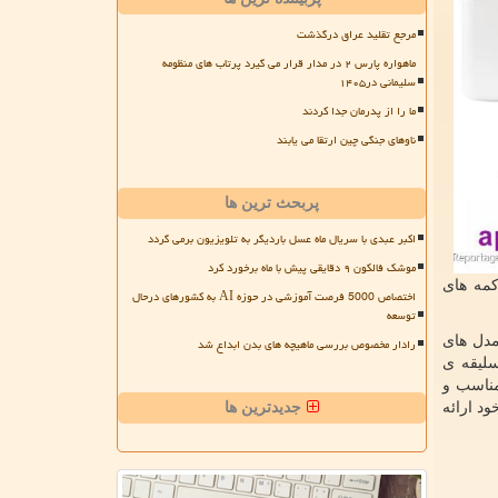
مرجع تقلید عراق درگذشت
ماهواره پارس ۲ در مدار قرار می گیرد پرتاب های منظومه
سلیمانی در۱۴۰۵
ما را از پدرمان جدا کردند
ناوهای جنگی چین ارتقا می یابند
پربحث ترین ها
اکبر عبدی با سریال ماه عسل باردیگر به تلویزیون برمی گردد
موشک فالکون ۹ دقایقی پیش با ماه برخورد کرد
کمه های
اختصاص 5000 فرصت آموزشی در حوزه AI به کشورهای درحال
توسعه
مدل های
رادار مخصوص بررسی ماهیچه های بدن ابداع شد
سلیقه ی
 مناسب و
ود ارائه
جدیدترین ها