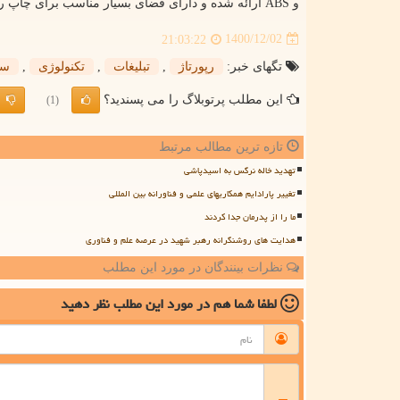
و
ABS
ارائه شده و دارای فضای بسیار مناسب برای چاپ ر
1400/12/02
21:03:22
تگهای خبر:
رپورتاژ
,
تبلیغات
,
تكنولوژی
,
سا
این مطلب پرتوبلاگ را می پسندید؟
(1)
تازه ترین مطالب مرتبط
تهدید خاله نرگس به اسیدپاشی
تغییر پارادایم همکاریهای علمی و فناورانه بین المللی
ما را از پدرمان جدا کردند
هدایت های روشنگرانه رهبر شهید در عرصه علم و فناوری
نظرات بینندگان در مورد این مطلب
لطفا شما هم
در مورد این مطلب
نظر دهید