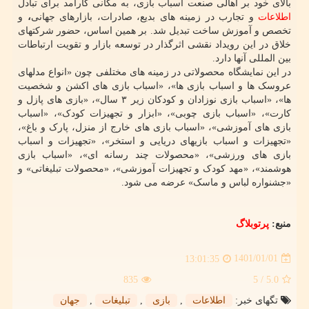
بالای خود بر اهالی صنعت اسباب بازی، به مکانی کارآمد برای تبادل
اطلاعات
و تجارب در زمینه های بدیع، صادرات، بازارهای جهانی
،
و
تخصص و آموزش ساخت تبدیل شد. بر همین اساس، حضور شرکتهای
خلاق در این رویداد نقشی اثرگذار در توسعه بازار و تقویت ارتباطات
بین المللی آنها دارد.
در این نمایشگاه محصولاتی در زمینه های مختلفی چون «انواع مدلهای
عروسک ها و اسباب بازی ها»، «اسباب بازی های اکشن و شخصیت
ها»، «اسباب بازی نوزادان و کودکان زیر ۳ سال»، «بازی های پازل و
کارت»، «اسباب بازی چوبی»، «ابزار و تجهیزات کودک»، «اسباب
بازی های آموزشی»، «اسباب بازی های خارج از منزل، پارک و باغ»،
«تجهیزات و اسباب بازیهای دریایی و استخر»، «تجهیزات و اسباب
بازی های ورزشی»، «محصولات چند رسانه ای»، «اسباب بازی
هوشمند»، «مهد کودک و تجهیزات آموزشی»، «محصولات تبلیغاتی» و
«جشنواره لباس و ماسک» عرضه می شود.
منبع:
پرتوبلاگ
1401/01/01
13:01:35
835
/ 5
5.0
تگهای خبر:
اطلاعات
,
بازی
,
تبلیغات
,
جهان