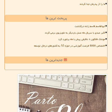
ما را از پدرمان جدا کردند
پربحث ترین ها
ابوالقاسم قاسم زاده درگذشت
اکبر عبدی با سریال ماه عسل باردیگر به تلویزیون برمی گردد
موشک فالکون ۹ دقایقی پیش با ماه برخورد کرد
اختصاص 5000 فرصت آموزشی در حوزه AI به کشورهای درحال توسعه
جدیدترین ها