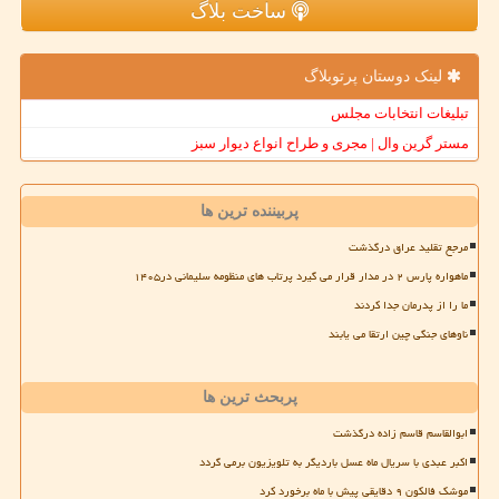
ساخت بلاگ
لینک دوستان پرتوبلاگ
تبلیغات انتخابات مجلس
مستر گرین وال | مجری و طراح انواع دیوار سبز
پربیننده ترین ها
مرجع تقلید عراق درگذشت
ماهواره پارس ۲ در مدار قرار می گیرد پرتاب های منظومه سلیمانی در۱۴۰۵
ما را از پدرمان جدا کردند
ناوهای جنگی چین ارتقا می یابند
پربحث ترین ها
ابوالقاسم قاسم زاده درگذشت
اکبر عبدی با سریال ماه عسل باردیگر به تلویزیون برمی گردد
موشک فالکون ۹ دقایقی پیش با ماه برخورد کرد