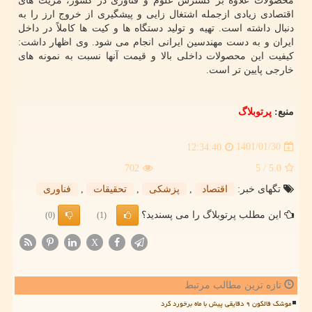
محصولات علاوه بر گسترش علوم و فناوری در کشور، مزیت های
اقتصادی زیادی ازجمله اشتغال زایی و پیشگیری از خروج ارز را به
دنبال داشته است. تهیه و تولید دستگاه ها و کیت ها کاملاً در داخل
ایران و به دست مهندسین ایرانی انجام می شود. وی اظهار داشت:
کیفیت این محصولات داخلی بالا و قیمت آنها نسبت به نمونه های
خارجی پایین تر است.
منبع:
پرتوبلاگ
1401/01/30
12:34:40
702
/ 5
5.0
تگهای خبر:
اقتصاد
,
پزشكی
,
تحقیقات
,
فناوری
این مطلب پرتوبلاگ را می پسندید؟
(0)
(1)
X
تازه ترین مطالب مرتبط
موشک فالکون ۹ دقایقی پیش با ماه برخورد کرد