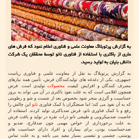
به گزارش پرتوبلاگ معاونت علمی و فناوری اعلام نمود که فرش های
عاری از باکتری با استفاده از فناوری نانو توسط محققان یک شرکت
دانش بنیان به تولید رسید.
به گزارش پرتوبلاگ به نقل از معاونت علمی و فناوری ریاست
جمهوری، یکی از دغدغه های تولیدکنندگان فرش، تأمین همه نیازهای
مصرف کنندگان و افزایش کیفیت
محصولات
تولیدی است. فرش
همچون اقلامی است که به علت نفوذ باکتری در آن می تواند به بروز
حساسیت و آلرژی منجر شود بخصوص بعد از شست و شو و رطوبتی
که به آن نفوذ می کند؛ اما صنعتگران با کمک فناوری
نانو
این چالش را
رفع و با کمک فناوری نانو، فرش ضدباکتری تولید کردند. استفاده از
خاصیت ضدمیکروبی و طبیعی نانو ذرات نقره در تولید و بافت فرش
به علت برخورداری از خواص مهمی چون ضدقارچ، ضدبو و
ضدحساسیت بودن، برای بیماران و افراد دارای حساسیت های
پوستی، چشمی و تنفسی بسیار مفید می باشد و به علت تماس