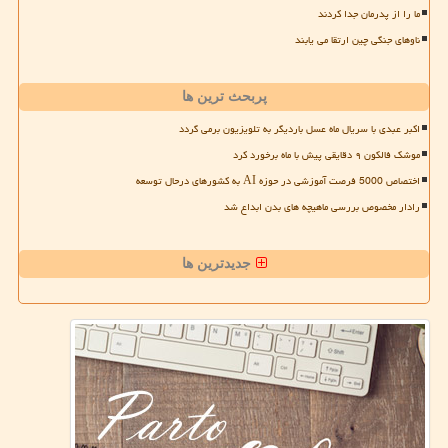
ما را از پدرمان جدا کردند
ناوهای جنگی چین ارتقا می یابند
پربحث ترین ها
اکبر عبدی با سریال ماه عسل باردیگر به تلویزیون برمی گردد
موشک فالکون ۹ دقایقی پیش با ماه برخورد کرد
اختصاص 5000 فرصت آموزشی در حوزه AI به کشورهای درحال توسعه
رادار مخصوص بررسی ماهیچه های بدن ابداع شد
جدیدترین ها