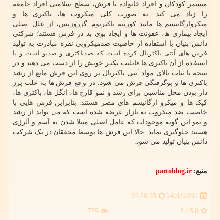
مستمر کودکان و افراد خانواده با فرش، سطح سلامتی افراد جامعه
را زیاد می کند. به صورت کلی میکروب ها، باکتری ها و
میکروارگانیسم ها مانند کورینه باکتریوم گزروزیس، از علل اصلی
ایجاد بیماری ها، عفونت ها و ایجاد بوی بد در فرش هستند؛ شرکتی
دانش بنیان با استفاده از خاصیت ضدمیکروبی نقره مبادرت به تولید
فرش های آنتی باکتریال کرده است که ضدباکتری و ضدبو است و با
استفاده از آن باکتری ها قابلیت تکثیر خویش را از دست می دهند و در
نتیجه با ثبات بالای مواد آنتی باکتریال بر روی این فرش مانع از رشد
باکتری ها و بوگرفتگی فرش می شود. در واقع فرش ها به علت پرز
دار بودن محل مناسبی برای رشد و نمو قارچ ها، انگل ها، باکتری ها،
کپک ها و میکرو ارگانیسم های مضر هستند. بنابراین فرش هایی با
خاصیت ضد میکروب به بازار عرضه شده است که می تواند از رشد
و نمو این گونه موجودات که عامل اصلی مبتلا شدن به آسم و آلرژی
هستند جلوگیری نماید. حالا این فرش ها توسط محققان در یک شرکت
دانش بنیان تولید می شود.
منبع:
partoblog.ir
1401/03/03
22:38:35
755
/ 5
5.0