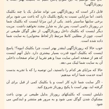
رپورتاژآگهی؟
قابل ذکر است که رپورتاژآگهی می تواند شامل یک یا چند بکلینک
باشد، اما مزایایی نسبت به پکیج بکلینک دارد که باعث می شود برای
برخی سایتها مناسبتر باشد. یکی از این مزایا اینست که بکلینک شما
در رپورتاژ دائمی است، پس نیاز به شارژ مجدد نخواهید داشت. مزیت
دیگر اینست که بکلینک داخل رپورتاژآگهی، از نظر گوگل طبیعی تر
است، چون از مطلبی کاملا مرتبط (از لحاظ محتوایی) به سایت شما
داده شده است.
خوب حالا که رپورتاژآگهی اینقدر بهتر است، چرا بکلینک انبوه؟! پاسخ
اینست که بکلینک انبوه قدرت بسیار بیشتری دارد. دلیل آنهم اینست
که هم از صفحه اصلی سایت مبدا و هم تقریبا از تمام صفحات داخلی
آن به سایت شما لینک می دهد.
حالا که مزایای هر کدام را دانستید، این توصیه را که با تجربه بدست
آمده خدمت شما ارائه میدهیم:
- اگر سایت شما تازه کار است و یا بکلینک کمی از قبل برای آن
گرفته اید، بهتر است با پکیج رپورتاژ شروع کنید.
دلیلش اینست که بکلینکهای رپورتاژ بدلیل طبیعی تر بودن باعث
مشکوک شدن گوگل نمی شود و به مرور هم منتشر و ایندکس می
شود.