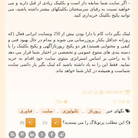
- اگر سایت شما سابقه دار است و بکلینک زیادی از قبل دارید و می
خواهید نسبت به رقبای سرسختتان بکلینکهای بیشتر داشته باشید، می
توانید پکیج بکلینک خریداری کنید.
لینک بگیر دات کام با دارا بودن بیش از 250 وبسایت ایرانی فعال (که
روزانه حداقل یکبار بروزرسانی می شوند و مدام در حال بهبود فنی و
کیفی و محتوایی هستند) هر دو پکیج رپورتاژآگهی و پکیج بکلینک را با
دسته بندی های متنوع عمومی و تخصصی در اختیار شما قرار می دهد
تا به راحتی بر اساس استراتژی سئوی سایت خود اقدام به خرید
نمایید. فقط این را به یاد داشته باشید که لینک بگیر یار دائمی سایت
شماست و همیشه در کنار شما خواهد ماند.
1401/03/07
21:47:55
726
/ 5
5.0
تگهای خبر:
رپورتاژ
,
تكنولوژی
,
سایت
,
فناوری
این مطلب پرتوبلاگ را می پسندید؟
(0)
(1)
X