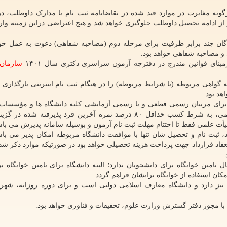
ونه مغایرت در موارد قید شده در تقاضانامه ثبت نام با مدارک داوطلب، 
ز ادامه تحصیل داوطلب جلوگیری خواهد شد و هیچ اعتراضی دراین زمینه وارد
شدگان چند برابر ظرفیت برای مرحله دوم (مصاحبه شفاهی) دعوت به عمل خوا
و مصاحبه شفاهی خواهد بود.
رمبنای قوانین مندرج در دفترچه آزمون سراسری دکتری سال ۱۴۰۱
سازمان
گواهی مربوطه (با شرایط مربوطه) را در هنگام ثبت نام اینترنتی بارگذاری نک
هد بود.
نفر) برای مربیان رسمی قطعی و یا رسمی آزمایشی کلیه دانشگاه ها و مؤسسا
عالی (دولتی و غیردولتی) و همین طور دانشگاه آزاد اسلامی، به شرط کسب حداقل ۸۰ درصد نمره آخرین فرد پذیرفته
ت علمی فقط تا اختتام مهلت ثبت نام آزمون و بوسیله سامانه پذیرش می باش
د، ثبت نام و تحصیل شان تنها با موافقت دانشگاه مربوطه امکان پذیر می باشد
عقاد قرارداد جهت پرداخت هزینه تحصیلی خواهد بود در صورتیکه موارد ذکر ش
.
تامین خوابگاه برای دانشجویان ندارد؛ البته دانشگاه برای تامین خوابگاه بر
کان استفاده از خوابگاه برایشان فراهم گردد.
یز دارد و دانشگاه معارف اسلامی دولتی است و برای دوره روزانه، شهری
ا مجوز دفتر گسترش وزارت علوم، تحقیقات و فناوری خواهد بود.