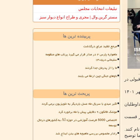
تبلیغات انتخابات مجلس
مستر گرین وال | مجری و طراح انواع دیوار سبز
پربیننده ترین ها
مرجع تقلید عراق درگذشت
ماهواره پارس ۲ در مدار قرار می گیرد پرتاب های منظومه
سلیمانی در۱۴۰۵
ما را از پدرمان جدا کردند
ناوهای جنگی چین ارتقا می یابند
قبولی در
کارت ورود به جلسه آزمون ورودی اختصاصی دکتری دانشگاه معارف اسلامی در ایام سه شنبه، چهارشنبه و پنجشنبه ۱۹، ۲۰ و ۲۱ مهر ۱۴۰۱
پربحث ترین ها
اکبر عبدی با سریال ماه عسل باردیگر به تلویزیون برمی گردد
اوطلبان
موشک فالکون ۹ دقایقی پیش با ماه برخورد کرد
دل صد هزار تومان را از قسمت
اختصاص 5000 فرصت آموزشی در حوزه AI به کشورهای درحال
توسعه
ن ورودی اختصاصی ۱۴۰۱ مبادرت به ثبت نام کنند.
رادار مخصوص بررسی ماهیچه های بدن ابداع شد
راهنما توضیح