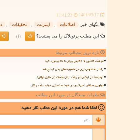
1401/03/17
11:41:23
تگهای خبر:
اطلاعات
,
اینترنت
,
تحقیقات
,
د
این مطلب پرتوبلاگ را می پسندید؟
(1)
تازه ترین مطالب مرتبط
موشک فالکون ۹ دقایقی پیش با ماه برخورد کرد
رادار مخصوص بررسی ماهیچه های بدن ابداع شد
اودیسه در ایکس لو رفت ایلان ماسک در مقابل نولان!
نوآوری محققان امیرکبیر در هوشمندسازی تولید نفت و گاز
نظرات بینندگان در مورد این مطلب
لطفا شما هم
در مورد این مطلب
نظر دهید