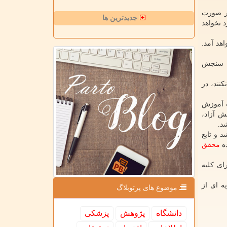
در صورت
جدیدترین ها
 نخواهد
هد آمد.
سنجش
نند، در
ت آموزش
 شده در گزینش آزاد،
د.
 و تابع
ده
محقق
ای کلیه
ه ای از
موضوع های پرتوبلاگ
دانشگاه
پژوهش
پزشكی