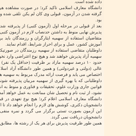
داده شده است.
دانشگاه معارف اسلامی تاکید کرد؛ در صورت مشاهده هرگ
گرفته شدن در آزمون، قبولی وی کان لم یکن تلقی شده و ا
بود.
بعد از قبولی در مرحله اول (آزمون کتبی) از پذیرفته 
پذیرش نهایی منوط به داشتن حدنصاب لازم در آزمون کتبی 
متقاضیان استفاده از سهمیه ایثارگران و رزمندگان باید ب
آموزش کشور، عمل و برای احراز شرایط، اقدام نمایند.
داوطلبان متقاضی استفاده از سهمیه رزمندگان در صورتیکه 
سهمیه آزاد پذیرش خواهند شد و هیچ نوع اعتراضی وارد نخوا
حدود ۱۰ درصد سهمیه مازاد بر ظرفیت (حداقل یک 
اختصاص می یابد و فرصت ارائه مدرک مربوط به سهمیه هیأ
داوطلبانی که با بهره گیری از سهمیه مربیان پذیرفته شون
قوانین جاری وزارت علوم، تحقیقات و فناوری و منوط به ان
نشود، از ثبت نام و تحصیل شان ممانعت به عمل خواهد آمد
دانشگاه معارف اسلامی اعلام کرد؛ هیچ نوع تعهدی در قبال 
دانشجویان دکتری، کوشش های لازم را انجام خواهد داد تا ام
این آزمون بصورت تستی برگزار می گردد و نمره منفی ن
دانشجویان دریافت نمی گردد.
همین طور ظرفیت پذیرش برای هر یک از رشته ها، مطابق ب