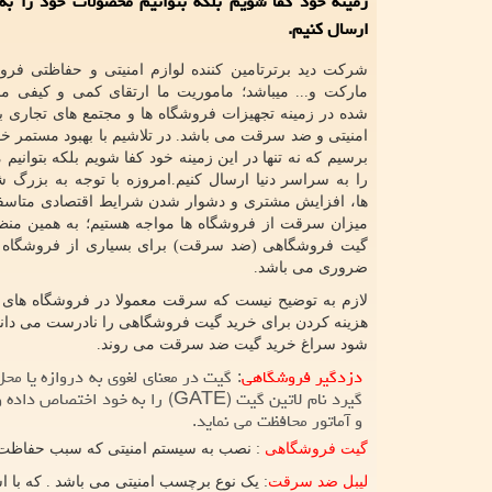
زمینه خود كفا شویم بلكه بتوانیم محصولات خود را به
ارسال كنیم.
شرکت دید برترتامین کننده لوازم امنیتی و حفاظتی فروش
مارکت و... میباشد؛ ماموریت ما ارتقای کمی و کیفی مح
شده در زمینه تجهیزات فروشگاه ها و مجتمع های تجاری 
امنیتی و ضد سرقت می باشد. در تلاشیم با بهبود مستمر خو
برسیم که نه تنها در این زمینه خود کفا شویم بلکه بتوانی
را به سراسر دنیا ارسال کنیم
.
امروزه با توجه به بزرگ 
ها، افزایش مشتری و دشوار شدن شرایط اقتصادی متاسفان
میزان سرقت از فروشگاه ها مواجه هستیم؛ به همین منظو
گیت فروشگاهی (ضد سرقت) برای بسیاری از فروشگاه ه
ضروری می باشد
.
لازم به توضیح نیست که سرقت معمولا در فروشگاه های
هزینه کردن برای خرید گیت فروشگاهی را نادرست می دانن
شود سراغ خرید گیت ضد سرقت می روند.
دزدگیر فروشگاهی
: گیت در معنای لغوی به دروازه یا م
گیرد نام لاتین گیت (
GATE
) را به خود اختصاص داده 
و آماتور محافظت می نماید.
گیت فروشگاهی
: نصب به سیستم امنیتی که سبب حفاظت ا
لیبل ضد سرقت
:
یک نوع برچسب امنیتی می باشد . که با ا