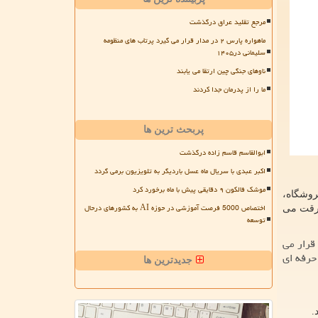
مرجع تقلید عراق درگذشت
ماهواره پارس ۲ در مدار قرار می گیرد پرتاب های منظومه
سلیمانی در۱۴۰۵
ناوهای جنگی چین ارتقا می یابند
ما را از پدرمان جدا کردند
پربحث ترین ها
ابوالقاسم قاسم زاده درگذشت
اکبر عبدی با سریال ماه عسل باردیگر به تلویزیون برمی گردد
موشک فالکون ۹ دقایقی پیش با ماه برخورد کرد
روشگاه،
اختصاص 5000 فرصت آموزشی در حوزه AI به کشورهای درحال
سرقت می
توسعه
قرار می
حرفه ای
جدیدترین ها
.