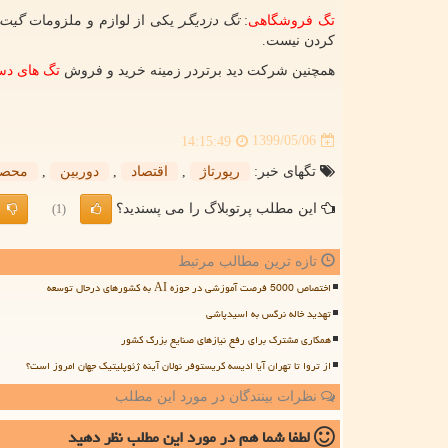
تگ فروشگاهی
:
تگ دزدیگر
یکی از لوازم و ملزومات
گیت 
کردن نیست.
همچنین شرکت دید برتردر زمینه خرید و فروش
تگ های د
1399/05/06
14:15:49
تگهای خبر:
رپورتاژ
,
اقتصاد
,
دوربین
,
محصو
این مطلب پرتوبلاگ را می پسندید؟
(1)
تازه ترین مطالب مرتبط
اختصاص 5000 فرصت آموزشی در حوزه AI به کشورهای درحال توسعه
تهدید خاله نرگس به اسیدپاشی
همکاری مشترک برای رفع نیازهای صنایع بزرگ کشور
از تروا تا تهران آیا ادیسه کریستوفر نولان آینه ژئوپلیتیک جهان امروز است؟
نظرات بینندگان در مورد این مطلب
لطفا شما هم
در مورد این مطلب
نظر دهید