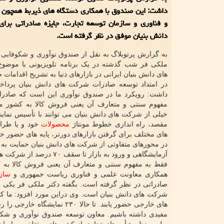
داشت: این صندوق با همکاری دستگاه های ذیربط همچون 
و فناوری و سازمان توسعه تجارت، جایزه صادراتی برا
دانش بنیان موفق در نظر گرفته است.
به گزارش پرتوبلاگ به نقل از صندوق نوآوری و شکوفایی
ملکی فر شب گذشته در یک برنامه تلویزیونی با موضو
های دانش بنیان ایرانی در بازارهای دنیا به تشریح اقدامات
در امتداد توسعه صادرات شرکت های دانش بنیان پرداخ
داشت: رویکرد ما در صندوق نوآوری این است که صادرا
مفهوم سنتی و متعارف آن یعنی فروش کالا به کشور مقص
خیلی از شرکت های دانش بنیان می توانند با تأسیس نمای
مقصد، راه اندازی خطوط مونتاژ
محصولات
خود و یا طرا
های مختلف برای گرفتن بازارهای دورتر، پایه های حضور خو
در محورهای متفاوتی از شرکت های دانش بنیان حمایت به 
آزمایشگاهی و ورود به با
فقط به مفهوم سنتی و متعارف آن یعنی فروش کالا به ک
همکاری معاونت علمی و فناوری ریاست جمهوری و
ساز
صادراتی در نظر گرفته است. بگفته دکتر ملکی فر یکی از
شرکت های دانش بنیان است. وی دراین مورد افزود: ما کمک
های خارجی حضور یابند. تا حا
مفیدی داشته باشیم. معاون توسعه صندوق نوآوری و شکوف