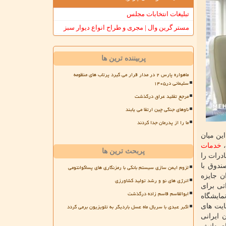
تبلیغات انتخابات مجلس
مستر گرین وال | مجری و طراح انواع دیوار سبز
پربیننده ترین ها
ماهواره پارس ۲ در مدار قرار می گیرد پرتاب های منظومه
سلیمانی در۱۴۰۵
مرجع تقلید عراق درگذشت
ناوهای جنگی چین ارتقا می یابند
ما را از پدرمان جدا کردند
ین میان
،
خدمات
پربحث ترین ها
 صادرات را
ندوق با
لزوم ایمن سازی سیستم بانکی با رمزنگاری های پساکوانتومی
 جایزه
انرژی های نو و رشد تولید کشاورزی
تی برای
ابوالقاسم قاسم زاده درگذشت
مایشگاه
اکبر عبدی با سریال ماه عسل باردیگر به تلویزیون برمی گردد
 حمایت های
 ایرانی