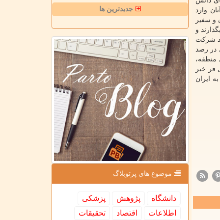
ای دانش
جدیدترین ها
ان وارد
 و سفیر
ذارند و
ود شرکت
 در رصد
 منطقه،
 فر خبر
ه ایران
موضوع های پرتوبلاگ
دانشگاه
پژوهش
پزشكی
اطلاعات
اقتصاد
تحقیقات