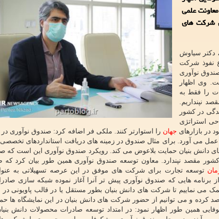
معاونت علمی
ی شرکت های
، دکتر سیاوش
ع نفوذ شرکت
 صندوق نوآوری
ت. وی اظهار
ت را فقط به
د نپنداریم.
ندگی در کشور
حی استراتژی
د در بازارهای
جهان
را استوارتر کنند. ملکی فر اضافه کرد: صندوق نوآوری در ا
عمل می آورد. برای مثال صندوق در زمینه های دریافت استانداردهای تخصصی
زار تا سقف ۷۰ درصد از شرکت های دانش بنیان حمایت بلاعوض می کند. رویکرد صندوق نوآوری این است که
شور مقصد نپندارد. معاون توسعه صندوق نوآوری همین طور بیان کرد که ص
مان
توسعه تجارت برای شرکت های موفق در این عرصه تسهیلاتی به عنوان
 برنامه هایی که صندوق نوآوری پیش تر آنرا آغاز نموده شبکه سازی صادرا
 می نماییم تا شرکت های دانش بنیان بطور مستقل یا در قالب پاویونی در ن
لا ۲۳۰ نمایشگاه خارجی را رصد کرده و می توانیم از حضور شرکت های دانش بنیان در این نمایشگاه ها
ایی همین طور اظهار نمود: در امتداد توسعه صادرات محصولات دانش بنیان