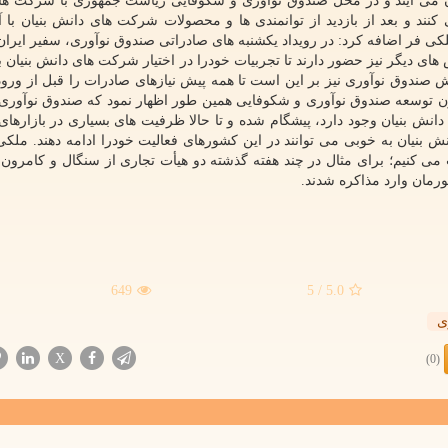
ن می آیند و در محل صندوق نوآوری و شکوفایی ریاست جمهوری با شرکت ه
 کنند و بعد از بازدید از توانمندی ها و محصولات شرکت های دانش بنیان با آن
لکی فر اضافه کرد: در رویداد یکشنبه های صادراتی صندوق نوآوری، سفیر ایران
ی دیگر نیز حضور دارند تا تجربیات خودرا در اختیار شرکت های دانش بنیان بگ
لاش صندوق نوآوری نیز بر این است تا همه پیش نیازهای صادرات را قبل از ور
 معاون توسعه صندوق نوآوری و شکوفایی همین طور اظهار نمود که صندوق نوآوری
انش بنیان وجود دارد، پیشگام شده و تا حالا ظرفیت های بسیاری در بازارهای
بنیان به خوبی می توانند در این کشورهای فعالیت خودرا ادامه دهند. ملکی
 می کنیم؛ برای مثال در چند هفته گذشته دو هیأت تجاری از سنگال و کامرون ب
رمان وارد مذاکره شدند.
649
/ 5
5.0
ی
X
(0)