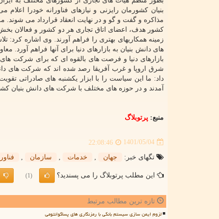
بطور منظم هیأت های تجاری از کشورهای مختلف به ایرا
بنیان کشورمان رایزنی و نیازهای فناورانه خودرا اعلام می
مذاکره و گفت و گو و در نهایت انعقاد قرارداد می شوند. م
کشور هدف، اعضای اتاق تجاری هر دو کشور و فعالان بخش ها
زمینه همکاریهای بهتری را فراهم آورند. وی اشاره کرد: ت
های دانش بنیان به بازارهای دنیا برای آنها فراهم آورد.
بازارهای دنیا و فرصت های بالقوه ای که برای شرکت های د
شرق اروپا و غرب آفریقا رصد شده اند که شرکت های دانش 
داد: ما این سیاست را با ابزار یکشنبه های صادراتی تقویت
آمدند و در حوزه های مختلف با شرکت های دانش بنیان کشو
منبع:
پرتوبلاگ
1401/05/04
22:08:46
تگهای خبر:
جهان
,
خدمات
,
سازمان
,
فناور
این مطلب پرتوبلاگ را می پسندید؟
(1)
تازه ترین مطالب مرتبط
لزوم ایمن سازی سیستم بانکی با رمزنگاری های پساکوانتومی