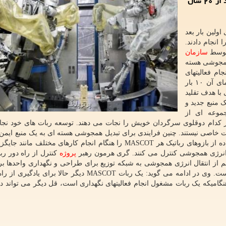
همجوشی در انگلیس فعال می باشند، برای اولین بار بعد از ۲۰ سال
اولین بار بعد
ا انجام دادند.
سازمان
یقاتی درباره همجوشی هسته
ام فعالیتهای
نگهداری ماشین انرژی همجوشی استفاده می شود که دمای آن ۱۰ بار
با هدف تقلید
 منبع جدید و
موعه ای از
ر کدام دوقلوی سرگردان خویش را نجات می دهند. توسعه ربات های خود نجا
یت خاصی نیستند. چنین فرایندی برای تبدیل همجوشی هسته ای به یک منبع ایمن
محیط زیست انرژی کلیدی است. اپراتورهای ماهر با استفاده از بازوهای رباتیک هر MASCOT را هنگام انجام کارهای مخت
انرژی همجوشی کنترل می کنند. گری هرمون رهبر
پروژه
کنترل از راه دور رب
ی مهم از انتقال انرژی همجوشی به شبکه توزیع برای طراحی و نگهداری واحدها ب
ای در آینده هستند. خراب شدن یک ربات بسیار پر هزینه است. وی در ادامه می گوید: یک ربات MASCOT دیگر حال
نگامیکه یک ربات مشغول انجام فعالیتهای نگهداری است، قل دیگر می تواند 