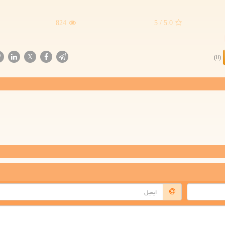
824
/ 5
5.0
X
(0)