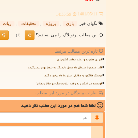
1401/05/11
14:33:59
تگهای خبر:
بازی
,
پروژه
,
تحقیقات
,
ربات
این مطلب پرتوبلاگ را می پسندید؟
(1)
تازه ترین مطالب مرتبط
انرژی های نو و رشد تولید کشاورزی
اکبر عبدی با سریال ماه عسل باردیگر به تلویزیون برمی گردد
موشک فالکون ۹ دقایقی پیش با ماه برخورد کرد
اودیسه در ایکس لو رفت ایلان ماسک در مقابل نولان!
نظرات بینندگان در مورد این مطلب
لطفا شما هم
در مورد این مطلب
نظر دهید