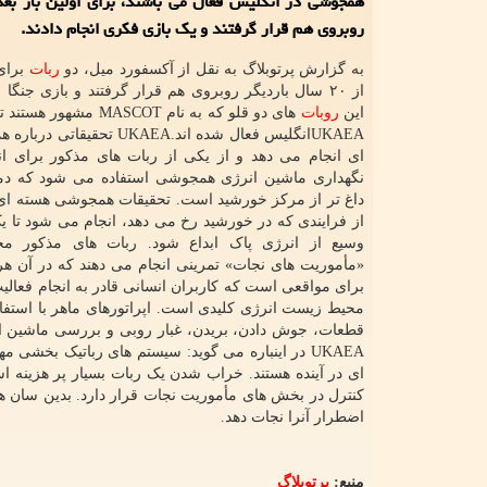
روبروی هم قرار گرفتند و یک بازی فکری انجام دادند.
به گزارش پرتوبلاگ به نقل از آکسفورد میل، دو
ربات
برای 
از ۲۰ سال باردیگر روبروی هم قرار گرفتند و بازی جنگا ر
این
روبات
های دو قلو که به نام MASCOT مشهور هستند توسط
UKAEAانگلیس فعال شده اند.UKAEA تحق
ای انجام می دهد و از یکی از ربات های مذکور برای انج
داغ تر از مرکز خورشید است. تحقیقات همجوشی هسته ای 
از فرایندی که در خورشید رخ می دهد، انجام می شود تا یک
وسیع از انرژی پاک ابداع شود. ربات های مذکور مج
«مأموریت های نجات» تمرینی انجام می دهند که در آن ه
برای مواقعی است که کاربران انسانی قادر به انجام فعال
قطعات، جوش دادن، بریدن، غبار روبی و بررسی ماشین 
UKAEA در اینباره می گوید: سیستم های رباتیک بخش
کنترل در بخش های مأموریت نجات قرار دارد. بدین سان ه
اضطرار آنرا نجات دهد.
منبع:
پرتوبلاگ