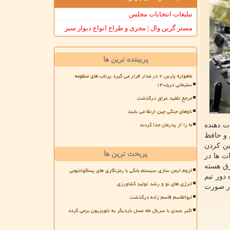
تبلیغات انتخابات مجلس
مستر گرین وال | مجری و طراح انواع دیوار سبز
پربیننده ترین ها
ماهواره پارس ۲ در مدار قرار می گیرد پرتاب های منظومه
سلیمانی در۱۴۰۵
مرجع تقلید عراق درگذشت
ناوهای جنگی چین ارتقا می یابند
ما را از پدرمان جدا کردند
ت دهنده
 و حافظ
لف مانند جایگزین کردن
پربحث ترین ها
ات ها در
رق هسته
لزوم ایمن سازی سیستم بانکی با رمزنگاری های پساکوانتومی
ا برای یادگیری از راه دور تیم
انرژی های نو و رشد تولید کشاورزی
در صورت
ابوالقاسم قاسم زاده درگذشت
اکبر عبدی با سریال ماه عسل باردیگر به تلویزیون برمی گردد