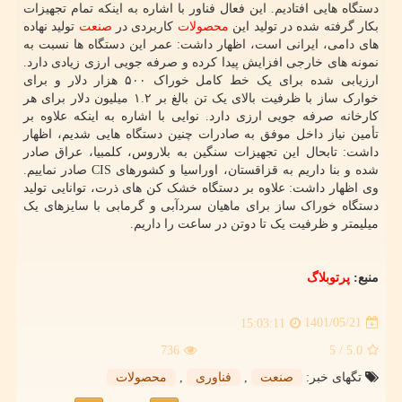
دستگاه هایی افتادیم. این فعال فناور با اشاره به اینکه تمام تجهیزات
بکار گرفته شده در تولید این
محصولات
کاربردی در
صنعت
تولید نهاده
های دامی، ایرانی است، اظهار داشت: عمر این دستگاه ها نسبت به
نمونه های خارجی افزایش پیدا کرده و صرفه جویی ارزی زیادی دارد.
ارزیابی شده برای یک خط کامل خوراک ۵۰۰ هزار دلار و برای
خوارک ساز با ظرفیت بالای یک تن بالغ بر ۱.۲ میلیون دلار برای هر
کارخانه صرفه جویی ارزی دارد. نوایی با اشاره به اینکه علاوه بر
تأمین نیاز داخل موفق به صادرات چنین دستگاه هایی شدیم، اظهار
داشت: تابحال این تجهیزات سنگین به بلاروس، کلمبیا، عراق صادر
شده و بنا داریم به قزاقستان، اوراسیا و کشورهای CIS صادر نماییم.
وی اظهار داشت: علاوه بر دستگاه خشک کن های ذرت، توانایی تولید
دستگاه خوراک ساز برای ماهیان سردآبی و گرمابی با سایزهای یک
میلیمتر و ظرفیت یک تا دوتن در ساعت را داریم.
منبع:
پرتوبلاگ
1401/05/21
15:03:11
736
/ 5
5.0
تگهای خبر:
صنعت
,
فناوری
,
محصولات