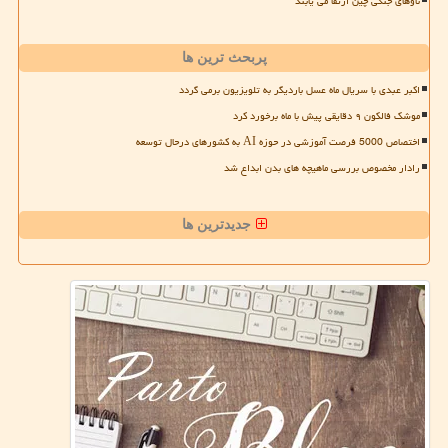
ناوهای جنگی چین ارتقا می یابند
پربحث ترین ها
اکبر عبدی با سریال ماه عسل باردیگر به تلویزیون برمی گردد
موشک فالکون ۹ دقایقی پیش با ماه برخورد کرد
اختصاص 5000 فرصت آموزشی در حوزه AI به کشورهای درحال توسعه
رادار مخصوص بررسی ماهیچه های بدن ابداع شد
جدیدترین ها