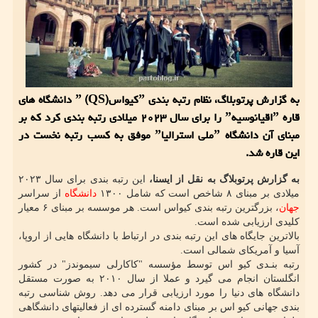
به گزارش پرتوبلاگ، نظام رتبه بندی ˮکیواسˮ (QS) دانشگاه های
قاره ˮاقیانوسیهˮ را برای سال ۲۰۲۳ میلادی رتبه بندی کرد که بر
مبنای آن دانشگاه ˮملی استرالیاˮ موفق به کسب رتبه نخست در
این قاره شد.
به گزارش پرتوبلاگ به نقل از ایسنا،
این رتبه بندی برای سال ۲۰۲۳
میلادی بر مبنای ۸ شاخص است که شامل ۱۳۰۰
دانشگاه
از سراسر
جهان
، بزرگترین رتبه بندی کیواس است. هر موسسه بر مبنای ۶ معیار
کلیدی ارزیابی شده است.
بالاترین جایگاه های این رتبه بندی در ارتباط با دانشگاه هایی از اروپا،
آسیا و آمریکای شمالی است.
رتبه­ بنـدی کیو اس توسط مؤسسه "کاکارلی سیموندز" در کشور
انگلستان انجام می­ گیرد و عملا از سال ۲۰۱۰ به صورت مستقل
دانشگاه های دنیا را مورد ارزیابی قرار می دهد. روش شناسی رتبه
بندی جهانی کیو اس بر مبنای دامنه گسترده ای از فعالیتهای دانشگاهی