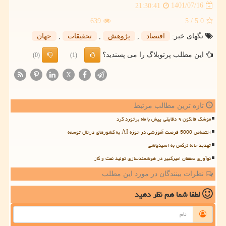
1401/07/16
21:30:41
639
/ 5
5.0
تگهای خبر:
اقتصاد
,
پژوهش
,
تحقیقات
,
جهان
این مطلب پرتوبلاگ را می پسندید؟
(0)
(1)
X
تازه ترین مطالب مرتبط
موشک فالکون ۹ دقایقی پیش با ماه برخورد کرد
اختصاص 5000 فرصت آموزشی در حوزه AI به کشورهای درحال توسعه
تهدید خاله نرگس به اسیدپاشی
نوآوری محققان امیرکبیر در هوشمندسازی تولید نفت و گاز
نظرات بینندگان در مورد این مطلب
لطفا شما هم
نظر دهید