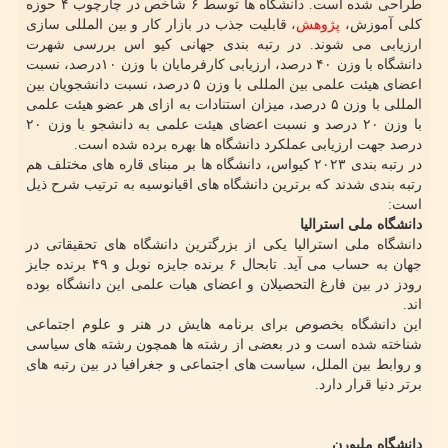
طراحی شده است. دانشگاه ها توسط ۶ شاخص در چارچوب ۴ حوزه
کلی آموزش،
پژوهش
، قابلیت جذب در بازار کار و بین المللی سازی
ارزیابی می شوند. در رتبه بندی جهانی کیو اس بررسی شهرت
دانشگاه با وزن ۴۰ درصد، ارزیابی کارفرمایان با وزن ۱۰درصد، نسبت
اعضای هیئت علمی بین المللی با وزن ۵ درصد، نسبت دانشجویان بین
المللی با وزن ۵ درصد، میزان استنادات به ازای هر عضو هیئت علمی
با وزن ۲۰ درصد و نسبت اعضای هیئت علمی به دانشجو با وزن ۲۰
درصد جهت ارزیابی عملکرد دانشگاه ها بهره برده شده است.
در رتبه بندی ۲۰۲۳ کیواس، دانشگاه ها بر مبنای قاره های مختلف هم
رتبه بندی شدند که برترین دانشگاه های اقیانوسیه به ترتیب شرح ذیل
است:
دانشگاه ملی استرالیا
دانشگاه ملی استرالیا یکی از بزرگترین دانشگاه های تحقیقاتی در
جهان به حساب می آید. تابحال ۶ برنده جایزه نوبل و ۴۹ برنده جایز
رودز در بین فارغ التحصیلان و اعضای هیات علمی این دانشگاه بوده
اند.
این دانشگاه بخصوص برای برنامه هایش در هنر و علوم اجتماعی
شناخته شده است و در بعضی از رشته ها همچون رشته های سیاسی
و روابط بین الملل، سیاست های اجتماعی و جغرافیا در بین رتبه های
برتر دنیا قرار دارد.
دانشگاه ملبورن