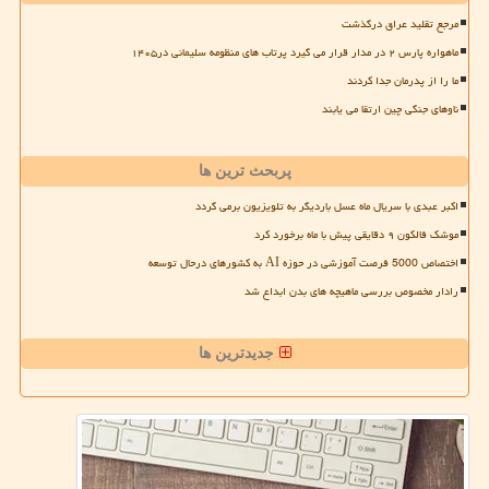
مرجع تقلید عراق درگذشت
ماهواره پارس ۲ در مدار قرار می گیرد پرتاب های منظومه سلیمانی در۱۴۰۵
ما را از پدرمان جدا کردند
ناوهای جنگی چین ارتقا می یابند
پربحث ترین ها
اکبر عبدی با سریال ماه عسل باردیگر به تلویزیون برمی گردد
موشک فالکون ۹ دقایقی پیش با ماه برخورد کرد
اختصاص 5000 فرصت آموزشی در حوزه AI به کشورهای درحال توسعه
رادار مخصوص بررسی ماهیچه های بدن ابداع شد
جدیدترین ها