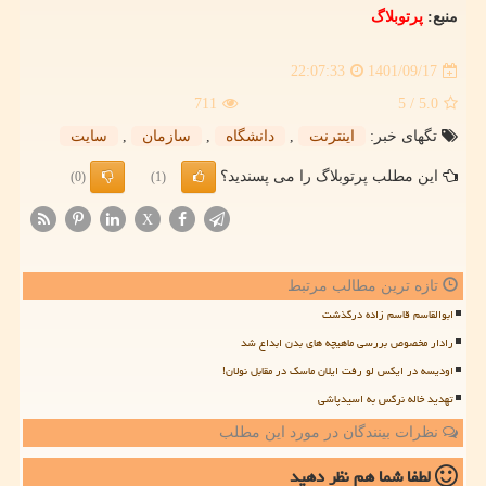
منبع:
پرتوبلاگ
1401/09/17
22:07:33
711
/ 5
5.0
تگهای خبر:
اینترنت
,
دانشگاه
,
سازمان
,
سایت
این مطلب پرتوبلاگ را می پسندید؟
(0)
(1)
X
تازه ترین مطالب مرتبط
ابوالقاسم قاسم زاده درگذشت
رادار مخصوص بررسی ماهیچه های بدن ابداع شد
اودیسه در ایکس لو رفت ایلان ماسک در مقابل نولان!
تهدید خاله نرگس به اسیدپاشی
نظرات بینندگان در مورد این مطلب
لطفا شما هم
نظر دهید