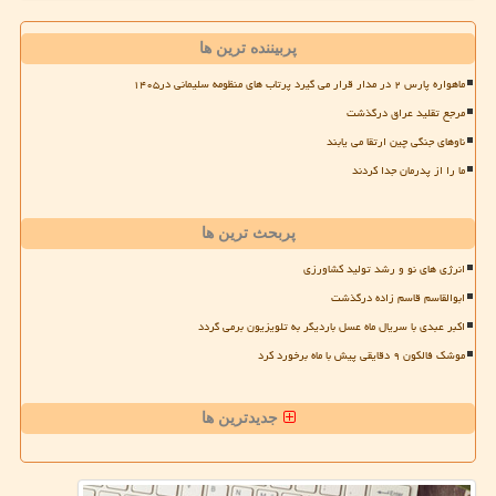
پربیننده ترین ها
ماهواره پارس ۲ در مدار قرار می گیرد پرتاب های منظومه سلیمانی در۱۴۰۵
مرجع تقلید عراق درگذشت
ناوهای جنگی چین ارتقا می یابند
ما را از پدرمان جدا کردند
پربحث ترین ها
انرژی های نو و رشد تولید کشاورزی
ابوالقاسم قاسم زاده درگذشت
اکبر عبدی با سریال ماه عسل باردیگر به تلویزیون برمی گردد
موشک فالکون ۹ دقایقی پیش با ماه برخورد کرد
جدیدترین ها