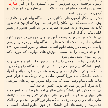
آزمون برجسته ترین سرویس آزمون کشوری را در کنار
سازمان
سنجش داراست و بنابراین هم تعاملات با این سازمان برای برگزاری
آزمون ها بسیار زیاد است.
دکتر دل افکار آزمون های مکانیزه در دانشگاه پیام نور را ظرفیت
ویژه ای دانست که این امکان را فراهم می آورد که آزمون های بدون
کاغذ به سهولت و به صورت همزمان در سرتاسر کشور در بستر
الکترونیکی برگزار گردد.
وی با تکیه بر ضرورت توسعه آموزش های مهارتی در حوزه علوم
انسانی اظهار داشت: دانشکده های دانشگاه پیام نور درحال بررسی
واحدهای درسی در رشته علوم انسانی هستند و مقرر است بین ۲۰ تا
۳۰ واحد درسی را به سمت آموزش های مهارتی که مورد تاکید
وزارت علوم است، پیش ببرد.
به گزارش روابط عمومی دانشگاه پیام نور، دکتر ابراهیم تقی زاده
رئیس دانشگاه پیام نور، هم در سخنانی، این دانشگاه را بزرگ ترین
دانشگاه دولتی با ظرفیت های ویژه و منحصر به فرد خواند و اظهار
داشت: دانشگاه پیام نوربا گستره ملی دارای نزدیک به ۴ هزار عضو
هیات علمی تمام وقت است که می تواند بهترین مهارت های آموزشی
را به مرکز آموزش مدیریت دولتی کشور عرضه کند.
وی اضافه کرد: این دانشگاه طی سالهای اخیر با رویکرد افزایش دوره
های مهارتی و عرضه آموزش های مهارتی لازم به سمت توانمند
سازی دانشجویان ومجموعه دانشگاه پیام نور گام برداشته و در حالیکه
۸۵ درصد از رشته های این دانشگاه در حوزه علوم انسانی است، با