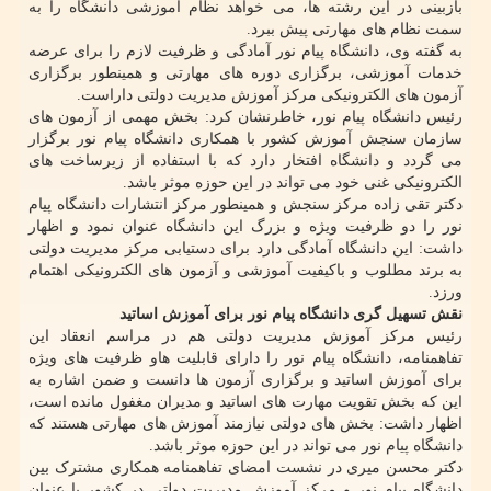
بازبینی در این رشته ها، می خواهد نظام آموزشی دانشگاه را به
سمت نظام های مهارتی پیش ببرد.
به گفته وی، دانشگاه پیام نور آمادگی و ظرفیت لازم را برای عرضه
خدمات آموزشی، برگزاری دوره های مهارتی و همینطور برگزاری
آزمون های الکترونیکی مرکز آموزش مدیریت دولتی داراست.
رئیس دانشگاه پیام نور، خاطرنشان کرد: بخش مهمی از آزمون های
سازمان سنجش آموزش کشور با همکاری دانشگاه پیام نور برگزار
می گردد و دانشگاه افتخار دارد که با استفاده از زیرساخت های
الکترونیکی غنی خود می تواند در این حوزه موثر باشد.
دکتر تقی زاده مرکز سنجش و همینطور مرکز انتشارات دانشگاه پیام
نور را دو ظرفیت ویژه و بزرگ این دانشگاه عنوان نمود و اظهار
داشت: این دانشگاه آمادگی دارد برای دستیابی مرکز مدیریت دولتی
به برند مطلوب و باکیفیت آموزشی و آزمون های الکترونیکی اهتمام
ورزد.
نقش تسهیل گری دانشگاه پیام نور برای آموزش اساتید
رئیس مرکز آموزش مدیریت دولتی هم در مراسم انعقاد این
تفاهمنامه، دانشگاه پیام نور را دارای قابلیت هاو ظرفیت های ویژه
برای آموزش اساتید و برگزاری آزمون ها دانست و ضمن اشاره به
این که بخش تقویت مهارت های اساتید و مدیران مغفول مانده است،
اظهار داشت: بخش های دولتی نیازمند آموزش های مهارتی هستند که
دانشگاه پیام نور می تواند در این حوزه موثر باشد.
دکتر محسن میری در نشست امضای تفاهمنامه همکاری مشترک بین
دانشگاه پیام نور و مرکز آموزش مدیریت دولتی در کشور با عنوان