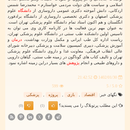
اسلامی و سیاست های دولت مردمی خواستارم.» محمدرضا شمس
اردکانی، دانش آموخته دکتری عمومی داروسازی از
دانشگاه
علوم
پزشکی اصفهان و دکتری تخصصی داروسازی از دانشگاه برادفورد
انگلستان و هم اکنون استاد تمام دانشگاه علوم پزشکی تهران است.
به عنوان مهم ترین فعالیت ها در کارنامه کاری وی می توان به
تاسیس اولین دانشکده طب سنتی در دانشگاه علوم پزشکی تهران،
ریاست اداره کل طب ایرانی و مکمل وزارت بهداشت،
درمان
و
آموزش پزشکی، دبیری کمیسیون سلامت و پزشکی دبیرخانه شورای
عالی انقلاب فرهنگی، معاونت غذا و داروی دانشگاه علوم پزشکی
تهران و تالیف کتاب های گوناگون در زمینه طب سنتی، گیاهان دارویی
و داروهای طبیعی و انجام
پژوهش
های بسیار دراین زمینه اشاره نمود.
1402/01/30
21:42:52
599
/ 5
5.0
تگهای خبر:
اقتصاد
,
بازی
,
پروژه
,
پزشكی
این مطلب پرتوبلاگ را می پسندید؟
(0)
(1)
X