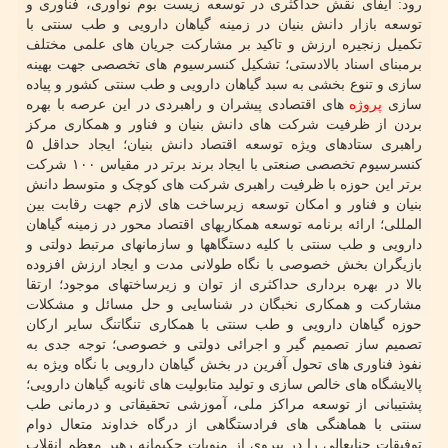
رود: ایفای نقش حداکثری در توسعه زیست بوم نوآوری، فناوری و
توسعه بازار دانش بنیان در زمینه گیاهان دارویی و طب سنتی با
تکمیل زنجیره ارزش و تاکید بر مشارکت جریان های علمی مختلف
برمبنای اسناد بالادستی؛ تشکیل کنسرسیوم های تخصصی جهت بهینه
سازی و تنوع بخشی به سبد گیاهان دارویی و طب سنتی کشور و پیاده
سازی
پروژه
های اقتصادی پیشران و راهبردی در این عرصه با بهره
بردن از ظرفیت شرکت های دانش بنیان و فناور و همکاری مرکز
راهبری ستادهای ویژه توسعه اقتصاد دانش بنیان؛ ایجاد حداقل ۵
کنسرسیوم تخصصی صنعتی با ایجاد برند برتر در مقیاس ۱۰۰ شرکت
برتر این حوزه با ظرفیت راهبری شرکت های کوچک و متوسط دانش
بنیان و فناور و امکان توسعه زیرساخت های لازم جهت رقابت بین
المللی؛ ارائه برنامه توسعه همکاریهای اقتصاد محور در زمینه گیاهان
دارویی و طب سنتی با کلیه دستگاهها و سازمانهای مرتبط دولتی و
بازیگران بخش خصوصی با نگاه طولانی مدت و ایجاد ارزش افزوده
بالا در بهره برداری حداکثری از توان و زیرساختهای موجود؛ ارتقا
مشارکت و همکاری نخبگان در شناسایی و حل مسائل و مشکلات
حوزه گیاهان دارویی و طب سنتی با همکاری تنگاتنگ سایر ارکان
تصمیم ساز تصمیم گیر و اجرائی دولتی و خصوصی؛ توجه جدی به
نفوذ فناوری های تحول آفرین در بخش گیاهان دارویی با نگاه ویژه به
پالایشگاه های خالص سازی و تولید متابولیت های ثانویه گیاهان دارویی؛
پشتیبانی از توسعه مراکز ملی، آموزشی تحقیقاتی و درمانی طب
سنتی با هماهنگی های فرادستگاهی از درگاه خداوند متعال دوام
توفیقات جنابعالی را در پیروی از منویات حکیمانه رهبر معظم انقلاب