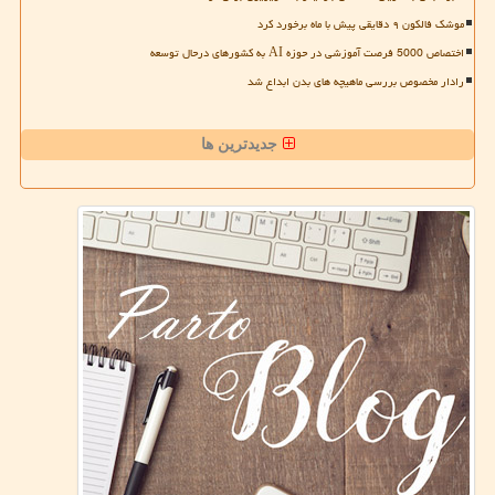
موشک فالکون ۹ دقایقی پیش با ماه برخورد کرد
اختصاص 5000 فرصت آموزشی در حوزه AI به کشورهای درحال توسعه
رادار مخصوص بررسی ماهیچه های بدن ابداع شد
جدیدترین ها