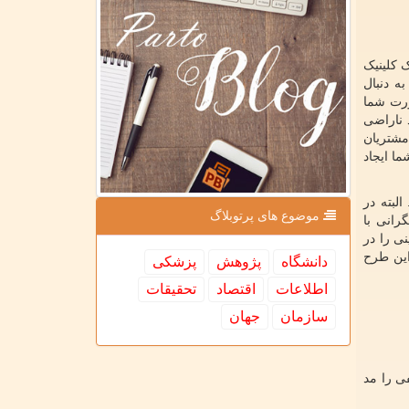
ک کلینیک
ه دنبال
ورت شما
 ناراضی
مشتریان
ا ایجاد
لبته در
موضوع های پرتوبلاگ
رانی با
ی را در
این طرح
دانشگاه
پژوهش
پزشكی
اطلاعات
اقتصاد
تحقیقات
سازمان
جهان
ی را مد