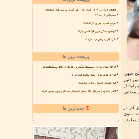
ماهواره پارس ۲ در مدار قرار می گیرد پرتاب های منظومه
سلیمانی در۱۴۰۵
مرجع تقلید عراق درگذشت
ناوهای جنگی چین ارتقا می یابند
ما را از پدرمان جدا کردند
پربحث ترین ها
لزوم ایمن سازی سیستم بانکی با رمزنگاری های پساکوانتومی
طح شهر،
انرژی های نو و رشد تولید کشاورزی
ین دلیل
ابوالقاسم قاسم زاده درگذشت
وانید از
اکبر عبدی با سریال ماه عسل باردیگر به تلویزیون برمی گردد
ی مختلف
 کار در
جدیدترین ها
ت، تاتوی
د مطمئن