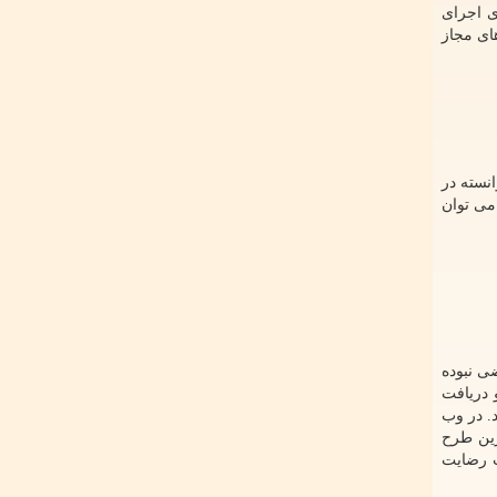
ی اجرای
های مجاز
نسته در
می توان
ضی نبوده
 دریافت
د. در وب
رین طرح
ب رضایت