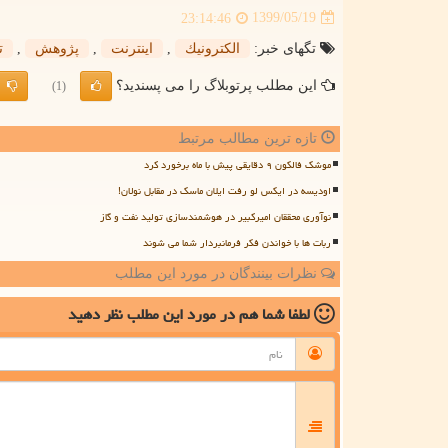
1399/05/19
23:14:46
تگهای خبر:
الكترونیك
,
اینترنت
,
پژوهش
,
ت
این مطلب پرتوبلاگ را می پسندید؟
(1)
تازه ترین مطالب مرتبط
موشک فالکون ۹ دقایقی پیش با ماه برخورد کرد
اودیسه در ایکس لو رفت ایلان ماسک در مقابل نولان!
نوآوری محققان امیرکبیر در هوشمندسازی تولید نفت و گاز
ربات ها با خواندن فکر فرمانبردار شما می شوند
نظرات بینندگان در مورد این مطلب
لطفا شما هم
در مورد این مطلب
نظر دهید