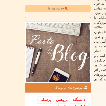
 به قول
 تنهایی
جدیدترین ها
ی کند. این مورد
بایی با
سوزوکی،
 سالانه
ا بعنوان
های خصوصی و حدود
دجه آنها توسط دولت تأمین می
ه هم در
ورایعالی عتف انتشار
انسان و
شده، جایگاه و
نر کشور
 در اثر
وتورهای
ه گذاری
موضوع های پرتوبلاگ
دانشگاه
پژوهش
پزشكی