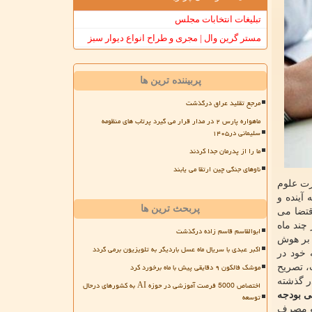
تبلیغات انتخابات مجلس
مستر گرین وال | مجری و طراح انواع دیوار سبز
پربیننده ترین ها
مرجع تقلید عراق درگذشت
ماهواره پارس ۲ در مدار قرار می گیرد پرتاب های منظومه
سلیمانی در۱۴۰۵
ما را از پدرمان جدا کردند
ناوهای جنگی چین ارتقا می یابند
رت علوم
آینده و
پربحث ترین ها
 آموزش عالی بهره ببریم. وی اظهار داشت: شرایط دنیای جدید خصوصا تحولات ناشی از همه گیری کووید ۱۹ اقتضا می
چند ماه
ابوالقاسم قاسم زاده درگذشت
 بر هوش
اکبر عبدی با سریال ماه عسل باردیگر به تلویزیون برمی گردد
 خود در
موشک فالکون ۹ دقایقی پیش با ماه برخورد کرد
، تصریح
ر گذشته
اختصاص 5000 فرصت آموزشی در حوزه AI به کشورهای درحال
بودجه
توسعه
 و مصرف