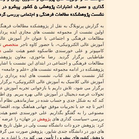
گذاری و مصرف اعتبارات پژوهشی ۵ كشو
نشست پژوهشكده مطالعات فرهنگی و اجتماعی بررسی گرد
به گزارش پرتوبلاگ به نقل از پژوهشکده مطالعات فرهنگ
اولین نشست از مجموعه نشست های مجازی ایده پرداز
مطالعات فرهنگی و اجتماعی با عنوان «از آموزش عال
آموزش عالی الکترونیکی»، با حضور کاوه تاجر
متخصص
تع
کامپیوتر و علی خورسندی طاسکوه عضو هیئت علمی
د
طباطبایی برگزار گردید. رضا ماحوزی، معاون پژوهش
مطالعات فرهنگی و اجتماعی در ابتدای این نشست با اشاره 
پژوهشکده در ادامه مجموعه نشست های «علم و جامعه» از
کنار نشست های نقد کتاب، نشست های ایده پردازی را ب
آموزش عالی کلاسیک به آموزش عالی الکترونیکی» برگزار م
برگزار می شود، تلاش داریم با بازخوانی تجربه آموزش عال
کند که به شکل جدی و حساب شده در سازماندهی نظام آموز
اخیر تا چه حد با تجربیات موفق جهانی هماهنگ بوده، اقتض
مصنوعی را به گفتگو بگذاریم. علی خورسندی عضو هیئت 
بررسی «سیاست گذاری های
پژوهش
در جهان» را عرضه کر
کرد: پژوهش جزو ذات دانشگاه نیست ولی در طول تاریخ هم
های دور در دانشگاه جندی شاپور، پژوهش صورت می گرفت
پژوهش کشورهای پیشرو را تأمین می کند
وی با اشاره به