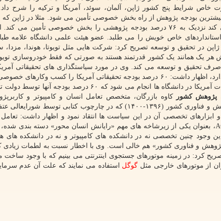
ت خاص شرایط پنج کشور ژاپن، آلمان، سوئد، آمریکا و ترکیه را شرح داد.
شترین بودجه پژوهش از راه بخش خصوصی تأمین می شود. مثلا در ژاپن که به
حدود ۱۱ درصد کل اعتبارات تحقیقاتی دنیا را مصرف می کند نزدیک به ۷۶ درصد بودجه پژوهشی را بخش خصوصی تأمین م
 استانداردهای خاص خویش را می طلبد. عضو هیئت علمی دانشگاه علامه طباط
ن در تحقیق و توسعه تصریح کرد: شرکت هایی مثل تویوتا، هوندا، مزدا، 
هر یک همانند یک کشور قدرتمند هستند به صورتی که فقط خودروسازی تویوتا
هشی ایران – را صرف تحقیق و توسعه می کند. وی در مورد سیاستگذاری های تحقیقاتی آمریک
کشوری که ۳۱ درصد کل بودجه پژوهشی دنیا را در اختیار دارد، اظهار داشت: ۶۰ درصد بودجه تحقیقاتی آمریکا را کسب وکار
۳۳.۴ درصد را بخش دولتی تأمین می کند. ۱۵ درصد تحقیقات آمریکا در دانشگاه ها انجام می شود که ۶۰ درصد بو
ای پژوهش کشور
کاوه بازرگان، متخصص تعامل انسان و کامپیوتر و کاربرپژو
سخنرانی خود با نگاهی به «سیاست ها و اولویت های پژوهش و فناوری کشور (۱۳۹۶-۱۴۰۰) که در چارچوب کتابی توسط ش
» و ابزارهای تخصصی آن در این سیاست ها انتقاد نمود و اظهار داشت: تعامل 
کامپیوتر (HCI) که در طبقه بندی سیستم های رایانشی ACM، بعنوان یکی از زیرشاخه های مهم «رایانش انسان محور» دسته بندی 
ین وجود چنین تخصصی نه در دانشکده های کامپیوتر و نه در دانشکده های ه
ژوهش و فناوری کشور» هم خالی است. وی با اخطار نسبت به لطمات زیادی که
ح کرد: در زمینه موتورهای جستجوی اینترنتی می بینیم که با وجود ساخت م
گوگل
استفاده می نمایند که علت آن عدم سرمای