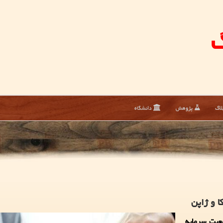
گ
لاگ
پژوهش
دانشگاه
 و ژاپن
عیت سرمایه