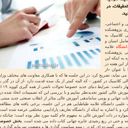
ر پیشرو در تحقیقات، در
ید.
ی و اجتماعی،
ی پژوهشکده
ی کلاسیک به
امل انسان و
انشگاه
علامه
ی پژوهشکده
به اینکه این
 این هفته در
ا عنوان «از
ی نماید، تصریح کرد: در این جلسه ها که با همکاری معاونت های مختلف وزا
ی کلاسیک در کشور – که البته کمتر از یک سده قدمت دارد -از آن در گذر به 
تحولات عرصه دیجیتال در
ش عالی کشور تجدیدنظر نماییم و با بررسی این که تصمیمات اتخاذ شده در 
ائات جهانی و بومی ساماندهی آموزش عالی متاثر از انقلاب صنعتی جدید مبتنی
علمی دانشگاه علامه طباطبایی هم در این جلسه، برخی یافته های مطالعه
د و با اشاره به اینکه از دانشگاه تعاریف پارادایمی مختلفی عرضه شده است
واره در ذات آموزش عالی به مفهوم عام کلمه مورد نظر بوده است؛ چنانکه د
ه و حتی در ربع رشیدی جایزه جهانی کتاب داده می شده است.
بخش خصوصی 
 بررسی گسترده ای که در زمینه سیاست گذاری ها و وضعیت سرمایه گذاری