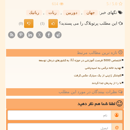
614
/ 5
5.0
تگهای خبر:
جهان
,
دوربین
,
ربات
,
رباتیك
این مطلب پرتوبلاگ را می پسندید؟
(0)
(1)
X
تازه ترین مطالب مرتبط
اختصاص 5000 فرصت آموزشی در حوزه AI به کشورهای درحال توسعه
تهدید خاله نرگس به اسیدپاشی
کاوشگر ژاپنی از یک سیارک عکس گرفت
ما را از پدرمان جدا کردند
نظرات بینندگان در مورد این مطلب
لطفا شما هم
نظر دهید