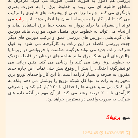
بررسی هم اکنون به صورت دستی صورت می گیرد. کارگران به
مناطق حاشیه ای می روند و خطوط برق را به صورت بصری
بازنگری می کنند. چاره انرزا خیلی از پیشرفت های فناوری را ترکیب
می کند تا این کار را به وسیله انسان ها انجام بدهد. این
ربات
می
تواند از پیشران ها برای پرواز به سمت خط برق استفاده نماید و
ازآنجام می تواند به خطوط برق متصل شود. مواردی مانند دوربین
های گرمایشی، دوربین های بررسی عمق و ترکیب دوربین های دیگر
جهت بررسی فاصله در این ربات به کارگرفته می شود. به قول
شرکت ربات جدید می تواند هرگونه شکست یا فروپاشی در زیربنا یا
چالش های آتی شبکه برق مانند شاخه های درختان در فاصله نزدیک
به خطوط برق رشد می کنند را ردیابی می کند. چنین رباتی می
تواندهرگونه اختلالی را پیش از وقوع پیش بینی نماید. این چاره جدید
مقرون به صرفه و بسیار کارآمد است. با این کار واحدهای توزیع برق
مجهز به به رات نه تنها کل شبکه توزیع را پوشش می دهند بلکه به
آنها کمک می نماید هزینه ها را حداقل تا ۱۲۲۰بار کم کند و از طرفی
کارآمدی تا ۲۰۰ درصد رشد می کند. از آن مهم تر آنکه داده های
شرکت به صورت واقعی در دسترس خواهد بود.
منبع:
پرتوبلاگ
1402/06/05
12:54:48