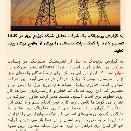
به گزارش پرتوبلاگ، یک شرکت تحلیل شبکه توزیع برق در کانادا
تصمیم دارد با کمک ربات خاموشی را پیش از وقوع پیش بینی
نماید.
به گزارش پرتوبلاگ به نقل از اینترستینگ انجینرینگ، در وبسایت
شرکت در اینباره آمده است: «انرزا»(Enerza)نخستین شرکت در
جهان
است که ابزار ارزیابی ریسک برای تهیه کنندگان واحدهای برق
از راه سیستم مانیتورینگ رباتیک خودکار فراهم می آورد. این شرکت
امیدوار است فناوری رباتیک شبکه های توزیع برق را ایمن تر و
معتبرتر کند. این روند شامل کم خطر و کارآمدترکردن شرایط کار
روی خطوط برق است. آنسون میتلیند مدیر ارشد فناوری شرکت در
اینباره می گوید: ما تلاش داریم کاری نوین انجام دهیم و با کمک این
دستگاه کارگران را از محیط های کاری خطرناک دور نماییم. با
جایگزین کردن بررسی های انسانی با رباتیک میتوان ایمنی را افزایش
داد. این امر به صورت موثر انسان را از خطا باز می دارد و فرآیند
خودکار ایمن تری فراهم می آورد. به قول میتلند معمول ترین شیوه