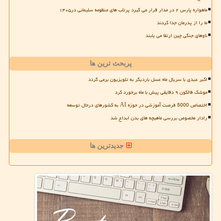
ماهواره پارس ۲ در مدار قرار می گیرد پرتاب های منظومه سلیمانی در۱۴۰۵
ما را از پدرمان جدا کردند
ناوهای جنگی چین ارتقا می یابند
پربحث ترین ها
اکبر عبدی با سریال ماه عسل باردیگر به تلویزیون برمی گردد
موشک فالکون ۹ دقایقی پیش با ماه برخورد کرد
اختصاص 5000 فرصت آموزشی در حوزه AI به کشورهای درحال توسعه
رادار مخصوص بررسی ماهیچه های بدن ابداع شد
جدیدترین ها