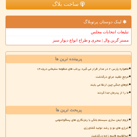
ساخت بلاگ
لینک دوستان پرتوبلاگ
تبلیغات انتخابات مجلس
مستر گرین وال | مجری و طراح انواع دیوار سبز
پربیننده ترین ها
ماهواره پارس ۲ در مدار قرار می گیرد پرتاب های منظومه سلیمانی در۱۴۰۵
مرجع تقلید عراق درگذشت
ناوهای جنگی چین ارتقا می یابند
ما را از پدرمان جدا کردند
پربحث ترین ها
لزوم ایمن سازی سیستم بانکی با رمزنگاری های پساکوانتومی
انرژی های نو و رشد تولید کشاورزی
ابوالقاسم قاسم زاده درگذشت