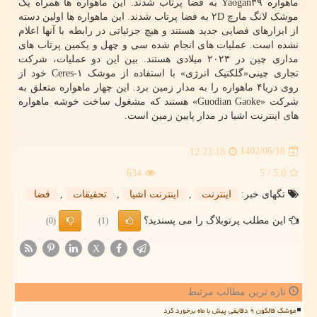
ماهواره Yaogan۳۹ به فضا پرتاب شدند. این ماهواره ها همراه یک
موشک لانگ مارچ ۲D به فضا پرتاب شدند. این ماهواره ها اولین دسته
از ابزارهای فضایی جدید هستند و هیچ جزئیاتی در رابطه با آنها اعلام
نشده است. عملیات های انجام شده سی و چهل و یکمین پرتاب های
مداری چین در ۲۰۲۳ میلادی هستند. بین این دو عملیات، شرکت
تجاری چینی«گلکتیک انرژی» با استفاده از موشک Ceres-۱ خود از
روی دریا۴ ماهواره را به مدار زمین برد. این چهار ماهواره متعلق به
شرکت «Guodian Gaoke» هستند که مشغول ساخت خوشه ماهواره
های اینترنت اشیا در مدار پایین زمین است.
1402/06/18
12:23:18
634
/ 5
5.0
تگهای خبر:
اینترنت
,
اینترنت اشیا
,
تحقیقات
,
فضا
این مطلب پرتوبلاگ را می پسندید؟
(0)
(1)
X
تازه ترین مطالب مرتبط
موشک فالکون ۹ دقایقی پیش با ماه برخورد کرد