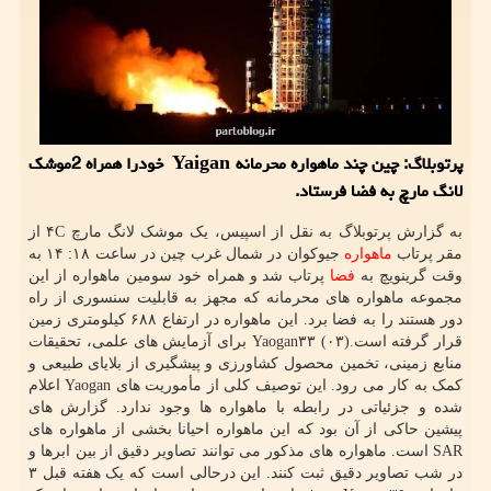
پرتوبلاگ: چین چند ماهواره محرمانه Yaigan خودرا همراه 2موشک
لانگ مارچ به فضا فرستاد.
به گزارش پرتوبلاگ به نقل از اسپیس، یک موشک لانگ مارچ ۴C از
مقر پرتاب
ماهواره
جیوکوان در شمال غرب چین در ساعت ۱۸: ۱۴ به
وقت گرینویچ به
فضا
پرتاب شد و همراه خود سومین ماهواره از این
مجموعه ماهواره های محرمانه که مجهز به قابلیت سنسوری از راه
دور هستند را به فضا برد. این ماهواره در ارتفاع ۶۸۸ کیلومتری زمین
قرار گرفته است.(۰۳) Yaogan۳۳ برای آزمایش های علمی، تحقیقات
منابع زمینی، تخمین محصول کشاورزی و پیشگیری از بلایای طبیعی و
کمک به کار می رود. این توصیف کلی از مأموریت های Yaogan اعلام
شده و جزئیاتی در رابطه با ماهواره ها وجود ندارد. گزارش های
پیشین حاکی از آن بود که این ماهواره احیانا بخشی از ماهواره های
SAR است. ماهواره های مذکور می توانند تصاویر دقیق از بین ابرها و
در شب تصاویر دقیق ثبت کنند. این درحالی است که یک هفته قبل ۳