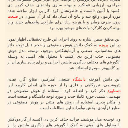
طراحی، ارزیابی عملکرد و بهینه سازی واحدهای حذف کربن دی
اکسید با آمین دانست و خاطرنشان کرد: کارایی ابزار ساخته شده
مورد آزمون واقع شد و نتایج آن نشان داد که از آن میتوان در
صنعت
بدون صرف زمان و یا هزینه زیاد برای طراحی واحدهای جدید و یا
بهینه کردن کارکرد واحدهای موجود بهره برد.
این محقق ضمن اشاره به روند اجرای این طرح تحقیقاتی اظهار نمود:
در این
پروژه
به کمک دانش هوش مصنوعی و حجم قابل توجه داده
های محاسباتی، صنعتی و آزمایشگاهی موجود، توسعه مدل هوش
مصنوعی جذب کربن دی اکسید با محلول های آمینی به وسیله
الگوریتم های مختلف یادگیری ماشین اجرایی و برای پیاده سازی آن از
ابر کامپیوتر سیمرغ استفاده شد.
این دانش آموخته
دانشگاه
صنعتی امیرکبیر، صنایع گاز، نفت،
پتروشیمی، نیروگاهی و فلزی را از حوزه های اصلی کاربرد این
دستاورد
ذکر کرد و اضافه کرد: استفاده از هوش مصنوعی در
مهندسی شیمی حوزه کاملا جدید و مورد توجه دانشگاه و صنعت است
و امکان پذیری استفاده از روش های مبتنی بر هوش مصنوعی در
صنایع فرآیندی، بخش نوآورانه این مطالعات است.
وی توسعه مدل هوشمند فرآیند حذف کربن دی اکسید از گاز دودکش
با محلول های آمینی به کمک الگوریتم های یادگیری ماشین را از