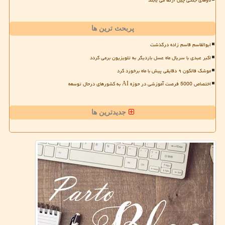
ناوهای جنگی چین ارتقا می یابند
پربحث ترین ها
ابوالقاسم قاسم زاده درگذشت
اکبر عبدی با سریال ماه عسل باردیگر به تلویزیون برمی گردد
موشک فالکون ۹ دقایقی پیش با ماه برخورد کرد
اختصاص 5000 فرصت آموزشی در حوزه AI به کشورهای درحال توسعه
جدیدترین ها