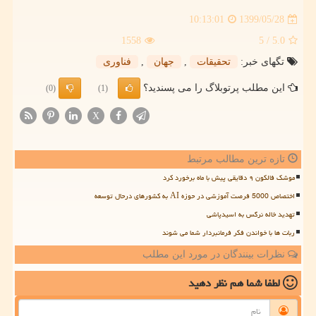
1399/05/28
10:13:01
1558
/ 5
5.0
تگهای خبر:
تحقیقات
,
جهان
,
فناوری
این مطلب پرتوبلاگ را می پسندید؟
(0)
(1)
X
تازه ترین مطالب مرتبط
موشک فالکون ۹ دقایقی پیش با ماه برخورد کرد
اختصاص 5000 فرصت آموزشی در حوزه AI به کشورهای درحال توسعه
تهدید خاله نرگس به اسیدپاشی
ربات ها با خواندن فکر فرمانبردار شما می شوند
نظرات بینندگان در مورد این مطلب
لطفا شما هم
نظر دهید