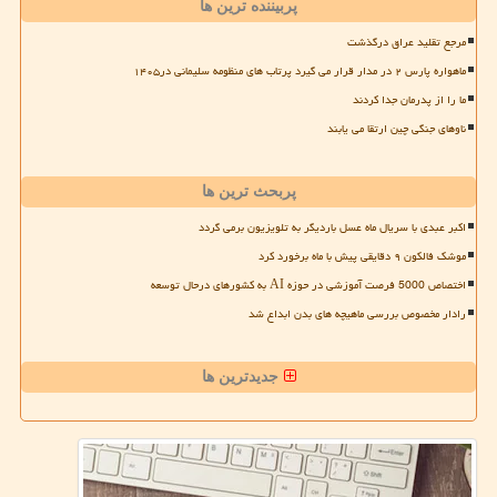
پربیننده ترین ها
مرجع تقلید عراق درگذشت
ماهواره پارس ۲ در مدار قرار می گیرد پرتاب های منظومه سلیمانی در۱۴۰۵
ما را از پدرمان جدا کردند
ناوهای جنگی چین ارتقا می یابند
پربحث ترین ها
اکبر عبدی با سریال ماه عسل باردیگر به تلویزیون برمی گردد
موشک فالکون ۹ دقایقی پیش با ماه برخورد کرد
اختصاص 5000 فرصت آموزشی در حوزه AI به کشورهای درحال توسعه
رادار مخصوص بررسی ماهیچه های بدن ابداع شد
جدیدترین ها