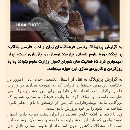
به گزارش پرتوبلاگ رئیس فرهنگستان زبان و ادب فارسی باتاكید
بر اینكه حوزه علوم انسانی نیازمند نوسازی و بازسازی است، ابراز
امیدواری كرد كه فعالیت های شورای تحول وزارت علوم بتواند به به
روزكردن و كاربردی سازی این حوزه بینجامد.
به گزارش پرتوبلاگ به نقل از ایسنا،
غلامعلی حداد عادل امروز در
اختتامیه یازدهمین جشنواره فارابی که به صورت مجازی در وزارت
علوم برگزار شد، انتخاب نام فارابی برای این جشنواره را نامی
شایسته دانست و اضافه کرد: ما وارث فرهنگ و تمدنی هستیم که
بزرگانی مانند ابونصرفارابی که پس از ارسطو با نام "معلم ثانی"
شناخته می شود را در خود پرورش داده است.
وی با تاکید بر اینکه علوم انسانی در ایران سنت دیرینه دارد، اظهار
نمود: پیامی که باید این جشنواره به جامعه و مسئولان برساند، این
است که مشکلات کشور بدون استمداد از علوم انسانی قابل حل