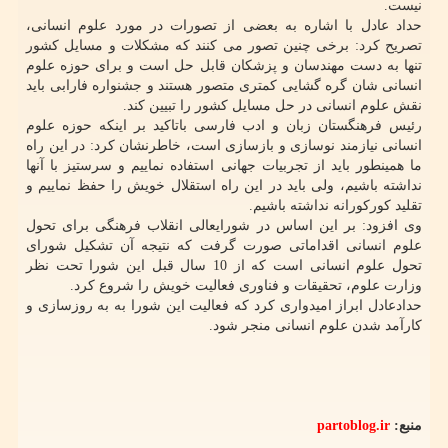
نیست.
حداد عادل با اشاره به بعضی از تصورات در مورد علوم انسانی،
تصریح کرد: برخی چنین تصور می کنند که مشکلات و مسایل کشور
تنها به دست مهندسان و پزشکان قابل حل است و برای حوزه علوم
انسانی شان گره گشایی کمتری متصور هستند و جشنواره فارابی باید
نقش علوم انسانی در حل مسایل کشور را تبیین کند.
رئیس فرهنگستان زبان و ادب فارسی باتاکید بر اینکه حوزه علوم
انسانی نیازمند نوسازی و بازسازی است، خاطرنشان کرد: در این راه
ما همینطور باید از تجربیات جهانی استفاده نماییم و سرستیز با آنها
نداشته باشیم، ولی باید در این راه استقلال خویش را حفظ نماییم و
تقلید کورکورانه نداشته باشیم.
وی افزود: بر این اساس در شورایعالی انقلاب فرهنگی برای تحول
علوم انسانی اقداماتی صورت گرفت که نتیجه آن تشکیل شورای
تحول علوم انسانی است که از 10 سال قبل این شورا تحت نظر
وزارت علوم، تحقیقات و فناوری فعالیت خویش را شروع کرد.
حدادعادل ابراز امیدواری کرد که فعالیت این شورا به به روزسازی و
کارآمد شدن علوم انسانی منجر شود.
منبع:
partoblog.ir