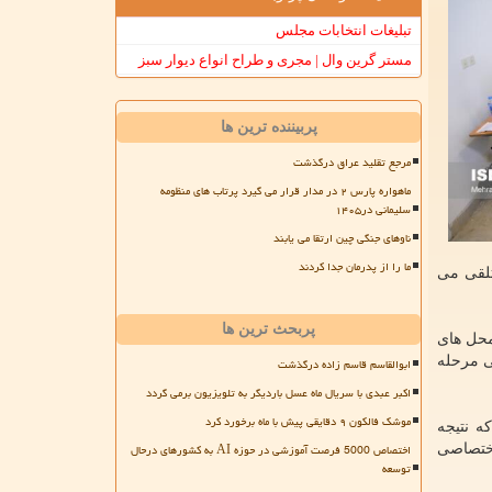
تبلیغات انتخابات مجلس
مستر گرین وال | مجری و طراح انواع دیوار سبز
پربیننده ترین ها
مرجع تقلید عراق درگذشت
ماهواره پارس ۲ در مدار قرار می گیرد پرتاب های منظومه
سلیمانی در۱۴۰۵
ناوهای جنگی چین ارتقا می یابند
ما را از پدرمان جدا کردند
تلقی می
پربحث ترین ها
محل های
ی مرحله
ابوالقاسم قاسم زاده درگذشت
اکبر عبدی با سریال ماه عسل باردیگر به تلویزیون برمی گردد
موشک فالکون ۹ دقایقی پیش با ماه برخورد کرد
ه نتیجه
اختصاص 5000 فرصت آموزشی در حوزه AI به کشورهای درحال
اختصاصی
توسعه