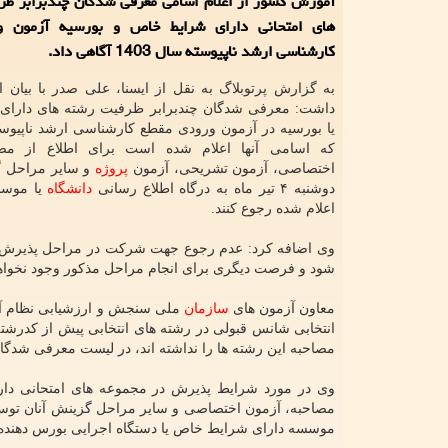
آموزش کشور از اعلام اسامی معرفی شدگان چندبرابر ظر
های امتحانی دارای شرایط خاص و بورسیه آزمون و
کارشناسی ارشد ناپیوسته سال 1403 آگاهی داد.
به گزارش پرتوبلاگ به نقل از ایسنا، علی صدر با بیان ا
داشت: معرفی شدگان چندبرابر ظرفیت رشته های دارا
که اسامی آنها اعلام شده است برای اطلاع از مصا
اختصاصی، آزمون تشریحی، آزمون
پروژه
و سایر مراحل گ
دوشنبه ۴ تیر ماه به درگاه اطلاع رسانی
دانشگاه
یا موسس
اعلام شده رجوع کنند.
وی اضافه کرد: عدم رجوع جهت شرکت در مراحل پذیرش، 
شود و فرصت دیگری برای انجام مراحل مذکور وجود نخوا
معاون آزمون های
سازمان
ملی سنجش و ارزشیابی نظام آمو
انتخابی شانس قبولی در رشته های انتخابی پیش از کدرشت
مصاحبه این رشته ها را نداشته اند، در لیست معرفی شدگان 
وی در مورد شرایط پذیرش در مجموعه های امتحانی دارا
مصاحبه، آزمون اختصاصی و سایر مراحل گزینش آنان توس
موسسه دارای شرایط خاص یا دستگاه اجرایی بورس دهنده ر