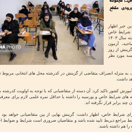
فیت مجموعه
رودی مقطع
ین خبر اظهار
ی شرایط خاص
یا بورسیه در آزمون ورودی مقطع کارشناسی ارشد ناپیوسته سال ۱۴۰۳
حبه، آزمون
زینش از روز
ه مورد نظر
به منزله انصراف متقاضی از گزینش در کدرشته محل های انتخابی مربوط 
هد داشت.
زش کشور تاکید کرد: آن دسته از متقاضیانی که با توجه به اولویت کدرشته 
ه های شرایط خاص و بورسیه را داشته یا حداقل نمره علمی لازم برای معرف
چند برابر قرار نگرفته اند.
ی شرایط خاص، اظهار داشت: گزینش نهایی از بین متقاضیانی خواهد بود ک
ط مراجع ذیربط تایید شده باشد و متقاضیان ضروری است شرایط و ضوابط 
ا هم داشته باشند.