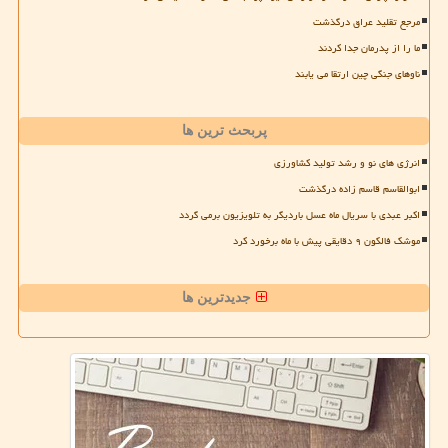
مرجع تقلید عراق درگذشت
ما را از پدرمان جدا کردند
ناوهای جنگی چین ارتقا می یابند
پربحث ترین ها
انرژی های نو و رشد تولید کشاورزی
ابوالقاسم قاسم زاده درگذشت
اکبر عبدی با سریال ماه عسل باردیگر به تلویزیون برمی گردد
موشک فالکون ۹ دقایقی پیش با ماه برخورد کرد
جدیدترین ها