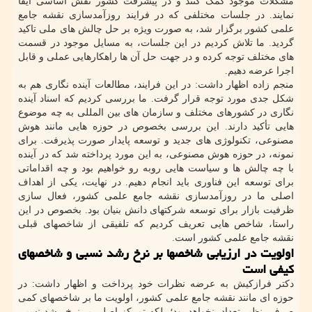
مشکلات موجود کمک کنند و در پیشرفت کشور نقش اساسی ایفا
نمایند. در جلسات مختلفی که در فرایند روزآمدسازی نقشه جامع
علمی کشور برگزار شد، به صورت ویژه بر حل چالش های ملی تاکید
گردید. ما تلاش کردیم در این جلسات، به مسایل موجود در قسمت
های مختلف توجه کرده و در جهت حل آن ها راهکارهایی عملی و قابل
اجرا عرضه دهیم.
منجم زاده اظهار داشت: در این فرایند، مطالعات آینده نگاری هم به
شکل جدی مورد توجه قرار گرفت. ما بررسی کردیم که اسناد آینده
نگاری در کشورهای مختلف و سازمان های بین المللی به چه موضوع
هایی تأکید دارند. این بررسی بخصوص در حوزه هایی مانند هوش
مصنوعی، تکنولوژی های جدید و توسعه پایدار صورت پذیرفت. برای
نمونه، در حوزه هوش مصنوعی، به این مورد پرداخته شد که در آینده
با چه چالش ها و سیاست هایی روبه رو خواهیم بود و چه اقداماتی
برای توسعه این فناوری باید انجام دهیم. در نهایت، یکی از اهداف
اصلی ما در روزآمدسازی نقشه جامع علمی کشور، فعال سازی
ظرفیت بازار برای توسعه شرکتهای دانش بنیان بود. بخصوص در این
راستا، شاخص هایی تعریف کردیم که تلفیقی از شاخصهای قبلی
نقشه جامع علمی کشور است.
اولویت در ارزیابی شاخصها بر نرخ رشد نسبی و شاخصهای
کیفی است
دکتر فرازکیش به عرضه نظرات خود پرداخت و اظهار داشت: در
حوزه ای مانند نقشه جامع علمی کشور، اولویت ما بر شاخصهای کمی
صرف، نظیر تعداد، نخواهد بود؛ بلکه تمرکز اصلی بر نرخ رشد نسبی