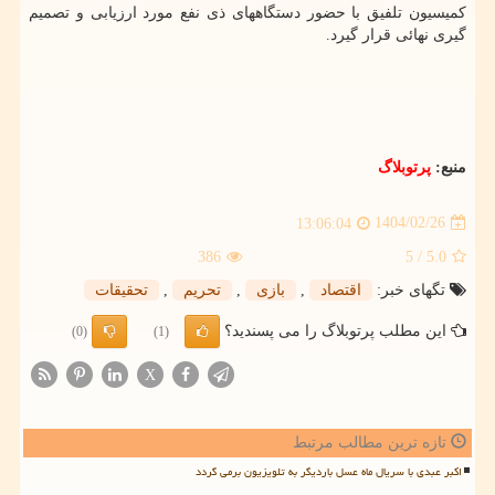
کمیسیون تلفیق با حضور دستگاههای ذی نفع مورد ارزیابی و تصمیم
گیری نهائی قرار گیرد.
منبع:
پرتوبلاگ
1404/02/26
13:06:04
386
/ 5
5.0
تگهای خبر:
اقتصاد
,
بازی
,
تحریم
,
تحقیقات
این مطلب پرتوبلاگ را می پسندید؟
(0)
(1)
X
تازه ترین مطالب مرتبط
اکبر عبدی با سریال ماه عسل باردیگر به تلویزیون برمی گردد