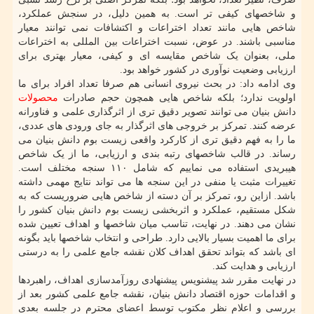
و شاخصهای کیفی تر است. به همین دلیل، در سنجش عملکرد،
شاخص هایی مانند تعداد اختراعات و اکتشافات نمی توانند معیار
مناسبی باشند. در عوض، نسبت اختراعات بین المللی به اختراعات
ملی، بعنوان یک شاخص مقایسه ای و کیفی، معیار بهتری برای
ارزیابی وضعیت نوآوری در کشور خواهد بود.
وی ادامه داد: در بحث نیروی انسانی هم صرفا تعداد افراد برای ما
اولویت ندارد؛ بلکه شاخص هایی همچون حجم صادرات
محصولات
دانش بنیان می توانند تصویر دقیق تری از اثرگذاری علمی و فناورانه
عرضه کنند. تمرکز بر خروجی های اثرگذار به جای ورودی های عددی،
ما را به فهم دقیق تری از کارکرد واقعی زیست بوم دانش بنیان می
رساند. در قالب شاخصهای رتبه بندی و ارزیابی، ما از یک شاخص
هیبریدی استفاده می نماییم که شامل ۱۱۰ سنجه مختلف است.
تغییرات مثبت یا منفی در این سنجه ها می تواند نتایج مهمی داشته
باشد. ازاین رو، تمرکز بر آن دسته از شاخص هایی ضروریست که به
شکل مستقیم، عملکرد و اثربخشی زیست بوم دانش بنیان کشور را
نشان می دهند. در نهایت، تناسب میان شاخصها و اهداف تعیین شده
برای ما اهمیت بسیار بالایی دارد. طراحی و انتخاب شاخصها باید بگونه
ای باشد که بتواند تحقق اهداف کلان نقشه جامع علمی را به درستی
ارزیابی و هدایت کند.
در نهایت مقرر شد پیشنویس پیشنهادی روزآمدسازی اهداف، راهبردها
و اقدامات حوزه اقتصاد دانش بنیان، نقشه جامع علمی کشور بعد از
بررسی و اعلام نظر مکتوب توسط اعضای محترم در جلسه بعدی