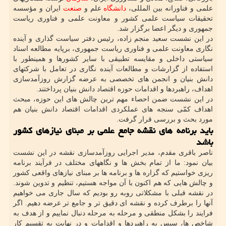
علمی و فناورانه بین المللی،
دانشگاه
علم و
صنعت
ایران و مؤسسه
تحقیقات سیاست علمی کشور و معاونت علمی و فناوری ریاست
جمهوری و دیگر اعضا برگزار شد.
در این نشست سعید منجم زاده، رئیس دفتر سیاست گذاری و آینده
نگاری معاونت علمی و فناوری ریاست جمهوری، برپایه مطالعه اسناد
سیاستی داخلی و مقایسه تطبیقی با سایر کشورها و همینطور با
استفاده از گزارشات و مطالعات آینده نگاری در تعامل با شرکتهای
دانش بنیان و انجمن های تخصصی به عرضه گزارش روزآمدسازی
اهداف، راهبردها و اقدامات حوزه اقتصاد دانش بنیان پرداختند.
در این نشست ضمن احصاء مهم ترین چالش های این حوزه، مبحث
اهداف کمّی سنجه های عملکردی اقدامات اقتصاد دانش بنیان هم
مورد بحث و بررسی قرار گرفت.
باید برنامه های نقشه جامع علمی بر مبنای نیازهای کشور
باشد
ناصر باقری مقدم، مدیر اجرایی روزآمدسازی نقشه در این نشست
بیان نمود: ما از تمام بخش ها و نگاههای مختلف در فرآیند برنامه
ریزی خواستیم که گزاره ها و برنامه ها بر مبنای نیازهای واقعی کشور
و چالش هایی که هم اکنون با آن مواجه هستیم، تنظیم و تدوین شوند.
در نقشه قبلی با مشکلاتی روبه رو بودیم که سال جاری می خواهیم
آنها را برطرف کرده و نقشه ای دقیق تر و جامع تر عرضه دهیم. اگر
فرایند را بشکل منطقی و مرحله به مرحله دنبال نماییم و از هدف به
شاخص ها، سپس به راهبردها و اقدامات و در نهایت به تقسیم کار