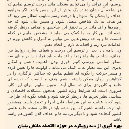
برسیم، این فرایند را می توانیم بشکلی مانند درخت ترسیم نماییم که
هر شاخه آن نشان دهنده یک بخش از این مسیر باشد. اگر بخواهیم
اهداف را بشکل یک نمودار یا درخت رسم نماییم، انتظار می رود که
هر هدف به یک شاخص متصل شود، و سپس بیان شود که چه
راهبردها و اقداماتی برای تحقق این شاخصها و اهداف درنظر گرفته
شده اند. این کار به ما کمک می نماید تا مشخص نماییم در کدام
قسمت ها و به چه روش هایی می توانیم به کنترل و کاهش تورم در
اقدامات بپردازیم و اقدامات لازم را انجام دهیم.
وی ادامه داد: بعد از ترسیم این درخت و شفاف سازی روابط بین
اهداف، شاخص ها، راهبردها و اقدامات، باید فرایند را بر مبنای سه
منطق اساسی بررسی کنیم: فوری بودن، اهمیت داشتن و امکان
پذیری. این سه معیار به ما کمک می نماید تا اولویت ها را تعیین کرده
و مسیر حرکت را بگونه ای تنظیم نماییم که حداکثر اثرگذاری را در
کوتاهترین زمان ممکن داشته باشیم. هدف ما اینست که نقشه ای
جامع و کاربردی برای ده سال آینده تدوین نماییم. برای این کار،
ضروری است که شرایط ویژه کشور، همچون مشکلات اقتصادی و
سیاسی نظیر تحریم ها، درنظر گرفته شود و نقشه بگونه ای طراحی
شود که با عنایت به این شرایط، قابل اجرا و تحقق باشد. همینطور
باید توجه داشته باشیم که این نقشه باید در قالب نقشه جامع علمی
کشور گنجانده شود و با دیگر برنامه ها و اهداف کلان کشور هم راستا
باشد.
بهره گیری از سه رویکرد در حوزه اقتصاد دانش بنیان