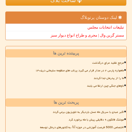
ساخت بلاگ
لینک دوستان پرتوبلاگ
تبلیغات انتخابات مجلس
مستر گرین وال | مجری و طراح انواع دیوار سبز
پربیننده ترین ها
مرجع تقلید عراق درگذشت
ماهواره پارس ۲ در مدار قرار می گیرد پرتاب های منظومه سلیمانی در۱۴۰۵
ما را از پدرمان جدا کردند
ناوهای جنگی چین ارتقا می یابند
پربحث ترین ها
اکبر عبدی با سریال ماه عسل باردیگر به تلویزیون برمی گردد
موشک فالکون ۹ دقایقی پیش با ماه برخورد کرد
اختصاص 5000 فرصت آموزشی در حوزه AI به کشورهای درحال توسعه