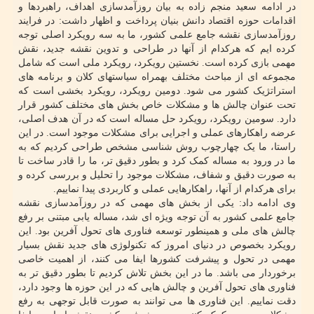
در ادامه سعید منجم زاده به بیان روزآمدسازی اهداف، راهبردها و
اقدامات حوزه اقتصاد دانش بنیان پرداخت و اظهار داشت: در فرایند
روزآمدسازی نقشه جامع علمی کشور، ما به سه رویکرد اصلی توجه
کرده ایم که هرکدام از آنها در طراحی و تدوین نقشه جدید، نقش
مهمی بازی کرده است. نخستین رویکرد، رویکرد ملی است که شامل
مجموعه ای از مباحث مختلف بهمراه سیاستهای کلان و برنامه های
استراتژیک کشور می شود. دومین رویکرد، رویکرد بخشی است که
تحت عنوان چالش ها و مشکلات خاص بخش های مختلف کشور قرار
دارد. سومین رویکرد، رویکرد حل مساله است که در آن هدف اصلی،
عرضه راهکارهای عملی و اجرایی برای مشکلات موجود است. در این
راستا، ما یک چهارچوب روش شناسی مشخص طراحی کردیم که به
ما در ورود به مساله کمک کرد و بطور دقیق تر، ما را قادر ساخت تا
به صورت دقیق و شفاف، مشکلات موجود را تحلیل و بررسی کرده و
برای هرکدام از آنها، راهکارهایی عملی و کاربردی پیدا نماییم.
وی ادامه داد: یکی از بخش های مهمی که در روزآمدسازی نقشه
جامع علمی کشور به آن توجه ویژه ای شد، مساله یابی مبتنی بر رفع
چالش های ملی و همینطور توسعه فناوری های تحول آفرین بود. این
رویکرد بخصوص در دنیای امروز که تکنولوژی های جدید نقش بسیار
مهمی در تحول و پیشرفت کشورها ایفا می کنند، از اهمیت خاصی
برخوردار می باشد. ما در این بخش تلاش کردیم تا بطور دقیق تر به
فناوری های تحول آفرین و چالش هایی که در این حوزه ها وجود دارد،
دقت نماییم. این فناوری ها می توانند به صورت قابل توجهی به رفع