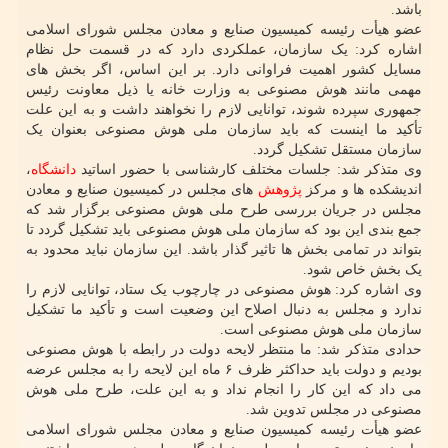
باشد.
عضو هیأت رئیسه کمیسیون صنایع و معادن مجلس شورای اسلامی
اشاره کرد: یک سازمان، عملکردی دارد که در قسمت حل نظام
مسایل کشور اهمیت فراوانی دارد. بر این اساس، اگر بخش های
مهمی مانند هوش مصنوعی به وزارت خانه یا ذیل معاونت رئیس
جمهوری سپرده شوند، توانایی لازم را نخواهند داشت و به این علت
تأکید ما اینست که باید سازمان ملی هوش مصنوعی بعنوان یک
سازمان مستقل تشکیل گردد.
وی متذکر شد: جلسات مختلف کارشناسی با حضور اساتید
دانشگاه
،
اندیشکده ها و مرکز
پژوهش
های مجلس در کمیسیون صنایع و معادن
مجلس در جریان بررسی طرح ملی هوش مصنوعی برگزار شد که
جمع بندی این بود که سازمان ملی هوش مصنوعی باید تشکیل گردد تا
بتواند در تمامی بخش ها تاثیر گذار باشد. این سازمان نباید محدود به
یک بخش خاص شود.
وی اشاره کرد: هوش مصنوعی در چارچوب یک ستاد، توانایی لازم را
ندارد و مجلس به دنبال اصلاح این وضعیت است و تأکید ما تشکیل
سازمان ملی هوش مصنوعی است.
حدادی متذکر شد: ما منتظر لایحه دولت در رابطه با هوش مصنوعی
بودیم و دولت باید حداکثر ظرف ۶ ماه این لایحه را به مجلس عرضه
می داد که این کار را انجام نداد و به این علت، طرح ملی هوش
مصنوعی در مجلس تدوین شد.
عضو هیأت رئیسه کمیسیون صنایع و معادن مجلس شورای اسلامی