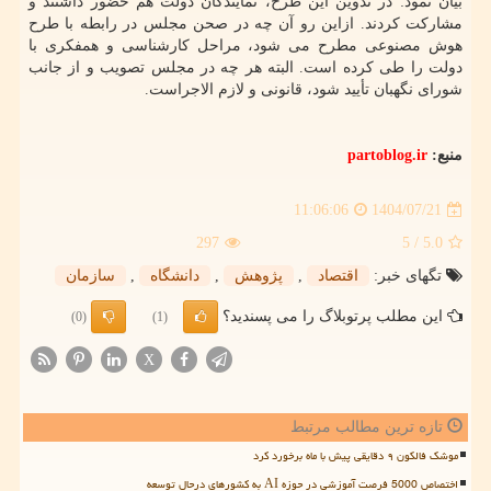
بیان نمود: در تدوین این طرح، نمایندگان دولت هم حضور داشتند و
مشارکت کردند. ازاین رو آن چه در صحن مجلس در رابطه با طرح
هوش مصنوعی مطرح می شود، مراحل کارشناسی و همفکری با
دولت را طی کرده است. البته هر چه در مجلس تصویب و از جانب
شورای نگهبان تأیید شود، قانونی و لازم الاجراست.
منبع:
partoblog.ir
1404/07/21
11:06:06
297
/ 5
5.0
تگهای خبر:
اقتصاد
,
پژوهش
,
دانشگاه
,
سازمان
این مطلب پرتوبلاگ را می پسندید؟
(0)
(1)
X
تازه ترین مطالب مرتبط
موشک فالکون ۹ دقایقی پیش با ماه برخورد کرد
اختصاص 5000 فرصت آموزشی در حوزه AI به کشورهای درحال توسعه