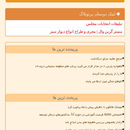
لینک دوستان پرتوبلاگ
تبلیغات انتخابات مجلس
مستر گرین وال | مجری و طراح انواع دیوار سبز
پربیننده ترین ها
مرجع تقلید عراق درگذشت
ماهواره پارس ۲ در مدار قرار می گیرد پرتاب های منظومه سلیمانی در۱۴۰۵
ما را از پدرمان جدا کردند
ناوهای جنگی چین ارتقا می یابند
پربحث ترین ها
موشک فالکون ۹ دقایقی پیش با ماه برخورد کرد
اختصاص 5000 فرصت آموزشی در حوزه AI به کشورهای درحال توسعه
رادار مخصوص بررسی ماهیچه های بدن ابداع شد
محتوای هوش مصنوعی در اروپا برچسب می خورد