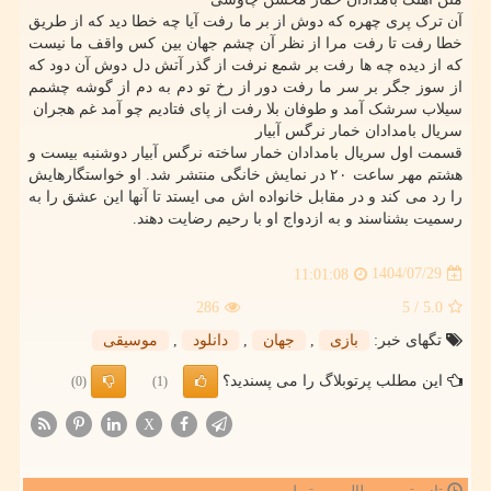
آن ترک پری چهره که دوش از بر ما رفت آیا چه خطا دید که از طریق
خطا رفت تا رفت مرا از نظر آن چشم جهان بین کس واقف ما نیست
که از دیده چه ها رفت بر شمع نرفت از گذر آتش دل دوش آن دود که
از سوز جگر بر سر ما رفت دور از رخ تو دم به دم از گوشه چشمم
سیلاب سرشک آمد و طوفان بلا رفت از پای فتادیم چو آمد غم هجران
سریال بامدادان خمار نرگس آبیار
قسمت اول سریال بامدادان خمار ساخته نرگس آبیار دوشنبه بیست و
هشتم مهر ساعت ۲۰ در نمایش خانگی منتشر شد. او خواستگارهایش
را رد می کند و در مقابل خانواده اش می ایستد تا آنها این عشق را به
رسمیت بشناسند و به ازدواج او با رحیم رضایت دهند.
1404/07/29
11:01:08
286
/ 5
5.0
تگهای خبر:
بازی
,
جهان
,
دانلود
,
موسیقی
این مطلب پرتوبلاگ را می پسندید؟
(0)
(1)
X