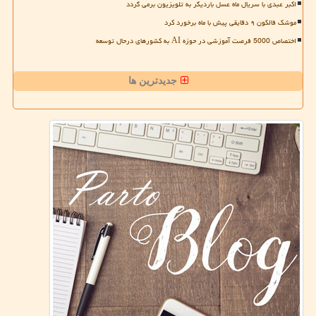
اکبر عبدی با سریال ماه عسل باردیگر به تلویزیون برمی گردد
موشک فالکون ۹ دقایقی پیش با ماه برخورد کرد
اختصاص 5000 فرصت آموزشی در حوزه AI به کشورهای درحال توسعه
جدیدترین ها