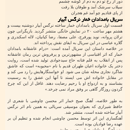
دور از رخ تو دم به دم از گوشه چشمم
سیلاب سرشک آمد و طوفان بلا رفت
از پای فتادیم چو آمد غم هجران
سریال بامدادان خمار نرگس آبیار
قسمت اول سریال بامدادان خمار ساخته نرگس آبیار دوشنبه بیست و
هشتم مهر ساعت ۲۰ در نمایش خانگی منتشر گردید. بازیگرانی چون
ترلان پروانه، نوید پورفرج، علی مصفا، رضا کیانیان، لاله اسکندری و
گلاره عباسی در این سریال به ایفای نقش پرداخته اند.
در خلاصه داستان این سریال آمده است: «درام عاشقانه بامدادان
خمار که اثر اقتباسی از مشهورترین و پرفروش ترین رمان عاشقانه
پس از انقلاب به قلم فتانه حاج سیدجوادی تولید شده است، روایت
دختر یک خانواده اعیان طهران قدیم با نام «محبوبه» است که عاشق
شاگرد نجاری محله شان می شود. او خواستگارهایش را رد می کند و
در مقابل خانواده اش می ایستد تا آنها این عشق را به رسمیت
بشناسند و به ازدواج او با رحیم رضایت دهند. غافل از این که چرخ
گردون روزگار گاهی بر وفق مراد نمی چرخد.»
به طور خلاصه، آهنگ صبح خمار اثر محسن چاوشی با شعری از
حافظ شیرازی که بعنوان موسیقی سریالی به همین نام اثر نرگس
آبیار ساخته شده است، منتشر شد.
آهنگسازی این اثر توسط محسن چاوشی انجام شده و تنظیم آن بر
عهده رضا فوادیان بوده است.
متن آهنگ بامدادان خمار محسن چاوشی