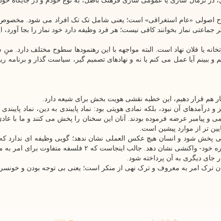
، در نرمال سازی یا عمومی سازی فرهنگ باطل، به نوع خودم و در جایگاه خو
طلاح اصولی «عام استغراقی» است؛ یعنی شامل تک تک افراد می شود. مخصو
جماعتی نماز بخوانند کافی نیست؛ هر فرد وظیفه دارد خود نماز را بجا آورد، ا
 یا فلان نهاد است. البته مواجهه با این رهنمودها سطوح مختلف دارد. منِ ش
ببینم آیا عمل می کنم یا نه و نهادهای تصمیم گیر، سیاست گذار و برنامه ریز 
کنار هم قرار دهیم، این خطبه نقشی هویت بخش برای شیعه دارد.
آمدهای آن نبود، بلکه نمادی هویتی بود: نماد پایبندی به دین، نماد پایبندی 
ی و پیامبر عرضه فرموده بودند. آنان این سخنان را پخش می کنند و ما با عاد
یین تر از موارد پیشین است.
لی پخش شود و انسان هیچ عکس العملی نشان ندهد؛ گویی وظیفه ای ندارد که 
توان، در حد اولویت ها، در حد قلمرو نفوذ و در حد قد و قواره خود- واکنشی نشان دهد. جالب اینجاست که ۲ فلس
 جای دیگری به آن پرداخته شود.
ن ترک امر به معروف و ترک نهی از منکر است؛ یعنی بی توجه بودن و خونسرد