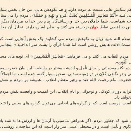
، هم ستایش هایی نسبت به مردم دارند و هم نکوهش هایی. من حال بخش ستای
 مَعاشِرَ الْمُسْلِمِینَ نُصَّبُ أَمْرِهِ وَ نَهْیِهِ وَ حَمَلَتُهُ»، مردم را می ست
متوجه شماست. شما حاملان دین خدا و رسانندگان پیام دین خدا به مردمان دیگر
دین به اقصی نقاط
جهان
برجسته می کنند و به آن اشاره دارند. تحلیل آن مجا
ه، دست کم در ۲ جا حضرت زهرا سلام الله علیها زبان به نکوهش مردم می گشایند. یک بخش آنجایی است 
ست؛ دلالت هایش روشن است اما شما قرآن را پشت سر انداختید.» اینجا مرد
 التفات می کنند و می فرمایند: «مَعاشِرَ الْمُسْلِمِینَ»؛ ای توده های مسل
لْقَبِیحِ».
ته مقدماتی را برای تأمل و اندیشه بیشتر در رابطه با این بیان حضرت مط
ی و در نگاهی کلان تر در زمینه تمدنی، سخن بسیار گفته شده است. ما اجمالاً 
- حضرت امام رحمت الله ضد و رهبر معظم انقلاب - همیشه بر مردم و نقش
رات دوران کودکی و نوجوانی و ایام انقلاب، این اهمیت و واقعیت نقش مرد
واهد داد.
است. درست است که از گزاره های ایجابی می توان گزاره های سلبی را نتی
شود که چطور مردم، اگر همراهی مناسبی با آرمان ها و ارزش ها نداشته با
زمند واکاوی و تأمل است و در محیطی علمی سزاوار است که این مباحث با روشنی