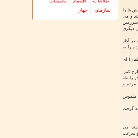
اطلاعات
اقتصاد
تحقیقات
سازمان
جهان
ش ها را
ایند و می
 سرزمین
ل دیگری
که در آغاز
م را به
مان! ای
رح کنم.
در رابطه
 مردم و
م ملموس
جه گرفت
شند، می
 و سرعت