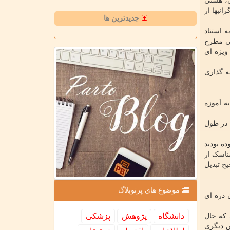
ی، هستی
نبها از
جدیدترین ها
 استناد
لی مطرح
ویژه ای
ه گذاری
به آموزه
 در طول
ده بودند
ناسک از
ح تبدیل
موضوع های پرتوبلاگ
 ذره ای
دانشگاه
پژوهش
پزشكی
 که حال
ش دیگری