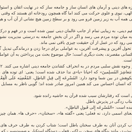
ه های دینی و آرمان های انسان ساز و جامعه ساز که در نهایت اتقان و استوا
ی، نبوی و علوی حرکت می کنند اما گاه همچون رودخانه ای هستند که وقتی 
یی همه آب به زیر زمین فرو می رود و بر سطح زمین هیچ نشانی از آن آب و هی
هیم دینی، به زیبایی تمام از جانب عالمان دینی تبیین شده است و در فهم و در
به میان توده مردم می رسد و اگر در آن بخشِ جامعه به درستی مدیریت نشو
می رود که در عمل از آن حقیقت چیزی باقی نمی ماند.
تحول آفرین و پیشرفت آفرین، به عواملی برای درجا زدن و درماندگی تبدیل گش
 کسانی مقصرند، بحث دیگری است؛ حال موضوع بحث من پرداختن به آن عوام
است.
حض
اشِرَ المُسلِمینَ» که احیانا «یا»ی ندا حذف شده است؛ یعنی: ای توده های 
شما چیست؟ ۲ امر شایسته نکوهش در بین شما وجود دارد: المُسْرِعَه إِلی قِیلِ الباطِلِ، المُغْضِیَه عَلَی الْفِعْلِ
که انسان احساس می کند همین امروز صادر شده اند؛ گویی ناظر به مسایل 
ی شتاب زدگی در پذیرش باطل.
: «المُسْرِعَه إِلی قَبولِ الباطِلِ».
جا معنای اسمی دارد، نه فعلی؛ یعنی «گفته ها»، «سخنان»، «حرف ها». همان چیز
اب کردن آنان به طرف سخنان باطل است؛ شتاب کردن به طرف حرف های ن
ذیرد، مانند بنگاه های سخن پراکنی فعلی، دستگاه استکبار و صهیونیسم - که م