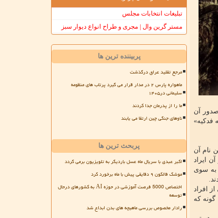
تبلیغات انتخابات مجلس
مستر گرین وال | مجری و طراح انواع دیوار سبز
پربیننده ترین ها
مرجع تقلید عراق درگذشت
ماهواره پارس ۲ در مدار قرار می گیرد پرتاب های منظومه
سلیمانی در۱۴۰۵
ما را از پدرمان جدا کردند
صدور آن
ناوهای جنگی چین ارتقا می یابند
 فدکیه»
پربحث ترین ها
 نام آن
ن ایراد
اکبر عبدی با سریال ماه عسل باردیگر به تلویزیون برمی گردد
 به سوی
موشک فالکون ۹ دقایقی پیش با ماه برخورد کرد
ند.
اختصاص 5000 فرصت آموزشی در حوزه AI به کشورهای درحال
از افراد
توسعه
گونه که
رادار مخصوص بررسی ماهیچه های بدن ابداع شد