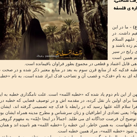
رفت شناختی،
اره ی فلسفه
ع) -
ما در این
یم داشت. در
علیهم السلام
م زده باشند و
 رایج در سیر
 هم همین است
هی قابل اعتماد و قطعی در مجموع بطور فراوان باقیمانده است.
به فدکیه که از منابع قرن سوم به بعد در منابع معتبر ذکر شده و در صحت 
له ای به نام «فدک» و غصب آن و تصاحب فدک ایراد شده است، به نام «خطبه
ن از این نام دوم یاد شده که «خطبه اللمه» است. علت نامگذاری خطبه به این
نسا برای اولین بار نقل کرده، در مقدمه اش و در توصیف فضایی که خطبه در آ
 سلام الله علیها رسید که در رابطه با فدک چه تصمیمی گرفته اند، ایشان
قومِها»؛ یعنی تعدادی از اطرافیان و زنان سرشناس و مطرح مدینه همراه ایشان بود
ه توضیح آن فرصت جداگانه ای می طلبد. اجمالاً در اینجا «لِمّه» به مفهوم گروهی 
ه علیهاست. به همین خاطر، این خطبه را «خطبه اللمه» هم نامیده اند و همان 
 شود «خطبه اللمه»، مراد همین خطبه است.