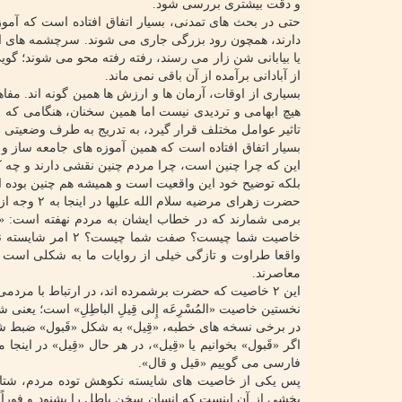
و دقت بیشتری بررسی شود.
حتی در بحث های تمدنی، بسیار اتفاق افتاده است که آموز
دارند، همچون رود بزرگی جاری می شوند. سرچشمه های اله
یا بیابانی شن زار می رسند، رفته رفته محو می شوند؛ گو
از آبادانی برآمده از آن باقی نمی ماند.
بسیاری از اوقات، آرمان ها و ارزش ها همین گونه اند. مفا
هیچ ابهامی و تردیدی نیست اما همین سخنان، هنگامی که 
تاثیر عوامل مختلف قرار گیرد، به تدریج به طرف وضعیتی 
بسیار اتفاق افتاده است که همین آموزه های جامعه ساز و 
این که چرا چنین است، چرا مردم چنین نقشی دارند و چه
بلکه توضیح خود این واقعیت است و همیشه هم چنین بوده 
برمی شمارند که در خطاب ایشان به مردم نهفته است: «مَع
خاصیت شما چیست؟ صفت 
واقعا طراوت و تازگی خیلی از روایات ما به شکلی است 
معاصرند.
این ۲ خاصیت که حضرت برشمرده اند، در ارتباط با مردمی است که رفتارشان سبب شده قرآن به حاشیه رانده شود.
نخستین خاصیت «المُسْرِعَه إِلی قِیلِ الباطِلِ» است؛ یعن
در برخی نسخه های خطبه، «قِیل» به شکل «قَبول» ضبط شده است
اگر «قَبول» بخوانیم یا «قِیل»، در هر حال «قِیل» در این
فارسی می گوییم «قیل و قال».
پس یکی از خاصیت های شایسته نکوهش توده مردم، شت
بخشی از آن اینست که انسان سخن باطل را بشنود و فوراً بپ