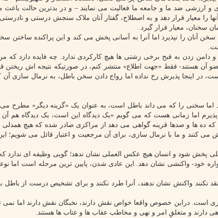
 و ارزشی ضد ما و جامعه ما فعالیت می نمایند – و در بدترین حالت باعث 
نها را معیار قرار دهد و به اصطلاح، گفتار آنان ملاک سنجش درستی و نادرستی
ن سخنان، معیار قرار گیرد.
سخن آنان را نپذیرد اما آنرا به آسانی پخش می کند و این پراکنده ساختن سخ
ست.
دامن زدن به قبح برخی زشتی ها هیچ کارکردی ندارد. چه فایده دارد که من
عضو آن هستند- فقط «جهت اطلاع» منتشر کنم، در صورتیکه نتیجه اش ریختن ق
ست، در اینجا پذیرش رخ نداده اما رواج دادن سخن باطل، به نرمال سازی آن
 اما سخنی را که می داند باطل است، به عنوان یک «گزینه دیگر» مطرح می ک
 پذیرم اما زمانی هست که می گویم «یک دیدگاه این است، یک دیدگاه هم آن
ه ده ها و صدها قرینه گواهی می دهد از مراکزی صادر شده که هیچ همدلی با
خش می کنند و ما با نرمال سازی، برای آن مرجعیت و اعتبار قائل می شویم؛ این
لی پخش شود و انسان هیچ عکس العملی نشان ندهد؛ گویی وظیفه ای ندارد که 
قواره خود- واکنشی نشان دهد. این عادی شدن، پایین ترین مرحله است اما نوع
د نکنند واکنش نشان ندهند، آنرا طرد نکنند و برای تشخیص درست از باطل به 
 است. دراین خصوص واقعا خواص نقش دارند، نخبگان نقش دارند اما نمی ت
ی دارند و متعلقِ امر و نهی و مخاطب عقاب ها و عتاب ها هستند.