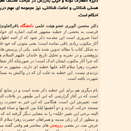
دایره المعارف گونه و خیلی باارزش در مباحث مختلف مع
هستی شناختی و امامت شناختی، نیز مجموعه ای مهم درب
احکام است.
دکتر محسن الویری عضو هیئت علمی
دانشگاه
باقرالعلوم(
فرصت به بخشی از خطبه مشهور فدکیه، اشاره ای خواه
ابتدا ضروری است این مقدمه ذکر شود که از ائمه اطهار 
آثار مکتوب زیادی باقی نمانده است؛ یعنی متونی که خود قل
به شکل کتاب یا مقاله تدوین شده باشد. یکی از پرسش های
پژوهشی و در تجزیه و تحلیل تاریخ خاندان علیهم السلام
که چرا آثار مکتوب ایشان اندک است؛ در صورتیکه آثار شفا
حضرت زهرا سلام الله علیها خطبه ای دارند، مشهور به خط
تردیدی نیست. این خطبه به علت آن که در واکنش به مسا
شهرت یافته است.
نام دیگری هم برای این خطبه ذکر شده است و در منابع که
است که در آغاز گزارشی که ابن ابی طَیفور در بلاغات ال
شد، تعبیرش این است: هنگامی که این خبر به حضرت زهرا
مسجد حرکت کردند و «و أعقبتها لِمّهٌ مِن خَدمِها و نساءِ 
البته برخی این تعبیر «لِمّه» را به معنایی دیگر گرفته اند ک
و منظور از آن زنان مدینه و همراهان حضرت زهرا سلام الل
عرض شد، در بعضی
پژوهش
های معاصر هم وقتی گفته می