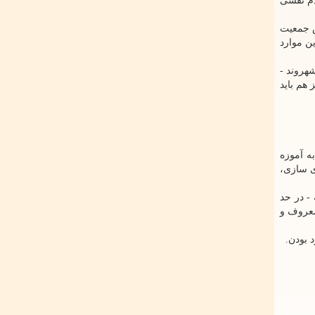
دم نقشی
ص جمعیت
ین موارد
هروند -
هم باید
به آموزه
ی سازی،
- در حد
فه متفاوت برای امر به معروف و
 بودن.