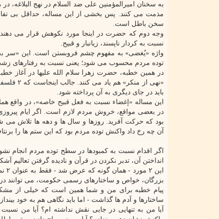
به سخنان امیرالمؤمنین علی ضد السلام در نهج البلاغه، د
مذمت می کنند. پس بخشی از این مساله، حداقل بی تفاوت
سخن باطل است.
وجه دوم که حضرت در اینجا مورد نکوهش قرار می دهند 
نسبت به کردار ناپسند، زیانبار و قبیح.
واژه «یُغضی» به مفهوم چشم فروبستن است. این «سر به زی
توده مردم محسوب می شود؛ یعنی نسبت به رفتارهای زشت و 
در همین خطبه، حضرت زهرا سلام الله علیها در آغاز خطب
«نهی از م
باید در جای دیگری به آن پرداخته شود.
این مساله «إغضاء نسبت به فعل قبیح خاصه»، در واقع هم
در بعضی مواقع، خروش مردم لازم است. اگر ایام پیروزی ا
بود که حرکت آفرید. روزها و سال ها و دهه ها تلاش می ش
آن چه رخ داد واکنش توده مردم بود که این ستم ها را برنتافت
اگر اقدام نسبت به کمبودها در سطح توده مردم انجام نش
انداختن آن، تدبر نکردن در قرآن و نادیده گرفتن تعالیم آشکا
این 
بزرگان، خواص و ساختارهای رسمی حکومت، می توانند در 
پیام خطبه برای من و شما همین است که خیلی از مشکلات 
ساختارها و آدم ها گذاشت - اما باید نگاهی هم به خود بیندازی
آیا من به تنهایی در جایی نقش نداشته ام؟ آیا من نسبت ب