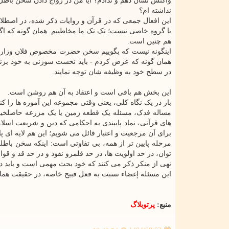
واکنش نشان دهم و ندادم؟ آیا من در رواج دادن سخن باطل
نداشته ام؟
این افعال جمعی که در قرآن و روایات ذکر شده، در اص
یا گروه خاصی نیست؛ تک تک ما مخاطبیم. همان گونه که اگر 
هم چنین است.
اینگونه نیست که بگوییم سخن حضرت مخصوص فلان وزارتخانه
همان گونه که عرض کردم - باید نخست سوزنی به خود بزنم و 
در سطح خود به وظیفه شان توجه نمایند.
این بخش هم باقی است و اعتقاد به آن هم روشن است.
باز در یک نگاه کلی، یعنی وقتی مجموعه این آموزه ها را 
مساله فدک، مسئله یک قطعه زمین یا یک مزرعه حاصلخیز و در
های قرآنی، نماد پایبندی به احکامی که دین و شریعت اسلام
برای آن مرجعیت و اعتبار قائل می شویم؛ این هم لایه ای پا
مرحله پایین تر از همه، بی تفاوتی است: اینکه سخن باط
نهی از منکر ذکر می کنند که خود بحث مهمی است و باید در
این مسئله إغضاء نسبت به فعل قبیح خاصه، در حقیقت هما
منبع:
پرتوبلاگ