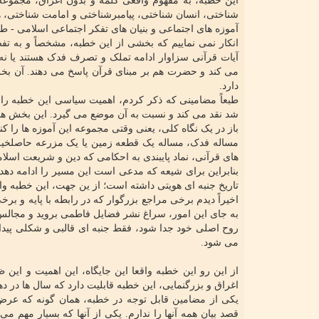
این خطبه، به مفهوم واقعی کلمه و بدون اغراق، مجموع
شناختی، انسان شناختی، پیامبرشناختی و امامت شناختی، هم
آموزه های اجتماعی و بنیان های تفکر اجتماعی اسلامی - ط
انکار نمی نماییم که بخشی از این خطبه، مشخصاً و به تف
آیات قرآنی سزاوار ادامه تملک و تصرف فدک هستند یا ن
می کند و حضرت هم بر مبنای قرآن پاسخ می دهند. آن بخ
دارد.
طبعاً مضامینی که ذکر کردم، اهمیت سیاسی این خطبه را ه
شد نقد می کند و نسبت به آن موضع می گیرد. این بخش هم
باز در یک نگاه کلی، یعنی وقتی مجموعه این آموزه ها را 
مساله فدک، مساله یک قطعه زمین یا یک مزرعه حاصلخیز و در
های قرآنی، نماد پایبندی به احکامی که دین و شریعت اسلام
بنابراین برای شیعه که مدعی است این مسیر را ادامه دهد 
تاریخ جنبه ای هویتی داشته است؛ از ین جهت، این خطبه و
اخیراً دیدم برخی مراجع بزرگوار که در رابطه با پایه و برخ
به جای این امور، سراغ نشر فضایل فاطمی بروید و مجالس 
روح اصلی خود جدا شود، فقط جنبه ای قالبی و شکلی پیدا 
می شود.
از این رو این خطبه واقعا این جایگاه، این اهمیت و این
اغراق و بزرگنمایی، این خطبه قابلیت دارد که سال ها در 
یکی از مضامین قابل توجه در خطبه، همان گونه که عر
قصد بیان همه آنها را ندارم. یکی از آنها که بسیار مهم