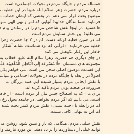
«مساله مردم و جایگاه مردم در تحولات اجتماعی» است.
درباره مردم، حضرت زهرا سلام الله علیها در این خطبه
موضوع بحث قرار نمی دهم. در بخشی که ایشان خطاب می کنند «أَنْتُمْ
فرمایند: شما بندگان خدایید؛ آنهایی که امر و نهی الهی 
ها هستید. در اینجا نقش شاخص مردم را در رساندن پیام 
می طلبد؛ این بخش ستایش مردم است.
اما در همین خطبه کوتا
خطبه می فرمایند: «قرآنی که نزد شماست نشانه آشکار ا
خاطر این رفتار نکوهش می کنند.
در جای دیگری هم حضرت زهرا سلام الله علیها خطاب به مردم
مجموعه های مسلمان! «أَالمُسْرِعَه إِلَی الْبَاطِلِ الْمُغْضِیَه عَلَی ا
این قسمت موضوع اصلی سخن من است. می خواهم یکی دو نک
اصولاً در رابطه با جایگاه مردم در تحولات اجتماعی و سیاس
با نقش ایجابی مردم بسیار شنیده ایم. همه بزرگان ما 
ضرورت در صحنه بودن مردم تاکید کرده اند.
برای ما - که به اصطلاح جنس مان از مردم است - از خاط
است. می دانیم که اگر مردم نخواهند، در جامعه تحول رخ نخ
اما در رابطه با «جنبه سلبی» نقش مردم کمتر بحث شده 
اما این به تنهایی کافی نیست.
نقش سلبیِ مردم، هنگامی که باز و تبیین شود، روشن می 
توانند خیلی از دستاوردها را بر باد دهند. این مورد نیا