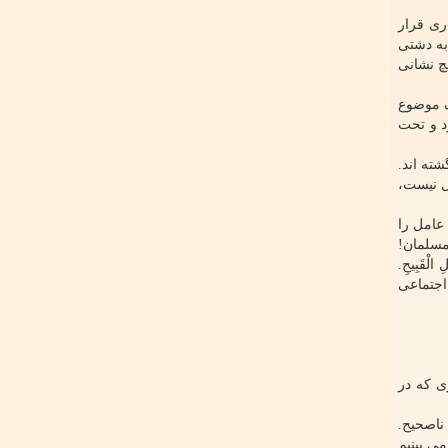
ری قرار
به دشتی
چ نشانی
ک موضوع
د و تحت
ته اند.
ل نیست،
رت زهرای مرضیه سلام الله علیها در اینجا به ۲ وجه از وجوه نقش سلبی مردم در به انحراف کشاندن جامعه دینی اشاره می کنند. ۲ عامل را
مسلمان!
 الْقَبِیحِ.
اجتماعی
ی که در
اصحیح.
ی بینیم