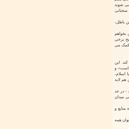
می شوند
 سخنانی
ن باطل،
 بخواهم
بح برخی
 کمک می
ند. این
 است» و
 اسلام،
 هم لایه
- در حد
ی میدان
منابع و
وان همه