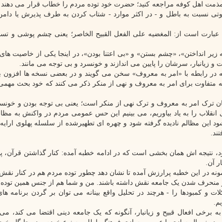
ر مذمت اهل کوفه مراجعه کنید؛ حضرت خود توده مردم را خطاب قرار می دهند و 
ی نسبت به باطل و - در اکثر موارد - شتاب کردن به طرف پذیرش یا دامن
عبارت است از: المغضیه علی الفعل القبیح الخاصر؛ یعنی چشم پوشی و تس
ر انداختن»، «چشم بستن» و «بی اعتنا بودن»، در اینجا یکی از خاصیت های 
زیانبار، سرشان را پایین می اندازند و خونسرد و بی توجه می مانند.
ه در رابطه با «امر به معروف» سخن می گویند و در بعضی نسخه ها افزون بر
نکر» هم یاد می کنند. جالب اینجاست که ۲ فلسفه متفاوت برای امر به معروف و نهی از منکر ذکر می کنند که خود بحث
ان ترک امر به معروف و ترک نهی از منکر است؛ یعنی بی توجه بودن و خونسر
نقلاب را به یاد بیاوریم، می بینیم این حس عمومی مردم در واکنش به مظال
ود این مظالم نادیده گرفته شود و چهره ای تطهیرشده از سلسله پهلوی ارایه 
ند.
ود، نتیجه اش همان بخشی است که در ادامه خطبه آمده: کنار گذاشتن قرآن،
ر آن.
۲ مورد - همان گونه که عرض شد - فقط به عنوان ۲ نمونه در این خطبه پرارزش آمده تا نشان دهد چطور توده مردم هم در کن
منحرف شدن یک جامعه نقش داشته باشند. من و شما هم از جنس همین توده 
و کمبودها را - هرچند در تحلیل واقع بینانه می توان بر گردن برنامه ها
م.
ه برخی افعال قبیح و زیانبار، آنگونه که یک جامعه دینی اقتضا می کند، می 