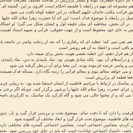
ه ای دایره المعارف گونه و بسیار پرارزش در مباحث مختلف معرفت شناخت
 مجموعه ای مهم در رابطه با فلسفه احکام است. افزون بر این، گنجینه ای گرا
بق قرائت مکتب خاندان علیهم السلام- در این خطبه کوتاه یافت می شود.
صیل در رابطه با موضوع فدک است؛ این که آیا حضرت زهرا سلام الله علیها به
ه. در آن بخش، مخاطبه ای میان خلیفه اول و ایشان شکل می گیرد؛ او اشکا
ش به جای خود محفوظ است و از جهت حقوقی، قرآنی و شیوه استناد اهمیت 
م نفی نمی کند؛ خطبه ای که رفتاری را که بعد از رحلت پیامبر در جامعه پای
 باقی است و اعتقاد به آن هم روشن است.
کنار هم قرار دهیم، این خطبه نقشی هویت بخش برای شیعه دارد.
آمدهای آن نبود، بلکه نمادی هویتی بود: نماد پایبندی به دین، نماد پایبندی 
ی و پیامبر عرضه فرموده بودند. این معنا برای آن درنظر گرفته می شود.
و می خواهد معالم نبوی و معالم قرآنی را زنده نگاه دارد، مساله فدک همیشه
اقعا قطعه ای پرارزش است.
ی مناسک در ارتباط با مراسم فاطمیه از ایشان استفتا شده بود، به زیبایی فرمو
عزای حضرت زهرا سلام الله علیها را پرشور برگزار کنید، چونکه اگر برخی م
می کند و از محتوا خالی می شود و گاه کارکرد یک مناسک، به کارکردی ناصحی
 ظرفیت را دارد که با دقت تمام، موضوع بحث و بررسی قرار گیرد و باز، بدون
دهه های فاطمیه، موضوع بحث قرار گیرد و ابعاد مختلف آن گشوده شود.
ض کردم، مضامین اجتماعی است. مضامین اجتماعی گستره های مختلفی دارد
 می باشد، «امتداد اجتماعی عبادات» است که باید در جای خود بررسی شود. بخ