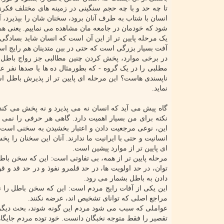
تا چه حد و با چه حجم سنگینی در زمینه های مختلف فکری
انسان با شتاب به طرف آنان برود، سخنان شان را بپذیرد، آ
شود که خودمان در جامعه مان مشاهده می نماییم. یعنی هما
یک مرحله پایین تر از این آن است که انسان شاید بسادگی 
آفت بسیار بزرگی است که حتی در بین متدینان هم رایج ا
در برخی موارد، پخش کردن چنین مطالبی جز رواج باطل و 
مطلبی را در یک گروه - که بطورمثال ده ها یا صدها نفر 
ناپسندی هاست؟ این مرحله ای پایین تر از پذیرش باطل ا
نماید.
گاه پیش می آید که انسان نه می پذیرد و نه پخش می کند
نکته برای من بسیار اهمیت دارد. گاهی هر حرفی را نمی
این، نوعی مرجعیت دادن و اعتبار بخشیدن به سخنی است ک
انسانیت و حتی با ایرانیت ما ندارند. آنان این سخنان را پ
ای پایین تر از موارد پیشین است.
مرحله پایین تر از همه، بی تفاوتی است: این که سخن باط
توان، در حد اولویت ها، در حد قلمرو نفوذ و در حد قد و 
دادن به باطل بشمار می رود.
این یکی از آفات رایج مردم است: این که سخن باطل را نق
مراجع اصلی که توانای تشخیص اند، عرضه نکنند.
عواملی که سبب می شود مردم این گونه شوند، بحث دیگری
تقصیر را فقط متوجه نخبگان دانست. خود توده مردم جایگاه