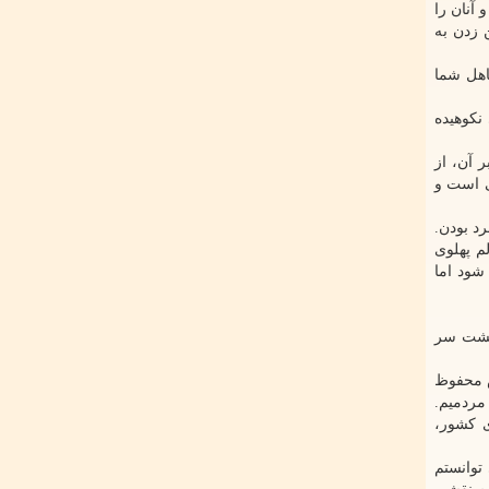
آنان را
 زدن به
اهل شما
نکوهیده
 آن، از
 مهمی است و
د بودن.
م پهلوی
شود اما
 پشت سر
ار نقش محفوظ
مردمیم.
ی کشور،
توانستم