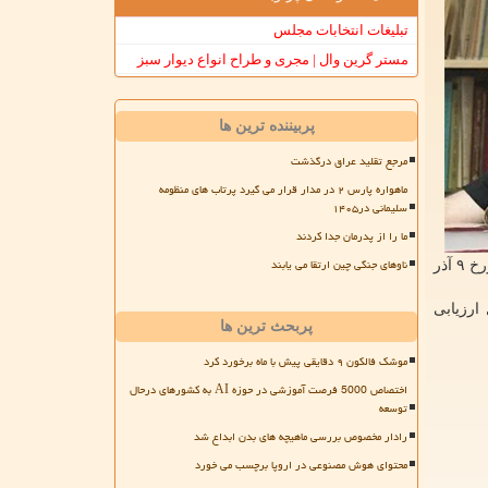
تبلیغات انتخابات مجلس
مستر گرین وال | مجری و طراح انواع دیوار سبز
پربیننده ترین ها
مرجع تقلید عراق درگذشت
ماهواره پارس ۲ در مدار قرار می گیرد پرتاب های منظومه
سلیمانی در۱۴۰۵
ما را از پدرمان جدا کردند
ناوهای جنگی چین ارتقا می یابند
همین طور روابط عمومی بیمارستان کسری آخرین وضعیت رضا امیرخانی را شرح داده و نوشته است: «آقای رضا امیرخانی که دیشب مورخ ۹ آذر
ارزیابی
پربحث ترین ها
موشک فالکون ۹ دقایقی پیش با ماه برخورد کرد
اختصاص 5000 فرصت آموزشی در حوزه AI به کشورهای درحال
توسعه
رادار مخصوص بررسی ماهیچه های بدن ابداع شد
محتوای هوش مصنوعی در اروپا برچسب می خورد