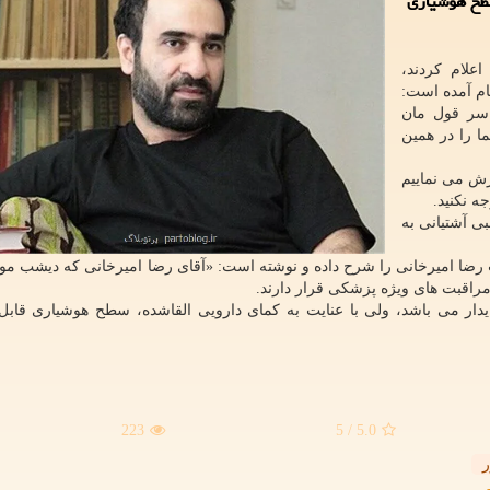
 سطح هوشیاری
اعلام کردند،
یام آمده است:
 سر قول مان
ا را در همین
ش می نماییم
ه نکنید.
ی آشتیانی به
راقبت های ویژه پزشکی قرار دارند.
یدار می باشد، ولی با عنایت به کمای دارویی القاشده، سطح هوشیاری قابل 
223
/ 5
5.0