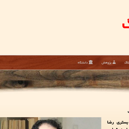
گ
لاگ
پژوهش
دانشگاه
 بستری رضا