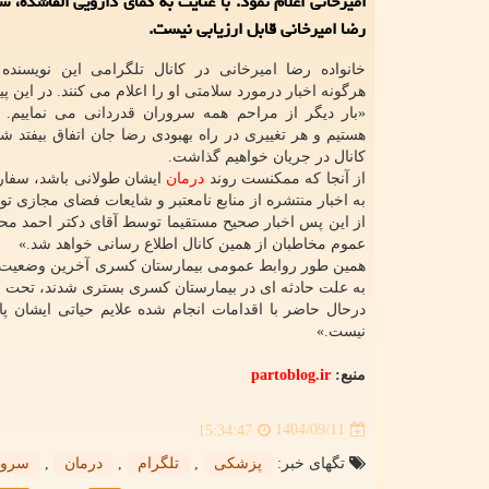
امیرخانی اعلام نمود: با عنایت به کمای دارویی القاشده،
رضا امیرخانی قابل ارزیابی نیست.
خانواده رضا امیرخانی در کانال تلگرامی این نویسنده 
هرگونه اخبار درمورد سلامتی او را اعلام می کنند. در این پ
«بار دیگر از مراحم همه سروران قدردانی می نماییم.
هستیم و هر تغییری در راه بهبودی رضا جان اتفاق بیفتد شم
کانال در جریان خواهیم گذاشت.
از آنجا که ممکنست روند
درمان
ایشان طولانی باشد، سفار
به اخبار منتشره از منابع نامعتبر و شایعات فضای مجازی توج
از این پس اخبار صحیح مستقیما توسط آقای دکتر احمد محب
عموم مخاطبان از همین کانال اطلاع رسانی خواهد شد.»
به علت حادثه ای در بیمارستان کسری بستری شدند، تحت م
درحال حاضر با اقدامات انجام شده علایم حیاتی ایشان پا
نیست.»
منبع:
partoblog.ir
1404/09/11
15:34:47
تگهای خبر:
پزشكی
,
تلگرام
,
درمان
,
سرور