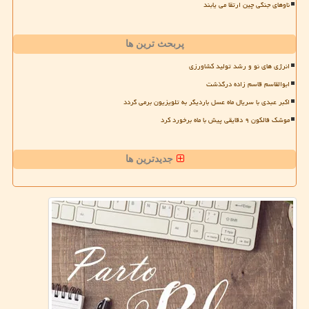
ناوهای جنگی چین ارتقا می یابند
پربحث ترین ها
انرژی های نو و رشد تولید کشاورزی
ابوالقاسم قاسم زاده درگذشت
اکبر عبدی با سریال ماه عسل باردیگر به تلویزیون برمی گردد
موشک فالکون ۹ دقایقی پیش با ماه برخورد کرد
جدیدترین ها