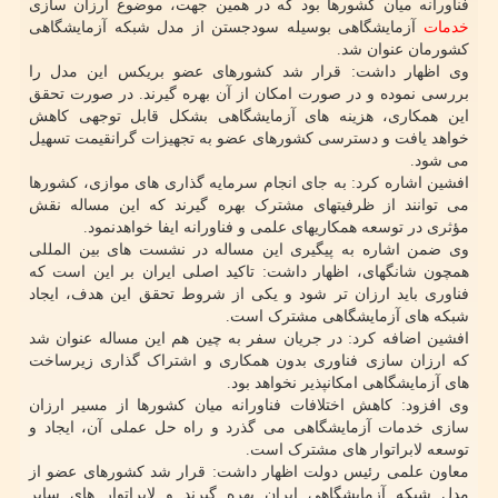
فناورانه میان کشورها بود که در همین جهت، موضوع ارزان سازی
خدمات
آزمایشگاهی بوسیله سودجستن از مدل شبکه آزمایشگاهی
کشورمان عنوان شد.
وی اظهار داشت: قرار شد کشورهای عضو بریکس این مدل را
بررسی نموده و در صورت امکان از آن بهره گیرند. در صورت تحقق
این همکاری، هزینه های آزمایشگاهی بشکل قابل توجهی کاهش
خواهد یافت و دسترسی کشورهای عضو به تجهیزات گرانقیمت تسهیل
می شود.
افشین اشاره کرد: به جای انجام سرمایه گذاری های موازی، کشورها
می توانند از ظرفیتهای مشترک بهره گیرند که این مساله نقش
مؤثری در توسعه همکاریهای علمی و فناورانه ایفا خواهدنمود.
وی ضمن اشاره به پیگیری این مساله در نشست های بین المللی
همچون شانگهای، اظهار داشت: تاکید اصلی ایران بر این است که
فناوری باید ارزان تر شود و یکی از شروط تحقق این هدف، ایجاد
شبکه های آزمایشگاهی مشترک است.
افشین اضافه کرد: در جریان سفر به چین هم این مساله عنوان شد
که ارزان سازی فناوری بدون همکاری و اشتراک گذاری زیرساخت
های آزمایشگاهی امکانپذیر نخواهد بود.
وی افزود: کاهش اختلافات فناورانه میان کشورها از مسیر ارزان
سازی خدمات آزمایشگاهی می گذرد و راه حل عملی آن، ایجاد و
توسعه لابراتوار های مشترک است.
معاون علمی رئیس دولت اظهار داشت: قرار شد کشورهای عضو از
مدل شبکه آزمایشگاهی ایران بهره گیرند و لابراتوار های سایر