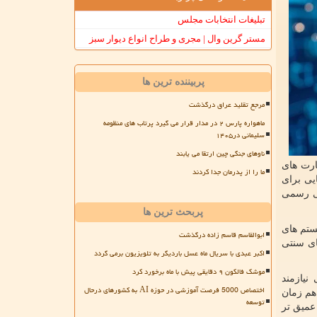
تبلیغات انتخابات مجلس
مستر گرین وال | مجری و طراح انواع دیوار سبز
پربیننده ترین ها
مرجع تقلید عراق درگذشت
ماهواره پارس ۲ در مدار قرار می گیرد پرتاب های منظومه
سلیمانی در۱۴۰۵
ناوهای جنگی چین ارتقا می یابند
ارت های
ما را از پدرمان جدا کردند
هادهای مذکور خواسته ظرف ۱۸۰ روز پیشنهادهایی برای
رسانی رسمی
پربحث ترین ها
ستم های
ابوالقاسم قاسم زاده درگذشت
ای سنتی
اکبر عبدی با سریال ماه عسل باردیگر به تلویزیون برمی گردد
موشک فالکون ۹ دقایقی پیش با ماه برخورد کرد
نیازمند
اختصاص 5000 فرصت آموزشی در حوزه AI به کشورهای درحال
هم زمان
توسعه
عمیق تر