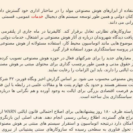
تفاده از ابزارهای هوش مصنوعی مولد را در ساختار اداری خود گسترش دا
کنان دولتی و همین طور توسعه سیستم های دیجیتال
خدمات
عمومی، قسمتی از
انی می دانند.
ازوکارهای نظارتی تعادل برقرار کند. کالیفرنیا در ماه جاری از پلتفرمی ب
مانه با هدف دریافت دیدگاه شهروندان درباره ی آثار هوش مصنوعی بر اشتغال، خدمات دولتی
موضوع هایی مانند اتوماسیون محیط کار، استفاده مسئولانه از هوش مصنوعی 
ا در پروسه سیاستگذاری مورد استفاده قرار گیرد.
از معیارهای جدید را برای شرکتهای فعال در حوزه هوش مصنوعی تصویب کرده ب
از حقوق مدنی و همین طور برچسب گذاری برای محتوای مبتنی بر هوش مص
تی را دارند، باید این الزامات را رعایت نمایند.
 مستقر هستند و حدود یک چهارم پتنت ها و مقالات علمی در رابطه با این فنا
م فرصت اقتصادی بزرگی برای ایالت به وجود آورده و هم نگرانی ها درباره 
لی سیاستگذاری بدل ساخته است.
به اجمال، دولت کالیفرنیا همچنی
خراج های گسترده، اطلاع رسانی رسمی انجام دهند. هدف اصلی این بازنگری
مکان دارد درنتیجه اتوماسیون و استقرار سیستم های مبتنی بر هوش مصن
ت تحول فناوری به سطحی رسیده که سازوکارهای سنتی پشتیبانی از نیروی ک