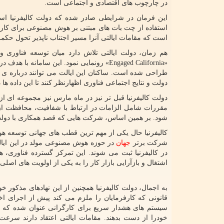
در چارچوب های اقتصادی و اجتماعی است.
این فرمان در شرایطی صادر شده که دولت کالیفرنیا اس
استفاده از چت بات های مبتنی بر هوش مصنوعی برای کار
است که مقامات ایالتی آنرا مسیر اجتناب ناپذیر تحول حکمر
هم زمان، دولت ایالتی تلاش دارد میان توسعه فناوری و س
«Engaged California» رونمایی نمود. این سا
طراحی شده است. ساکنان این ایالت می توانند درباره ی 
دولت و نتایج اجتماعی فناوری اظهارنظر کنند تا این داده ه
دولت کالیفرنیا قبل تر نیز در ماه مارس نیز مجموعه ای 
مقررات شامل الزامات در ارتباط با شفافیت، محافظت 
شود. بر همین اساس، شرکت هایی که قصد همکاری با دولت ایال
شرکت برتر
جهان
در حوزه هوش مصنوعی مولد در این ایالت
در کالیفرنیا ثبت می شوند. این تمرکز گسترده فناوری، ه
اشتغال و بازآرایی بازار کار را به یکی از اولویت های اص
قانونی که کارفرمایان را ملزم می کند پیش از اجرای ا
سیستم های هشدار سریع برای کارگرانی عنوان شده که ا
خودرا از دست بدهند. مقامات ایالتی اعتقاد دارند سرع