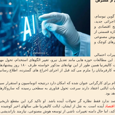
ی از گسترش
ش پرتوبلاگ به نقل از وبگاه خبری State Scoop، گوین نیوسام،
اجرائی جدید،
ج اقتصادی و
ازه قسمتی از
ی هوش مصنوعی
رهای کوچک و
یرات احتمالی
این مطالعات حوزه هایی مانند تعدیل نیرو، تغییر الگوهای استخدام، تحول مه
شغلی و ایجاد شکاف های مهارتی را در بر می گیرد. دولت کالیفرنیا همین طور از این ن
«WARN» ارایه دهند؛ قانونی که کارفرمایان را ملزم می کند قبل از اجرای اخراج های گسترده، اطلاع 
 برای کارگرانی عنوان شده که امکان دارد درنتیجه اتوماسیون و استقرار سی
ت ایالتی اعتقاد دارند سرعت تحول فناوری به سطحی رسیده که سازوکاره
د بود.
د ندارد فقط نظاره گر تحولات آینده باشد. او تاکید کرد این مقطع تاریخی 
اقتصاد
آینده است. به نقل از ایشان، ایالت کالیفرنیا طی سالهای اخیر کوشیده 
کند، اما حال دامنه تغییرات ناشی از توسعه هوش مصنوعی، نیازمند بازاندیشی 