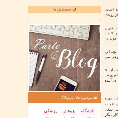
ده است.
جدیدترین ها
 روندی
ا عنوان
 و اقتصاد
مولد در
ود. این
نوعی می
کالیفرنیا حال یکی از مهم ترین قطب های جهانی توسعه هوش مصنوعی محسوب می شود. بر اساس گزارش اخیز وبگاه فوربز، ۳۲ شرکت از ۵۰
وری نیز
ی آینده
موضوع های پرتوبلاگ
ن از این نهادهای مذکور خواسته ظرف ۱۸۰ روز پیشنهادهایی برای اصلاح احتمالی قانون ایالتی WARN ارائه دهند؛
، تقویت
وعی شغل
دانشگاه
پژوهش
پزشكی
ار دیگر