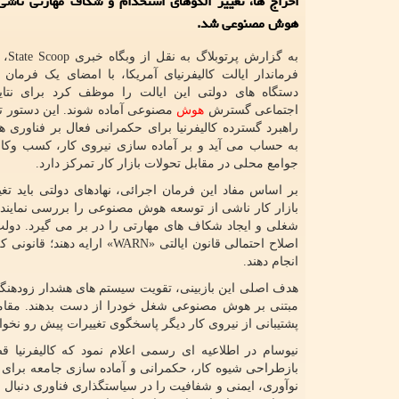
اخراج ها، تغییر الگوهای استخدام و شکاف مهارتی ناش
هوش مصنوعی شد.
به گزار
فرماندار ایالت کالیفرنیای آمریکا، با امضای یک فرمان 
دستگاه های دولتی این ایالت را موظف کرد برای نتای
اجتماعی گسترش
هوش
مصنوعی آماده شوند. این دستور ت
راهبرد گسترده کالیفرنیا برای حکمرانی فعال بر فناور
به حساب می آید و بر آماده سازی نیروی کار، کسب وکا
جوامع محلی در مقابل تحولات بازار کار تمرکز دارد.
بر اساس مفاد این فرمان اجرائی، نهادهای دولتی باید تغی
بازار کار ناشی از توسعه هوش مصنوعی را بررسی نمایند. 
اصلاح احتمالی قانون ایالتی 
انجام دهند.
هدف اصلی این بازبینی، تقویت سیستم های هشدار زودهنگام
مبتنی بر هوش مصنوعی شغل خودرا از دست بدهند. مقاما
پشتیبانی از نیروی کار دیگر پاسخگوی تغییرات پیش رو نخواه
نیوسام در اطلاعیه ای رسمی اعلام نمود که کالیفرنیا قص
بازطراحی شیوه کار، حکمرانی و آماده سازی جامعه برای
نوآوری، ایمنی و شفافیت را در سیاستگذاری فناوری دنبال 