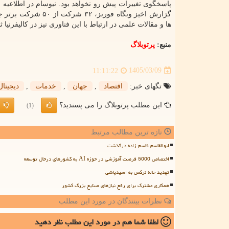
پاسخگوی تغییرات پیش رو نخواهد بود. نیوسام در اطلاعیه 
گزارش اخیز وبگاه ف
ها و مقالات علمی در ارتباط با این فناوری نیز در کالیفرنیا
منبع:
پرتوبلاگ
1405/03/09
11:11:22
تگهای خبر:
اقتصاد
,
جهان
,
خدمات
,
دیجیتال
این مطلب پرتوبلاگ را می پسندید؟
(1)
تازه ترین مطالب مرتبط
ابوالقاسم قاسم زاده درگذشت
اختصاص 5000 فرصت آموزشی در حوزه AI به کشورهای درحال توسعه
تهدید خاله نرگس به اسیدپاشی
همکاری مشترک برای رفع نیازهای صنایع بزرگ کشور
نظرات بینندگان در مورد این مطلب
لطفا شما هم
در مورد این مطلب
نظر دهید