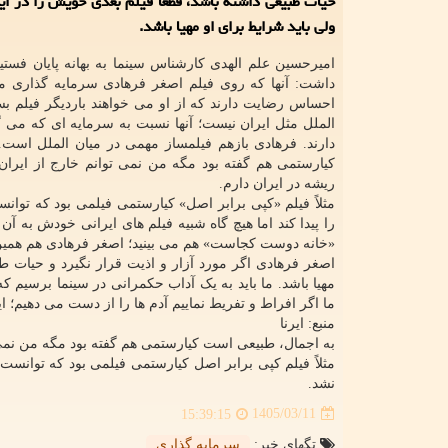
حیات طبیعی داشته باشد، قطعا فیلم بعدی خویش را در ای
ولی باید شرایط برای او مهیا باشد.
امیرحسین علم الهدی کارشناس سینما به بهانه پایان فستی
داشت: آنها که روی فیلم اصغر فرهادی سرمایه گذاری می
احساس رضایت دارند که از او می خواهند باردیگر فیلم بساز
الملل مثل ایران نیست؛ آنها نسبت به سرمایه ای که می گذ
دارند. فرهادی بازهم فیلمساز مهمی در میان الملل است
کیارستمی هم گفته بود مگه من نمی توانم خارج از ایران
ریشه در ایران دارم.
مثلاً فیلم «کپی برابر اصل» کیارستمی فیلمی بود که توا
را پیدا کند اما هیچ گاه شبیه فیلم های ایرانی خودش به آ
«خانه دوست کجاست» هم می بینید؛ اصغر فرهادی هم همین ا
اصغر فرهادی اگر مورد آزار و اذیت قرار نگیرد و حیات ط
مهیا باشد. ما باید به یک آداب حکمرانی در سینما برسیم که
ما اگر افراط و تفریط نماییم آدم ها را از دست می دهیم؛ 
منبع: ایرنا
به اجمال، طبیعی است کیارستمی هم گفته بود مگه من نمی ت
مثلاً فیلم کپی برابر اصل کیارستمی فیلمی بود که توانست 
نشد.
1405/03/11
15:39:15
تگهای خبر:
سرمایه گذاری