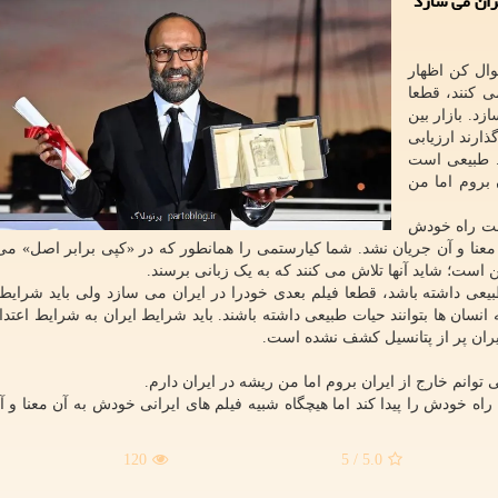
ران می سازد
وال کن اظهار
 کنند، قطعا
د. بازار بین
ارند ارزیابی
. طبیعی است
 بروم اما من
نست راه خودش
ن معنا و آن جریان نشد. شما کیارستمی را همانطور که در «کپی برابر اصل» می 
ست؛ شاید آنها تلاش می کنند که به یک زبانی برسند.
بیعی داشته باشد، قطعا فیلم بعدی خودرا در ایران می سازد ولی باید شرایط 
 انسان ها بتوانند حیات طبیعی داشته باشند. باید شرایط ایران به شرایط اعتد
ایران پر از پتانسیل کشف نشده است.
وانم خارج از ایران بروم اما من ریشه در ایران دارم.
راه خودش را پیدا کند اما هیچگاه شبیه فیلم های ایرانی خودش به آن معنا و آ
120
/ 5
5.0