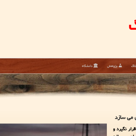
گ
لاگ
پژوهش
دانشگاه
 می سازد
رار نگیرد و