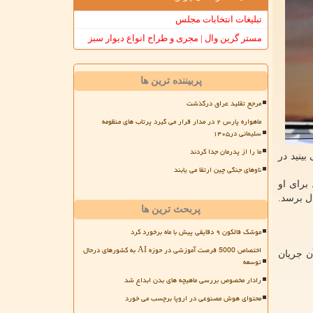
تبلیغات انتخابات مجلس
مستر گرین وال | مجری و طراح انواع دیوار سبز
پربیننده ترین ها
مرجع تقلید عراق درگذشت
ماهواره پارس ۲ در مدار قرار می گیرد پرتاب های منظومه
سلیمانی در۱۴۰۵
ما را از پدرمان جدا کردند
بینید در
ناوهای جنگی چین ارتقا می یابند
برای او
ال برسد.
پربحث ترین ها
موشک فالکون ۹ دقایقی پیش با ماه برخورد کرد
اختصاص 5000 فرصت آموزشی در حوزه AI به کشورهای درحال
ن جریان
توسعه
رادار مخصوص بررسی ماهیچه های بدن ابداع شد
محتوای هوش مصنوعی در اروپا برچسب می خورد