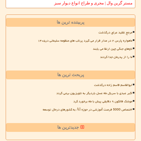
مستر گرین وال | مجری و طراح انواع دیوار سبز
پربیننده ترین ها
مرجع تقلید عراق درگذشت
ماهواره پارس ۲ در مدار قرار می گیرد پرتاب های منظومه سلیمانی در۱۴۰۵
ناوهای جنگی چین ارتقا می یابند
ما را از پدرمان جدا کردند
پربحث ترین ها
ابوالقاسم قاسم زاده درگذشت
اکبر عبدی با سریال ماه عسل باردیگر به تلویزیون برمی گردد
موشک فالکون ۹ دقایقی پیش با ماه برخورد کرد
اختصاص 5000 فرصت آموزشی در حوزه AI به کشورهای درحال توسعه
جدیدترین ها