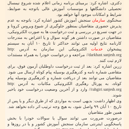
دکتری، اشاره کرد: برمبنای برنامه زمانی اعلام شده شروع نیمسال
تحصیلی دانشگاهها و موسسات آموزش عالی باتوجه به ضوابط،
شرایط و امکانات موجود آنها خواهد بود.
سخنگوی
سازمان
سنجش آموزش کشور اشاره کرد: باتوجه به عدم
پذیرش حضوری متقاضیان بمنظور جلوگیری از شیوع ویروس کرونا و
در جهت تسریع در بررسی و ثبت درخواست ها به صورت الکترونیکی،
متقاضیان در صورت داشتن هر گونه سوال و یا اعتراض به مندرجات
کارنامه نتایج اولیه می توانند حداکثر تا تاریخ ۱۰ آبان به سیستم
پیشخوان
خدمات
الکترونیکی این سازمان به آدرس http:
//darkhast.sanjesh.org مراجعه و درخواست خودرا به همراه مستندات
لازم ثبت کنند.
زرین اشاره کرد: بعد از ثبت درخواست داوطلبان آزمون فوق، برای
متقاضی شماره نامه و کدرهگیری بوسیله پیام کوتاه ارسال می شود.
متقاضیان می توانند بعد از دریافت شماره و کدرهگیری بوسیله پیام
کوتاه، به پورتال رهگیری الکترونیکی مکاتبات به آدرس http:
//rahgiri.sanjesh.org وارد و از آخرین وضعیت درخواست خود باخبر
شوند.
وی اظهار داشت: بدیهی است به مواردی که از طرق دیگر و یا پس از
تاریخ ۱۰ آبان ۹۹ واصل شود، به هیچ وجه ترتیب اثر داده نخواهد شد.
همین طور متقاضیان
درصورت ضرورت می توانند سوال یا سوالات خودرا با بخش
پاسخگویی اینترنتی سازمان سنجش آموزش کشور و یا در روزها و