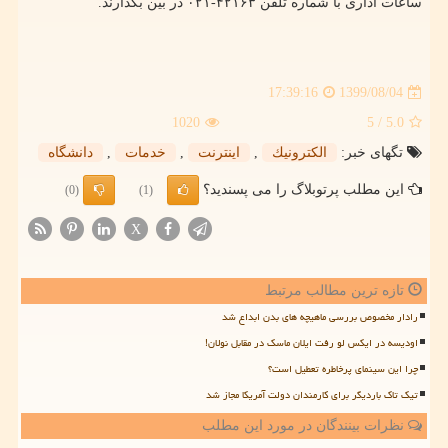
ساعات اداری با شماره تلفن ۴۲۱۶۳-۰۲۱ در بین بگذارند.
1399/08/04
17:39:16
1020
/ 5
5.0
تگهای خبر:
الكترونیك
,
اینترنت
,
خدمات
,
دانشگاه
این مطلب پرتوبلاگ را می پسندید؟
(0)
(1)
X
تازه ترین مطالب مرتبط
رادار مخصوص بررسی ماهیچه های بدن ابداع شد
اودیسه در ایکس لو رفت ایلان ماسک در مقابل نولان!
چرا این سینمای پرخاطره تعطیل است؟
تیک تاک باردیگر برای کارمندان دولت آمریکا مجاز شد
نظرات بینندگان در مورد این مطلب