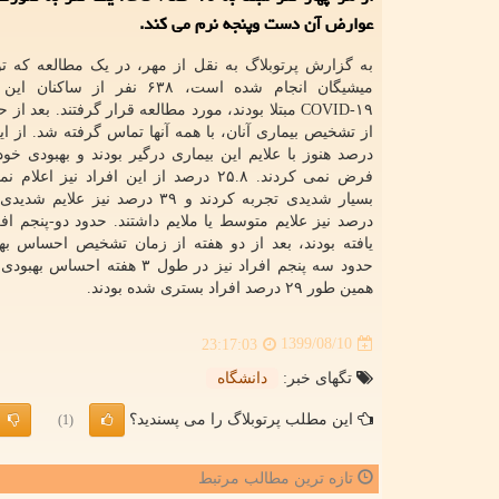
عوارض آن دست وپنجه نرم می كند.
به گزارش پرتوبلاگ به نقل از مهر، در یک مطالعه که
میشیگان انجام شده است، ۶۳۸ نفر از س
درصد هنوز با علایم این بیماری درگیر بودند و بهبودی خو
فرض نمی کردند. ۲۵.۸ درصد از این افراد نیز اعل
درصد نیز علایم متوسط یا ملایم داشتند. حدود دو-پنجم افر
یافته بودند، بعد از دو هفته از زمان تشخیص احساس به
حدود سه پنجم افراد نیز در طول ۳ هفته ا
همین طور ۲۹ درصد افراد بستری شده بودند.
1399/08/10
23:17:03
تگهای خبر:
دانشگاه
این مطلب پرتوبلاگ را می پسندید؟
(1)
تازه ترین مطالب مرتبط