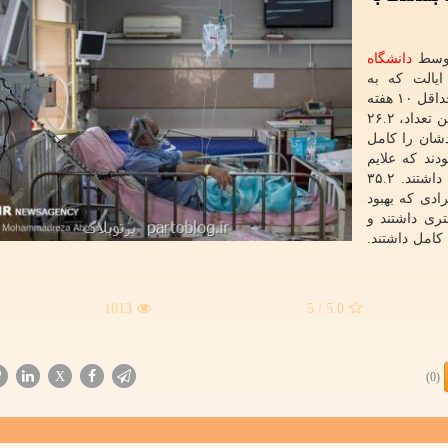
 توسط
دانشگاه
اکنان این ایالت که به
COVID-۱۹ مبتلا بودند، مورد مطالعه قرار گرفتند. بعد از حداقل ۱۰ هفته
از تشخیص بیماری آنان، با همه آنها تماس گرفته شد. از این تعداد، ۲۶.۲
دشان را کامل
ام نمودند که علایم
بسیار شدیدی تجربه کردند و ۳۹ درصد نیز علایم شدیدی داشتند. ۳۵.۲
ادی که بهبود
تری داشتند و
حساس بهبودی کامل داشتند.
1013
/ 5
5.0
X
(0)