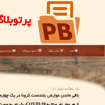
پرتوبلا
خانه
ساخت بلاگ
آرشیو پرتوبلاگ
درباره پرتوب
یك مطالعه نشان داد؛
باقی ماندن عوارض بلندمدت كرونا در یك چهارم 
از هر چهار نفر مبتلا به COVID-19، ی