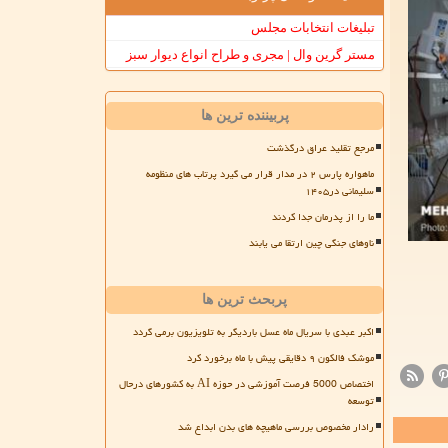
تبلیغات انتخابات مجلس
مستر گرین وال | مجری و طراح انواع دیوار سبز
پربیننده ترین ها
مرجع تقلید عراق درگذشت
ماهواره پارس ۲ در مدار قرار می گیرد پرتاب های منظومه
سلیمانی در۱۴۰۵
ما را از پدرمان جدا کردند
ناوهای جنگی چین ارتقا می یابند
پربحث ترین ها
اکبر عبدی با سریال ماه عسل باردیگر به تلویزیون برمی گردد
موشک فالکون ۹ دقایقی پیش با ماه برخورد کرد
اختصاص 5000 فرصت آموزشی در حوزه AI به کشورهای درحال
توسعه
رادار مخصوص بررسی ماهیچه های بدن ابداع شد