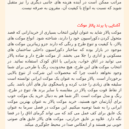
مراتب ممکن است در آینده هزینه های جانبی دیگری را نیز متقبل
شوید که نسبت به انواع با کیفیت آن، مقرون به صرفه نیست.
آشنایی با برند پالاز موکت
موکت پالاز
شاید به عنوان اولین انتخاب بسیاری از خریدارانی که قصد
متحول کردن دکوراسیون خود را دارند، شناخته شود. انواع موکت های
پالاز، با کیفیت و تنوع طرح و رنگی که دارند جزو زیباترین موکت های
موجود در بازار بوده که ساختار دکوراسیون داخلی ساختمان های
مسکونی و اداری را جلا می بخشد. از موکت طرح دار و ساده پالاز
می توانید در اتاق خواب، پذیرایی یا اتاق کودک استفاده نمائید. در
انتخاب موکت های این طرح، هیچ محدودیت رنگ یا طرحی برای شما
وجود نخواهد داشت چرا که محصولات این شرکت از تنوع بالایی
برخوردار است. پالاز موکت به عنوان یک موکت ایرانی توانسته است
سلیقه های زیادی را جذب کرده و پاسخگوی نیاز های آنان باشد
.
یکی
از نقاط قوت موکت پالاز در مقایسه با سایر برند ها، تنوع در طرح،
رنگ و مدل موکت است
.
اگر شما هم به دنبال خرید یک موکت خوب
برای آپارتمان خود هستید، خرید موکت پالاز به عنوان بهترین موکت
ایرانی را به شما توصیه می­کنیم.
این موکت در فصل سرما به عنوان
یک عایق برای کف عمل می کند که می تواند گرمای اتاق را در فضا
نگه دارد. علاوه بر عایق حرارتی، موکت های پالاز عایق های صوتی
خوبی نیز هستند و از انعکاس صدا در محیط جلوگیری می­کند.