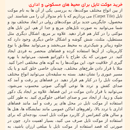
خرید موکت تایل برای محیط های مسکونی و اداری
از بین انواع مختلف موکت‌ها، به بررسی یکی از آن ها به نام موکت
تایل
(Carpet Tile)
می پردازیم که با نام مدولار آن را می شناسند. این
محصول، جایگزینی جدید برای موکت‌های رولی در ابعاد مختلف بود و
شما می‌توانید به صورت تایل‌های مربع و جدا از هم، این تایل های
موکتی را در کنار هم قرار دهید. علاوه بر مربع، اشکال دیگری مثل
مستطیل، مثلث، شش گوشه و اشکال خاص دیگری وجود دارد که
جلوه زیباتر و شیک‌تری به محیط می‌بخشد و می‌توانید مطابق با نوع
کاربریتان، از آن‌ها استفاده کرده و فضاهای منحصر به فردی ایجاد
کنید. در صورتی که یک طراح یا دکوراتیو هستید، می‌توانید با بهره
گیری از خلاقیت خود، این موکت‌ها را به گونه های مختلفی اجرا کنید.
مثلا با قرار دادن طرح‌های مختلف، چیدمان خاصی خلق کنید و یا یک
مسیر عبوری را نشان دهید. بسته به سلیقه‌تان می‌توانید انواع مختلف
موکت تایل را در کنار هم قرار دهید. در فضاهای پر رفت و آمد که
صدای کفش و تردد ها نوعی آلودگی صوتی محسوب می‌شود،
می‌توانید با قرار دادن موکت در این فضاها، علاوه بر ایجاد یک دکور
شیک و زیبا، از ایجاد سر و صدای اضافی جلوگیری کنید. به طور کلی
استفاده از موکت تایل در محل های پر رفت و آمد مانند فضاهای
اداری با تردد بالا، راهروهای اماکن عمومی مانند نمایشگاه ها، هتل ها
و سالن های کنفرانس از کاربرد موکت تایل است. بودجه‌ای که برای
استفاده از موکت تایل صرف می‌ کنید، بسیار اهمیت دارد. چون در
صورتی که قصد استفاده از موکت تایل با مبلغی ارزان باشید، به