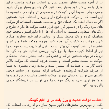
تر از آنچه هست نشان می­دهند پس در انتخاب موکت مناسب برای
منزل یا محل کار خود بسیار دقت کنید. اگر واحدی بسیار بزرگ دارید
و می خواهید محیط آن را کوچک تر و صمیمی تر جلوه دهید، توصیه ما
این است که از موکت های طرح دار و پرزدار استفاده کنید. همچنین
اگر به دنبال ایجاد یک فضای دنج و صمیمی هستید، استفاده از موکت
های تیره رنگ را در دستور کار خود قرار دهید. موکت ها دارای طرح و
رنگ های متفاوتی هستند. به آسانی آن ها را با دکوراسیون محیط خود
هماهنگ کرده و یک محیط شیک و رؤیایی برای خود بسازید. هنگام
خرید موکت به کیفیت آن توجه کنید. هرچه موکت شما متراکم و
فشرده تر باشد کیفیت آن بهتر است . قبل از خرید، پشت موکت را
نیز از لحاظ کیفیت مواد یا نوع گره بررسی نمائید، هر چه گره ها
نزدیک تر بوده همچنین تراکم و فشردگی بافت بیشتر باشد، استحکام
موکت به نسبت بیشتر است. و مسلما هرچه کیفیت یک موکت بالاتر
باشد گارانتی یا ضمانت آن بیشتر است و مدت زمان بیشتری به شما
از طرف شرکت فروشنده، خدمات ارائه می­شود. در سایت دیجی
پالیزی می توانید به دنبال بهترین موکت باشید. مناسب ترین قیمت ها
و متنوع ترین طرح و رنگ موکت را می توانید در فروشگاه دیجی
پالیزی پیدا کنید.
انتخاب موکت جدید و پرز بلند برای اتاق کودک
یکی از مهم‌ترین بخش‌های دکوراسیون منازل و ادارجات، انتخاب یک