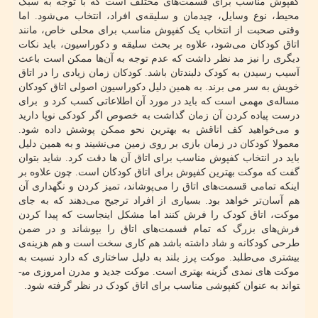
کفپوش مناسب برای قسمت‌های مختلف است که با توجه به سبک
محیط، نوع وسایل، چیدمان و سلیقه‌ی افراد، انتخاب می‌شود. اما
وقتی صحبت از انتخاب یک کفپوش مناسب برای محلی خاص، مانند
اتاق کودکان می‌شود، علاوه بر بحث سلیقه و دکوراسیون، باید نکات
دیگری را نیز مد نظر داشت که عدم توجه به آن‌ها ممکن است باعث
آسیب رسیدن به کودک دلبندتان باشد. کودکان زمان زیادی را در اتاق
خویش به سر می برند. به همین دلیل دکوراسیون اصولی اتاق کودکان
مساله‌ی مهمی است که باید در مورد آن اطلاعاتی کسب کرد و برای
درست پیاده کردن آن زمان گذاشت به خصوص اگر کودکی نوپا دارید
و می‌خواهید کف اتاقش به بهترین نحو ممکن پوشش داده شود.
معمولا کودکان در زمان بازی بر روی زمین می‌نشیند و به همین دلیل
باید در انتخاب کفپوش مناسب برای اتاق آن ها دقت کرد. شاید بتوان
گفت که موکت بهترین کفپوش برای اتاق کودکان است. چون علاوه بر
اینکه تمامی قسمت‌های اتاق را می‌پوشاند، تمیز کردن و نگهداری آن
هم آسان‌تر خواهد بود. بسیاری از افراد ترجیح می‌دهند که به جای
موکت، اتاق کودک را فرش کنند اما مشکل اینجاست که پیدا کردن
فرش‌های بزرگ که تمام قسمت‌های اتاق را بپوشاند و در ضمن
طرحی کودکانه و شاد داشته باشد هم کاری سخت است و هم هزینه‌ی
بیشتری می‌طلبد. موکت پرز بلند به دلیل ساختاری که دارد نسبت به
موکت های نمدی گزینه بهتری است. موکت جدید و مدرن امروزی می­
تواند به عنوان کفپوشی مناسب برای اتاق کودک در نظر گرفته شود.