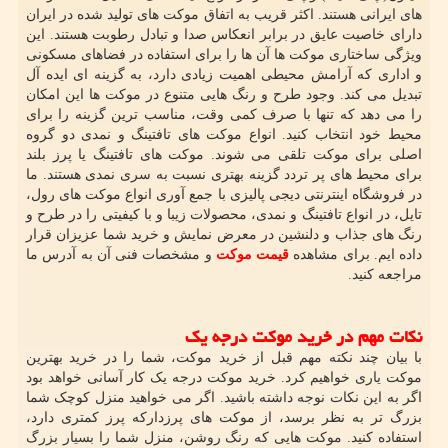
های ایرانی هستند. اکثر قریب به اتفاق موکت های تولید شده در ایران
دارای خاصیت عایق در برابر انعکاس صدا و تبادل رطوبت هستند. این
ویژگی ساختاری موکت ها آن ها را برای استفاده در فضاهای مسکونی
و اداری که آرامش محیطی اهمیت زیادی دارد، به گزینه ای ایده آل
تبدیل می کند. وجود طرح و رنگ هایی متنوع در موکت ها این امکان
را می دهد که تنها با صرف کمی وقت، مناسب ترین گزینه را برای
محیط خود انتخاب کنید. انواع موکت های تافتینگ و نمدی دو گروه
اصلی برای موکت تلقی می شوند. موکت های تافتینگ یا پرز بلند
برای محیط های پر تردد گزینه بهتری نسبت به سری نمدی هستند. ما
در فروشگاه اینترنتی دیجی پالیزی با جمع آوری انواع موکت های رول،
تایل، در انواع تافتینگ و نمدی، محصولات زیبا و با کیفیتی را در طرح و
رنگ های جذاب و دلنشین در معرض نمایش و خرید شما عزیزان قرار
داده ایم. برای مشاهده
قیمت موکت
و مشخصات فنی آن به آدرس ما
مراجعه کنید.
نکات مهم در خرید موکت درجه یک
با بیان چند نکته مهم قبل از خرید موکت، شما را در خرید بهترین
موکت یاری خواهیم کرد. خرید موکت درجه یک کار آسانی خواهد بود
اگر به این نکات نوجه داشته باشید. اگر می خواهید منزل کوچک شما
بزرگ تر به نظر برسد، از موکت های پرزدارکه پرز کمتری دارد،
استفاده کنید. موکت هایی که رنگ روشن، منزل شما را بسیار بزرگ