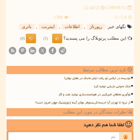
1399/09/11
22:48:53
1398
/ 5
5.0
تگهای خبر:
رپورتاژ
,
اطلاعات
,
اینترنت
,
باتری
این مطلب پرتوبلاگ را می پسندید؟
(0)
(1)
X
تازه ترین مطالب مرتبط
اودیسه در ایکس لو رفت ایلان ماسک در مقابل نولان!
نایک دمپایی بازیابی تولید کرد
نوآوری محققان امیرکبیر در هوشمندسازی تولید نفت و گاز
از تروا تا تهران آیا ادیسه کریستوفر نولان آینه ژئوپلیتیک جهان امروز است؟
نظرات بینندگان در مورد این مطلب
لطفا شما هم
نظر دهید