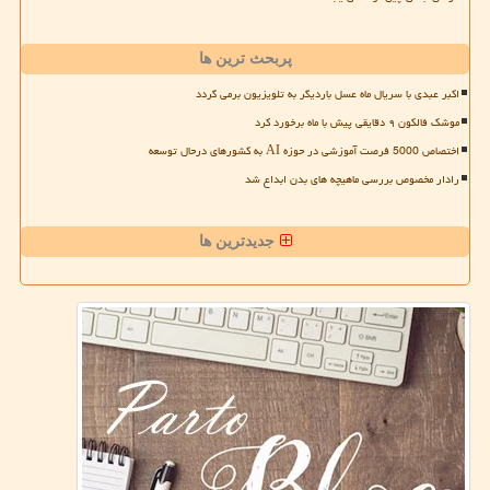
پربحث ترین ها
اکبر عبدی با سریال ماه عسل باردیگر به تلویزیون برمی گردد
موشک فالکون ۹ دقایقی پیش با ماه برخورد کرد
اختصاص 5000 فرصت آموزشی در حوزه AI به کشورهای درحال توسعه
رادار مخصوص بررسی ماهیچه های بدن ابداع شد
جدیدترین ها