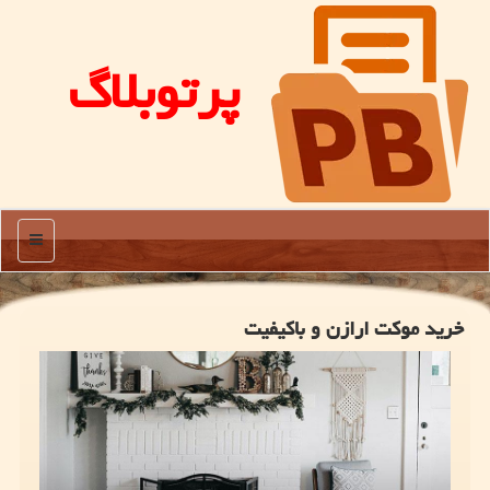
پرتوبلاگ
منو
خرید موكت ارازن و باكیفیت