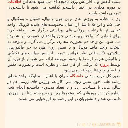
سبب کاهش و یا افزایش وزن ماهیچه ای می شود همه این
اطلاعات
در دوره مجازی در اختیار دانشجو گذاشته می شود تا دانشجویان
تمرینی داشته باشند.
وی با اشاره به ورزش های توپی چون والیبال، فوتبال و بسکتبال و
حتی شنا و این که تا قبل از اعمال محدودیت های شدید کرونائی واحد
عملی آنها با رعایت پروتکل های بهداشتی برگزار شد، اضافه کرد:
برای کسانی که واحد تربیت بدنی جزو واحدهای عمومی آنها شمرده
می شود این واحد هم بصورت مجازی برگزار می گردد و باتوجه به
انتخاب واحد مانند فوتبال و یا تنیس روی میز، به جز فاکتورهای
سلامتی، نکات فنی نظیر قوانین، تمرین افزایش مهارت های تکنیکی
و تاکتیکی هم در ارتباط با رشته مربوطه ارائه می شود و بازخورد آن
توسط
پروژه
که ترکیبی از کار عملی و نظریه است و بصورت عکس
و یا فیلم و نوشتار دریافت می شود.
مدیر کل تربیت بدنی
دانشگاه
تهران با اشاره به اینکه واحد عملی
رشته هایی چون تنیس روی میز، کاراته، ورزش های رزمی هم در
سالن هایی با مساحت زیاد و با تعداد محدودی دانشجو انجام شد،
اشاره کرد: در روزهایی که استخرها هم باز بود رشته شنا نیز آموزش
داده می شد و دانشجویان در این رشته نیز ارزشیابی می شدند.
1399/09/18
17:41:17