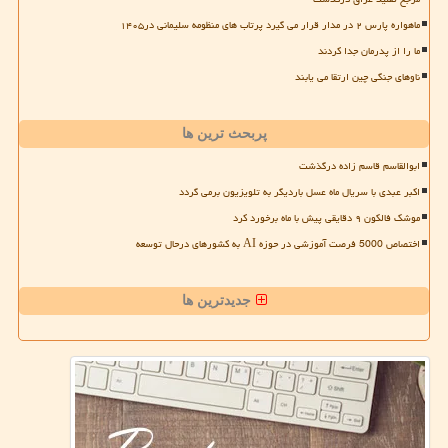
ماهواره پارس ۲ در مدار قرار می گیرد پرتاب های منظومه سلیمانی در۱۴۰۵
ما را از پدرمان جدا کردند
ناوهای جنگی چین ارتقا می یابند
پربحث ترین ها
ابوالقاسم قاسم زاده درگذشت
اکبر عبدی با سریال ماه عسل باردیگر به تلویزیون برمی گردد
موشک فالکون ۹ دقایقی پیش با ماه برخورد کرد
اختصاص 5000 فرصت آموزشی در حوزه AI به کشورهای درحال توسعه
جدیدترین ها