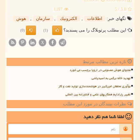
1197
/ 5
5.0
تگهای خبر:
اطلاعات
,
الكترونیك
,
سازمان
,
هوش
این مطلب پرتوبلاگ را می پسندید؟
(0)
(1)
X
تازه ترین مطالب مرتبط
محتوای هوش مصنوعی در اروپا برچسب می خورد
تهدید خاله نرگس به اسیدپاشی
نوآوری محققان امیرکبیر در هوشمندسازی تولید نفت و گاز
تغییر پارادایم همکاریهای علمی و فناورانه بین المللی
نظرات بینندگان در مورد این مطلب
لطفا شما هم
نظر دهید