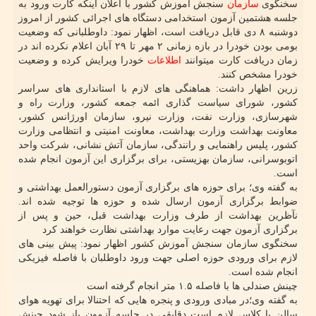
سخنگوی
سازمان
سنجش آموزش کشور با اعلان اینکه کارت ورود به
جلسه هشتمین آزمون استخدامی دستگاه های اجرائی کشور از امروز
دوشنبه ۸ دی قابل دریافت است، اظهار نمود: داوطلبانی که وضعیت
بومی بودن خودرا در بازه زمانی ۲ مهر تا ۲۹ آبان اعلام نکرده اند در
زمان دریافت کارت میتوانند
اطلاعات
خودرا ویرایش کرده و وضعیت
خودرا مشخص کنند.
زرین اظهار داشت: هماهنگی های لازم با استانداری های سراسر
کشور، شورای سیاست گذاری ائمه جمعه کشور، وزارت راه و
شهرسازی، وزارت نفت، وزارت نیرو، سازمان اورژانس کشور،
معاونت بهداشت وزارت بهداشت، معاونت امنیتی و انتظامی وزارت
کشور، پلیس راهنمایی و رانندگی، سازمان آتش نشانی، شرکت واحد
اتوبوسرانی، سازمان بهزیستی، برای برگزاری این آزمون انجام شده
است.
به گفته وی؛ برای حوزه های برگزاری آزمون دستورالعمل بهداشتی و
ضوابط برگزاری آزمون ارسال شده و حوزه ها توجیه شده اند.
نآظرین بهداشت از طرف وزارت بهداشت قبل، حین و پس از
برگزاری آزمون جهت رعایت موارد بهداشتی نظارت خواهند کرد
سخنگوی سازمان سنجش آموزش کشور اظهار نمود: پیش بینی های
لازم برای ورودی حوزه اصلی جهت ورود داوطلبان با فاصله فیزیکی
انجام شده است.
چینش صندلی ها با فاصله ۱.۵ متر انجام گرفته است
به گفته وی؛در مبادی ورودی و پنجره هایی که احتنالا برای تهویه هوای
سالن یا کلاس لازم است دقایقی در جلسه آزمون باز شود چینش