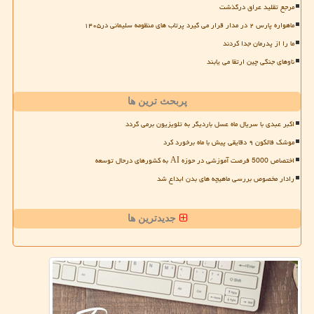
مرجع تقلید عراق درگذشت
ماهواره پارس ۲ در مدار قرار می گیرد پرتاب های منظومه سلیمانی در۱۴۰۵
ما را از پدرمان جدا کردند
ناوهای جنگی چین ارتقا می یابند
پربحث ترین ها
اکبر عبدی با سریال ماه عسل باردیگر به تلویزیون برمی گردد
موشک فالکون ۹ دقایقی پیش با ماه برخورد کرد
اختصاص 5000 فرصت آموزشی در حوزه AI به کشورهای درحال توسعه
رادار مخصوص بررسی ماهیچه های بدن ابداع شد
جدیدترین ها