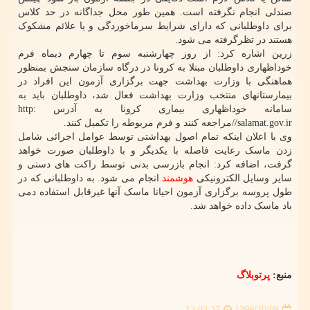
صندلی انجام نگرفته است. همین طور محل جداگانه در حد کلاس
برای داوطلبانی که دارای شرایط سرماخوردگی و یا علائم مشکوک
هستند در تظرگرفته می شود.
زرین اشاره کرد: از روز چهارشنبه سوم تا چهارم دیماه فرم
خوداظهاری داوطلبان مبتلا به کرونا در درگاه سازمان سنجش بمنظور
هماهنگی با وزارت بهداشت جهت برگزاری آزمون این افراد در
بیمارستانهای منتخب وزارت بهداشت فعال شد، داوطلبان باید به
سامانه خوداظهاری بیماری کرونا به آدرس http:
//salamat.gov.irمراجعه کنند و فرم مربوطه را تکمیل کنند.
وی با اعلان اینکه تمام اصول بهداشتی توسط عوامل اجرائی شامل
زدن ماسک رعایت فاصله با یکدیگر و با داوطلبان صورت خواهد
گرفت، اضافه کرد: انجام بازرسی بدنی توسط راکت های دستی و
سایر وسایل الکترونیکی
هوشمند
انجام می شود. به داوطلبانی که در
طول پروسه برگزاری آزمون احیانا ماسک آنها غیرقابل استفاده دمی
باد ماسک داده خواهد شد.
منبع:
پرتوبلاگ
1399/10/09
13:03:37