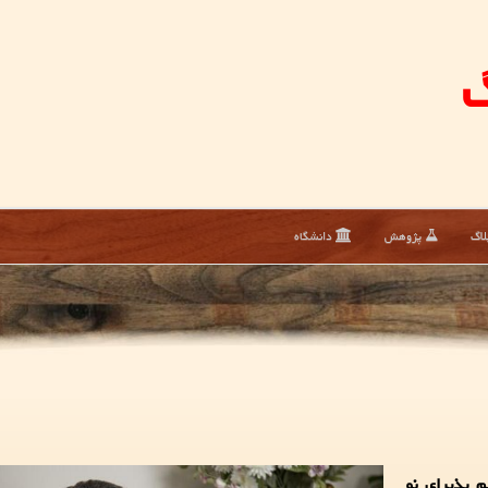
گ
لاگ
پژوهش
دانشگاه
م پذیرای نو