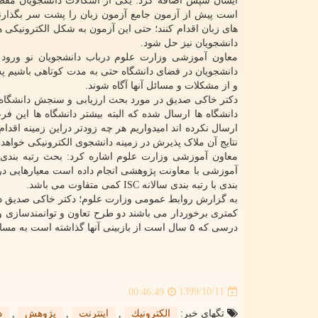
ایشان سپس اضافه کرد: یکی از اشکالات دانشجویان مقط
است پیش از آزمون جامع آزمون زبان را پشت سر بگذارند
های زبان اقدام کنند؛ حتی این آزمون به شکل الکترونیکی ه
دانشجویان نیز حل شود.
معاون آموزشی وزارت علوم درباب دانشجویان نو ورود ا
دانشجویان در فضای دانشگاه حتی به مدت کوتاهی باشیم پس 
و از مشکلات و مسائل آنها آگاه شوند.
دکتر خاکی صدیق در مورد بحث ارزیابی و سنجش دانشگاه
دانشگاه ها ارسال شده که البته بیشتر دانشگاه ها این فر
ارسال نکرده اند امیدواریم هر چه زودتر دراین زمینه اقدام 
نتایج آن ملاک پذیرش در زمینه دانشجوی الکترونیکی خواهد
معاون آموزشی وزارت علوم اشاره کرد: بحث رتبه بندی
بندی با رتبه بندی سالانه ISC کمی متفاوت می باشد.
به گزارش روابط عمومی وزارت علوم؛ دکتر خاکی صدیق در
درسی که ۵ سال است از بازبینی آنها گذاشته است به مساعدت و کمک روسای دانشگاه ها نیاز داریم.
1399/10/11
00:46:49
تگهای خبر:
الكترونیك
,
اینترنت
,
پژوهش
,
د