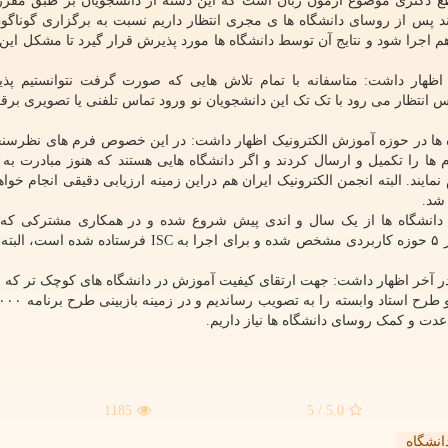
ع دکتری موضوع آزمون زبان است که این دسته از دانشجویان بر طبق مقرر
 پس از روسای دانشگاه ها ی مجری انتظار داریم نسبت به برگزاری گوناگو
م اجرا شود و نتایج آن توسط دانشگاه ها مورد پذیرش قرار گیرد تا مشکل این 
ظهار داشت: متاسفانه با تمام تلاش هایی که صورت گرفت نتوانستیم پذی
انتظار می رود با تک تک این دانشجویان نو ورود تماس تلفنی یا تصویری برقر
 ها در حوزه آموزش الکترونیک اظهار داشت: در این خصوص فرم های نظرسن
م ها را تکمیل و ارسال کردند و اگر دانشگاه هایی هستند که هنوز مبادرت به 
نمایند. البته انجمن الکترونیک ایران هم دراین زمینه ارزیابی دقیقی انجام خواه
 شد.
 دانشگاه ها از یک سال و اندی پیش شروع شده و در همکاری مشترکی که
آموزشی با معاونت پژوهشی انجام داده است معیارهایی در ۵ حوزه کاربردی مشخص شده و برای اجرا به ISC 
 آخر اظهار داشت: جهت ارتقای کیفیت آموزش در دانشگاه های کوچک تر که 
1185
/ 5
5.0
انشگاه