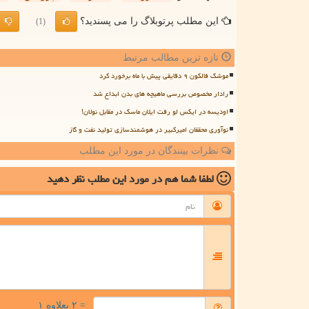
این مطلب پرتوبلاگ را می پسندید؟
(1)
تازه ترین مطالب مرتبط
موشک فالکون ۹ دقایقی پیش با ماه برخورد کرد
رادار مخصوص بررسی ماهیچه های بدن ابداع شد
اودیسه در ایکس لو رفت ایلان ماسک در مقابل نولان!
نوآوری محققان امیرکبیر در هوشمندسازی تولید نفت و گاز
نظرات بینندگان در مورد این مطلب
لطفا شما هم
در مورد این مطلب
نظر دهید
= ۲ بعلاوه ۱