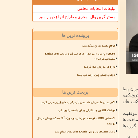
تبلیغات انتخابات مجلس
مستر گرین وال | مجری و طراح انواع دیوار سبز
پربیننده ترین ها
مرجع تقلید عراق درگذشت
ماهواره پارس ۲ در مدار قرار می گیرد پرتاب های منظومه
سلیمانی در۱۴۰۵
ما را از پدرمان جدا کردند
ناوهای جنگی چین ارتقا می یابند
ران پسا
پربحث ترین ها
رونیکی،
ی، بیان
اکبر عبدی با سریال ماه عسل باردیگر به تلویزیون برمی گردد
موشک فالکون ۹ دقایقی پیش با ماه برخورد کرد
 موفقیت
اختصاص 5000 فرصت آموزشی در حوزه AI به کشورهای درحال
ساخت ها
توسعه
 گروه ها
رادار مخصوص بررسی ماهیچه های بدن ابداع شد