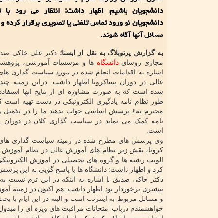
دانشجویان باشیم، اظهار داشت: انتظار می رود با
دانشجویان نو ورود تماس تلفنی یا تصویری برقرار کرده و 
مسائل آنها آگاه شوند.
به گزارش پرتوبلاگ به نقل از ایسنا؛
دکتر علی خاکی صد
مجازی روسای
دانشگاه
ها و موسسات آموزشی، پژوهشی 
اشاره به اقدامات انجام شده در مورد سیاست گذاری های
عالی در دوران پساکرونا اظهار داشت: دراین زمینه چند
شده است که به صورت مشاوره ای از نتایج انها استفاده
طور نظام نامه یادگیری الکترونیکی در دست تهیه است ک
محترم به۶ پرسش اساسی جواب بدهند ما را در تکمیل
نامه کمک می نماید در سیاست گذاری کلان در دوران پس
است.
وی پرسش های مطرح شده در زمینه سیاست گذاری های کل
کرونا، نقش زیر نظام های آموزش عالی در نظام آموزش ا
الویت رشته ها و گروه های تحصیلی در اموزش الکترونیکی
کرد و اظهار داشت: دانشگاه ها با پاسخ گویی به این پرسش 
دکتر خاکی صدیق با اشاره به اینکه در این ترم نسبت ب
بیشتری برخوردار بود اظهار داشت: هم اکنون در زمینه آم
و مسائل مربوط به اینترنت است و البته در این ایام با بح
خواهشمندم درباب امتحانات مراقبت های ویژه ای را مبذول 