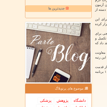
ات لازم
ن آزمون
جدیدترین ها
دسته از
رای این
ار کرده
جی برای
تکمیل و
د داد که
 معاونت
فرستاده شده است، البته این رتبه
از قدمت
کمتری برخوردار می باشند دو طرح تعاون و توانمندسازی و طرح استاد وابسته را به تصویب رساندیم و در زمینه بازبینی طرح برنامه ۱۰۰۰ برنامه
موضوع های پرتوبلاگ
دانشگاه
پژوهش
پزشكی