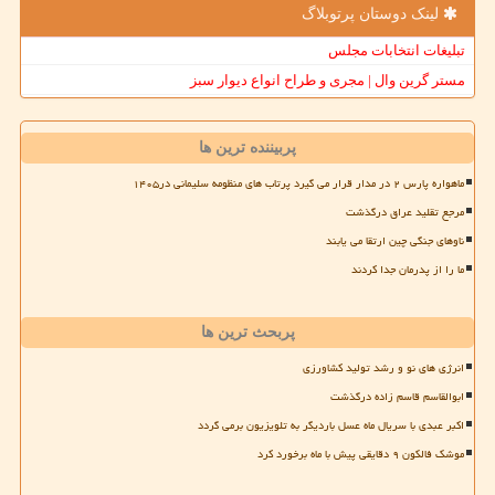
لینک دوستان پرتوبلاگ
تبلیغات انتخابات مجلس
مستر گرین وال | مجری و طراح انواع دیوار سبز
پربیننده ترین ها
ماهواره پارس ۲ در مدار قرار می گیرد پرتاب های منظومه سلیمانی در۱۴۰۵
مرجع تقلید عراق درگذشت
ناوهای جنگی چین ارتقا می یابند
ما را از پدرمان جدا کردند
پربحث ترین ها
انرژی های نو و رشد تولید کشاورزی
ابوالقاسم قاسم زاده درگذشت
اکبر عبدی با سریال ماه عسل باردیگر به تلویزیون برمی گردد
موشک فالکون ۹ دقایقی پیش با ماه برخورد کرد