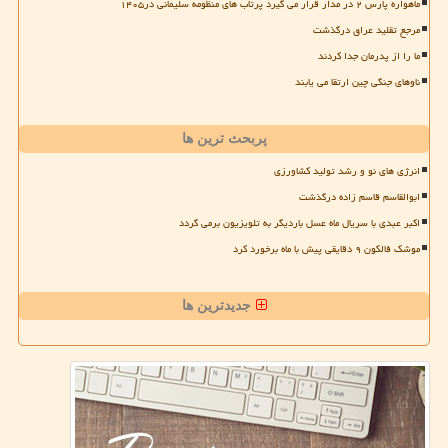
ماهواره پارس ۲ در مدار قرار می گیرد پرتاب های منظومه سلیمانی در۱۴۰۵
مرجع تقلید عراق درگذشت
ما را از پدرمان جدا کردند
ناوهای جنگی چین ارتقا می یابند
پربحث ترین ها
انرژی های نو و رشد تولید کشاورزی
ابوالقاسم قاسم زاده درگذشت
اکبر عبدی با سریال ماه عسل باردیگر به تلویزیون برمی گردد
موشک فالکون ۹ دقایقی پیش با ماه برخورد کرد
جدیدترین ها