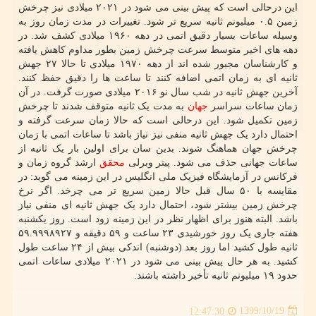
این درحالی است که پیش بینی می شود در ۲۰۲۱ میلادی نیز چرخش
زمین ۰.۵ میلیونم ثانیه سریع تر شود. تغییرات در مدت زمان روز به
وسیله ساعات بسیار دقیق اتمی در دهه ۱۹۶۰ میلادی کشف شد. در
دهه های اخیر متوسط سرعت چرخش زمین بطور مداوم کاهش یافته
و کارشناسان مجبور شده اند از دهه ۱۹۷۰ میلادی تا حالا ۲۷ جهش
ثانیه ای به زمان اتمی اضافه کنند تا ساعت ها را دقیق حفظ کنند.
آخرین جهش ثانیه در شب سال نو ۲۰۱۶ میلادی صورت گرفت. در آن
زمان ساعات سراسر
جهان
به مدت یک ثانیه متوقف شدند تا چرخش
زمین تکمیل شود. این درحالی است که حالا زمان سرعت گرفته و
احتمال دارد یک جهش ثانیه منفی نیز نیاز باشد تا ساعات اتمی با زمان
چرخش جهان هماهنگ شوند. بدین سان برای اولین بار یک ثانیه از
ساعات جهانی حذف می شود. پیتر وبرلی
محقق
ارشد گروه زمان و
فرکانس در آزمایشگاه فیزیک ملی انگلیس در این زمینه می گوید: در
مقایسه با ۵۰ سال قبل حالا زمین سریع تر می چرخد. اگر نرخ
چرخش زمین بیشتر شود، احتمال دارد یک جهش ثانیه ای منفی نیاز
باشد. البته هنوز برای اظهار نظر در این زمینه زود است. روز یکشنبه
هفته جاری یک روز خورشیدی ۲۳ ساعت و ۵۹ دقیقه و ۵۹.۹۹۹۸۹۲۷
ثانیه طول کشید اما روز بعد (دوشنبه) اندکی بیش از ۲۴ ساعت طول
کشید. به هر حال پیش بینی می شود در ۲۰۲۱ میلادی ساعات اتمی
حدود ۱۹ میلیونم ثانیه تأخیر داشته باشند.
1399/10/19
12:47:30