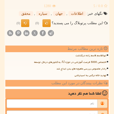
1280
/ 5
0.0
تگهای خبر:
اطلاعات
,
جهان
,
سیاره
,
محقق
این مطلب پرتوبلاگ را می پسندید؟
(0)
(0)
X
تازه ترین مطالب مرتبط
ابوالقاسم قاسم زاده درگذشت
اختصاص 5000 فرصت آموزشی در حوزه AI به کشورهای درحال توسعه
رادار مخصوص بررسی ماهیچه های بدن ابداع شد
تهدید خاله نرگس به اسیدپاشی
نظرات بینندگان در مورد این مطلب
لطفا شما هم
نظر دهید