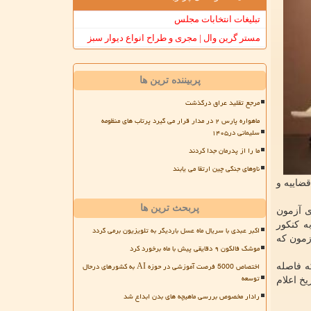
تبلیغات انتخابات مجلس
مستر گرین وال | مجری و طراح انواع دیوار سبز
پربیننده ترین ها
مرجع تقلید عراق درگذشت
ماهواره پارس ۲ در مدار قرار می گیرد پرتاب های منظومه
سلیمانی در۱۴۰۵
ما را از پدرمان جدا کردند
ناوهای جنگی چین ارتقا می یابند
ضاییه و
پربحث ترین ها
ی آزمون
به کنکور
اکبر عبدی با سریال ماه عسل باردیگر به تلویزیون برمی گردد
زمون که
موشک فالکون ۹ دقایقی پیش با ماه برخورد کرد
اختصاص 5000 فرصت آموزشی در حوزه AI به کشورهای درحال
الیست که فاصله
توسعه
ی آزمون دوره ۴۸، مدت زمان بین تاریخ اعلام
رادار مخصوص بررسی ماهیچه های بدن ابداع شد