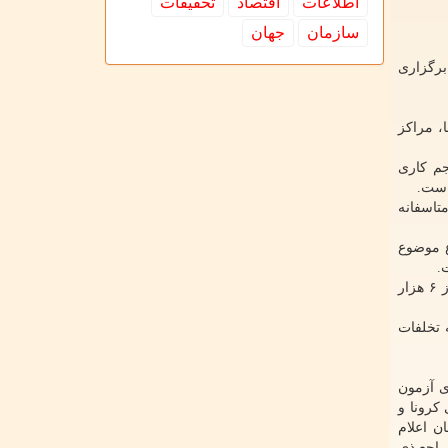
اطلاعات
اقتصاد
تحقیقات
سازمان
جهان
برگزاری
، مراکز
جم کاری
است.
تاسفانه
فاع موضوع
.
به گزارش پرتوبلاگ به نقل از ایسنا، داوطلبان آزمون دستیاری همین طور با تشکیل کمپینی با عنوان " تعویق آزمون دستیاری" با بیش از ۶ هزار
 تخلفات
ی آزمون
کرونا و
 ماه مصوبه قانونی از زمان اعلام
راجع ذی