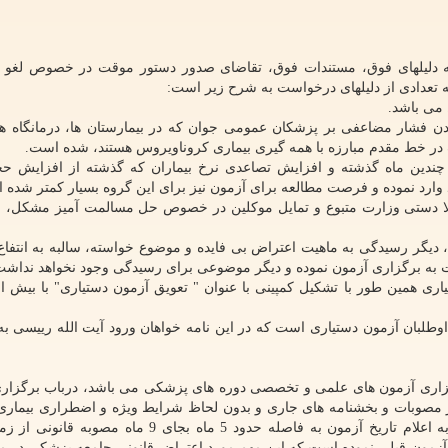
جه به دلیلهای فوق، مستندات فوق، تقاضای صدور دستور موقت در خصوص لغو 
دن فشار مضاعفی بر پزشکان عمومی جوان که در بیمارستان ها، درمانگاه ها
 در خط مقدم مبارزه با همه گیری بیماری کروناویروس هستند، شده است.
چندین ماه گذشته و افزایش تصاعدی نرخ بیماران که گذشته از افزایش ح
وارد نموده و فرصت مطالعه برای آزمون نیز برای این گروه بسیار کمتر شده 
 بالا دستی وزارت متبوع و تمایل موکلین در خصوص حل مسالمت آمیز مشکل، م
ال جاری برگزار شود، دیگر رسیدگی به ماهیت اعتراض بی فایده و موضوع خواسته، سالبه به انت
به برگزاری آزمون نموده و دیگر موضوعی برای رسیدگی وجود نخواهد نداشت
اوطلبان آزمون دستیاری است که در این نامه خواهان ورود آیت الله رییسی به
زاری آزمون های علمی و تخصصی دوره های پزشکی می باشد، درباب برگزار
 از مصوبات و بخشنامه های جاری و بدون لحاظ شرایط ویژه و اضطراری بیماری 
فشارهای شبانه روزی وارده به جامعه پزشکان، مبادرت به اعلام تاریخ آزمون به فاصله حدود 5 ماه بجای 9
 آزمون قبلی نموده است که این مهم مورد اعتراض قانونی جامعه پزشکی در م