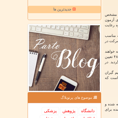
جدیدترین ها
ول مشخص
رگزاری آزمون
ضحا نافی مقرره رعایت
تا آزمون دوره ۴۸ بدون رعایت فاصله مناسب
شرکت در
رجع آزمون شناخته خواهند
شد. جدول زمان بندی آزمون های وزارت بهداشت در سال ۹۹ اعلام گردید و تاریخ ۷ اسفند ۹۹ بعنوان تاریخ برگزاری آزمون دستیاری دوره ۴۸ تعیین
تاریخ ۳۰ شهریور جاری اعلام گردید. در
صمیم گیران
 است که
موضوع های پرتوبلاگ
۴۸ باتوجه به مستندات ارائه شده و
م شده برای
دانشگاه
پژوهش
پزشكی