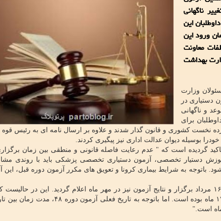
یر ناگهانی
اوطلبان این
ان ورود این
فات معاونت
ارت بهداشت
ئولان وزارت
ن دستیاری در
عد و ناگهانی
اوطلبان برای
ده نخست کشوری و قانون گذار شدند و علاوه بر ارسال نامه ای به رئیس قوه ق
ا بوسیله دیوان عدالت اداری نیز پیگیری کردند.
تاکید گردیده است که " عدم رعایت فاصله قانونی و منطقی بین زمان برگزار
ت و بخشنامه های آموزش دستیار تخصصی، آزمون دستیاری تخصصی پزشکی باید با روندی مشا
د. باتوجه به شرایط بیماری کرونا و تعویق های مکرر آزمون دوره قبل، این آ
در نهایت بنا به مصوبه ستاد ملی مقابله با کرونا در تاریخ ۱۶ مرداد برگزار و نتایج آزمون نیز در مهر ماه اعلام گردید. این در ح
زمانی برگزاری آزمون دوره ۴۶ با آزمون دوره ۴۷، حدود ۱۷ ماه بوده است. اما باتوجه به تاریخ فعل