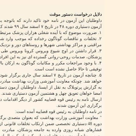
دلایل درخواست دستور موقت
داوطلبان این آزمون در نامه خود تاکید دارند که باتو
آزمون دستیاری دوره ۴۸ در تاریخ ۷ اسفند سال ۹۹ شدند که تعدادی از دلیلهای درخواست به شرح زیر است:
۱. ضرورت موضوع که با آینده شغلی هزاران پزشک مرتبط می باشد.
۲. تخلفات و تناقضات گوناگون رخداده که موجب وارد ش
مراقبتی و مراکز بهداشتی شهرها و روستاهای دور و نزدیک
۳. قرار داشتن در اوج شیوع ویروس کرونا ویروس طی 
پزشکان، صدمات روحی-روانی گسترده ای نیز به این افراد 
۴. با وجود مراجعات مکرر و مکاتبات گوناگون به ارکان
توفیقی تا حالا حاصل نشده است است.
۵. چنانچه آزمون در تاریخ ۷ اسفند س
خواهد شد. چونکه معاونت آموزشی وزارت بهداشت مبادرت 
امضا خواهان تعویق چهل و هشتمین آزمون دستیاری شدند.
ارسال نامه به رئیس قوه قضاییه کشور از دیگر اقدامات د
برگزاری این آزمون شدند.
در نامه داوطلبان به رئیس قوه قضاییه آمده است:
" معاونت آموزشی وزارت بهداشت که بعنوان متصدی برگ
دوره 48 دستیاری تخصصی ضمن ارتکاب تخلفات قانونی
رسمی منابع آزمون و نیز فاصله زمانی کمتر از یک سال از