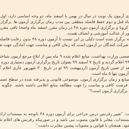
زاری آزمون یک نوبت در سال در بهمن یا اسفند ماه، دو وجه اساسی دارد، ا
دن تاریخ برگزاری آزمون ها و اعلام منابع حداقل از ۹ ماه قبل و دوم حفظ فاصله منطقی بین مدت زمان برگزاری آزمون ها. ب
دوره ۴۷ با ۵ ماه تاخیر در مرداد ۹۹ به سبب مصوبه ستاد کرونا و برگزاری آزمون دوره ۴۸ در زمان مقرر اسفند ماه وا
ور از عدالت آموزشی و انصاف هست.
اینکه آزمون دوره ۴۷ با مصوبه ستاد کرونا، با تعویق ۶ ماهه برگزار شده است دلیلی بر این نیست 
نی شرکت کنندگان در آزمون است که زمان کافی و مناسب جهت آمادگی جهت 
آیین نامه اجرائی نشست ۶۶ شورای آموزش پزشکی و تخصصی وزارت بهداشت، منابع اعلام شده ۹ ماه پس از ابلاغ م
شد. اما به شکل بی سابقه ای منابع آزمون، چندین ماه بعد از تعیین تاریخ آزمون (اردیبهشت ۹۹ )و در 
 ۵ ماه است.
جه گرفت که فاصله ۹ ماه بین اعلام منابع و زمان برگزاری آزمون، موضوعی قانونی و پذیرفته شده در سطح ت
 فرصت کافی و مناسب را جهت مطالعه منابع اعلامی داشته باشند. چگونه
در قسمتی از نامه داوطلبان آزمون چهل و هشتم آمده است: "تغییر رفرنس درس جراحی برای آزمون دوره 
 زنان برای آزمون دوره ۴۸ باتوجه به مستندات، مغایر با قانون مصوب می باشد و در صورتیکه رفرنس های اعلا