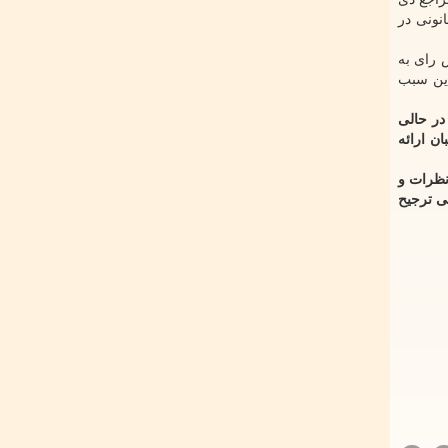
نونی در
 رای به
دین سبب
 در حالی
ن ارائه
نظرات و
ی ترجیح