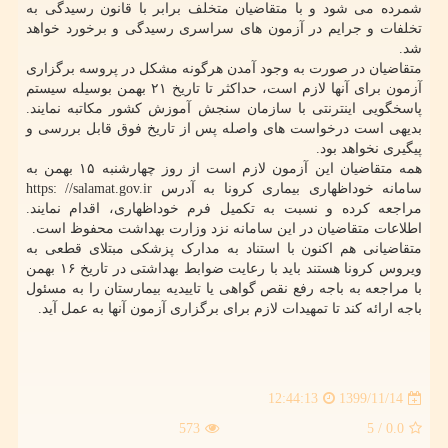
شمرده می شود و با متقاضیان متخلف برابر با قانون رسیدگی به
تخلفات و جرایم در آزمون های سراسری رسیدگی و برخورد خواهد
شد.
متقاضیان در صورت به وجود آمدن هرگونه مشکل در پروسه برگزاری
آزمون برای آنها لازم است، حداکثر تا تاریخ ۲۱ بهمن بوسیله سیستم
پاسخگویی اینترنتی با سازمان سنجش آموزش کشور مکاتبه نمایند.
بدیهی است درخواست های واصله پس از تاریخ فوق قابل بررسی و
پیگیری نخواهد بود.
همه متقاضیان این آزمون لازم است از روز چهارشنبه ۱۵ بهمن به
سامانه خوداظهاری بیماری کرونا به آدرس https: //salamat.gov.ir
مراجعه کرده و نسبت به تکمیل فرم خوداظهاری، اقدام نمایند.
اطلاعات متقاضیان در این سامانه نزد وزارت بهداشت محفوظ است.
متقاضیانی هم اکنون با استناد به مدارک پزشکی مبتلای قطعی به
ویروس کرونا هستند باید با رعایت ضوابط بهداشتی در تاریخ ۱۶ بهمن
با مراجعه به باجه رفع نقص گواهی یا تاییدیه بیمارستان را به مسئول
باجه ارائه کند تا تمهیدات لازم برای برگزاری آزمون آنها به عمل آید.
1399/11/14
12:44:13
573
/ 5
0.0