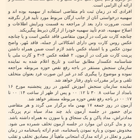
ارائه آن الزامی است.
افرادی که در زمان ثبت نام متقاضی استفاده از سهمیه بوده اند و
سهمیه درخواستی آنان از جانب ارگان مربوط مورد تأیید قرار نگرفته
است، ضرورت دارد بعد از مراجعه به قسمت ویرایش اطلاعات و
اصلاح سهمیه، عدم تأیید سهمیه خودرا از ارگان ذیربط پیگیریکند.
چنانچه کارت شرکت در آزمون متقاضی فاقد عکس است و یا چنانچه
عکس روس کارت وس دارای اشکالاتی از جمله، فاقد مُهر، واضح
نبودن عکس و یا اشتباه عکس باشد لازم است ضمن همراه داشتن
پرینت کارت شرکت در آزمون، ۲ قطعه عکس ۴×۳ و کارت ملی یا
شناسنامه عکسدار مطابق ساعت و تاریخ اعلام شده به نماینده
سازمان سنجش مستقر در باجه رفع نقص حوزه مربوطه مراجعه
نموده و موضوع را پیگیری کند در غیر این صورت فرد بعنوان متخلف
تلقی و برابر مقررات باوی رفتار خواهد شد.
نماینده سازمان سنجش آموزش کشور در روز پنجشنبه مورخ ۱۶
بامداد از ساعت ۸: ۳۰ تا ۱۲: ۰۰ و پس از ظهر از ساعت ۱۴: ۰۰ تا
۱۷: ۰۰ در باجه رفع نقص حوزه مربوطه مستقر خواهد شد.
آزمون در روز جمعه ۱۷ بهمن ماه برگزار می گردد و هر متقاضی
برای حضور در جلسه آزمون باید چند مداد سیاه نرم پررنگ،
مدادتراش، مداد پاکن و یک سنجاق و یا سوزن به همراه داشته باشد.
رد و بدل کردن این موارد در جلسه آزمون تخلف شمرده می شود.
مخدوش نمودن و پاره نمودن پاسخنامه، عدم ارائه پاسخنامه در زمان
مقرر و تعلل در ارائه مدارک امتحانی ماهیتاً از مصادیق تخلف و تقلب