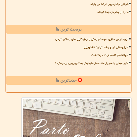
ناوهای جنگی چین ارتقا می یابند
ما را از پدرمان جدا کردند
پربحث ترین ها
لزوم ایمن سازی سیستم بانکی با رمزنگاری های پساکوانتومی
انرژی های نو و رشد تولید کشاورزی
ابوالقاسم قاسم زاده درگذشت
اکبر عبدی با سریال ماه عسل باردیگر به تلویزیون برمی گردد
جدیدترین ها