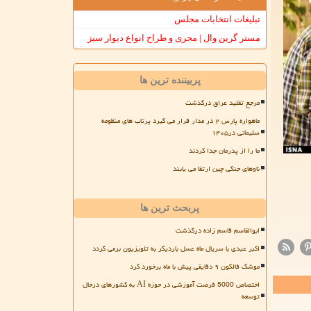
تبلیغات انتخابات مجلس
مستر گرین وال | مجری و طراح انواع دیوار سبز
پربیننده ترین ها
مرجع تقلید عراق درگذشت
ماهواره پارس ۲ در مدار قرار می گیرد پرتاب های منظومه
سلیمانی در۱۴۰۵
ما را از پدرمان جدا کردند
ناوهای جنگی چین ارتقا می یابند
پربحث ترین ها
ابوالقاسم قاسم زاده درگذشت
اکبر عبدی با سریال ماه عسل باردیگر به تلویزیون برمی گردد
موشک فالکون ۹ دقایقی پیش با ماه برخورد کرد
اختصاص 5000 فرصت آموزشی در حوزه AI به کشورهای درحال
توسعه