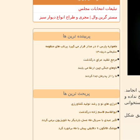
تبلیغات انتخابات مجلس
مستر گرین وال | مجری و طراح انواع دیوار سبز
پربیننده ترین ها
ماهواره پارس ۲ در مدار قرار می گیرد پرتاب های منظومه
سلیمانی در۱۴۰۵
مرجع تقلید عراق درگذشت
ناوهای جنگی چین ارتقا می یابند
ما را از پدرمان جدا کردند
انجامد.
پربحث ترین ها
نداده و
ستخوانی
انرژی های نو و رشد تولید کشاورزی
ابوالقاسم قاسم زاده درگذشت
قیق شکل
اکبر عبدی با سریال ماه عسل باردیگر به تلویزیون برمی گردد
موشک فالکون ۹ دقایقی پیش با ماه برخورد کرد