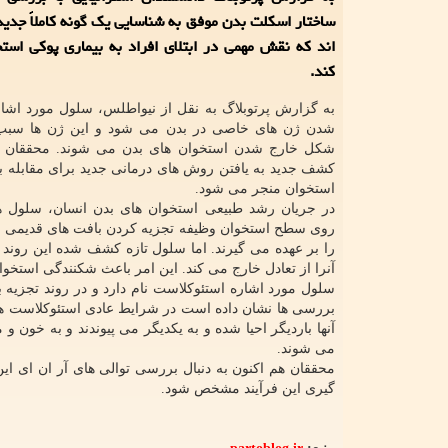
ساختار اسکلت بدن موفق به شناسایی یک گونه کاملاً جدی
اند که نقش مهمی در ابتلای افراد به بیماری پوکی استخ
کند.
به گزارش پرتوبلاگ به نقل از نیواطلس، سلول مورد اشا
شدن ژن های خاصی در بدن می شود و این ژن ها سبب 
شکل خارج شدن استخوان های بدن می شوند. محققان م
کشف جدید به یافتن روش های درمانی جدید برای مقابله با
استخوان منجر می شود.
در جریان رشد طبیعی استخوان های بدن انسان، سلول 
روی سطح استخوان وظیفه تجزیه کردن بافت های قدیمی و 
را بر عهده می گیرند. اما سلول تازه کشف شده این روند ر
آنرا از تعادل خارج می کند. این امر باعث شکنندگی استخو
سلول مورد اشاره استئوکلاست نام دارد و در روند تجزیه ب
بررسی ها نشان داده است در شرایط عادی استئوکلاست ها 
آنها باردیگر احیا شده و به یکدیگر می پیوندند و به خون 
می شوند.
محققان هم اکنون به دنبال بررسی توالی های آر ان ای 
گیری این فرآیند مشخص شود.