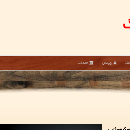
گ
لاگ
پژوهش
دانشگاه
میکروسکوپی