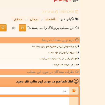
منبع:
partoblog.ir
1399/12/09
23:52:48
تگهای خبر:
دانشمند
,
درمان
,
محقق
این مطلب پرتوبلاگ را می پسندید؟
(0)
تازه ترین مطالب مرتبط
رادار مخصوص بررسی ماهیچه های بدن ابداع شد
یک بیوهکر کلونی از خود ساخت
کاوشگر ژاپنی از یک سیارک عکس گرفت
ما را از پدرمان جدا کردند
نظرات بینندگان در مورد این مطلب
لطفا شما هم
در مورد این مطلب
نظر دهید