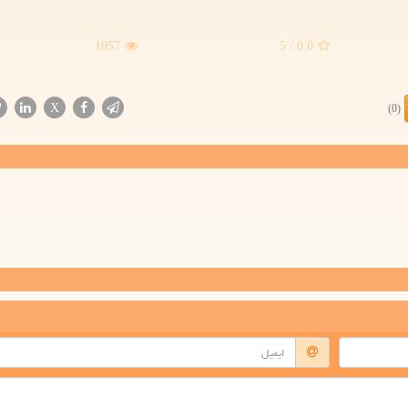
1057
/ 5
0.0
X
(0)