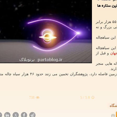
لین ستاره ها
به گزارش پرتوبلاگ به نقل از دیلی میل، یک سیاه چاله با ۵۵ هزار برابر
ی بزرگ و نه
این سیاهچاله
این سیاهچاله
هان
و قبل از
له هایی منجر
رند.
هرچند سیاه چاله تازه رصد شده ۳ میلیارد سال نوری با زمین فاصله دارد، پژوهشگران تخمین می
738
/ 5
5.0
شگاه
X
(0)