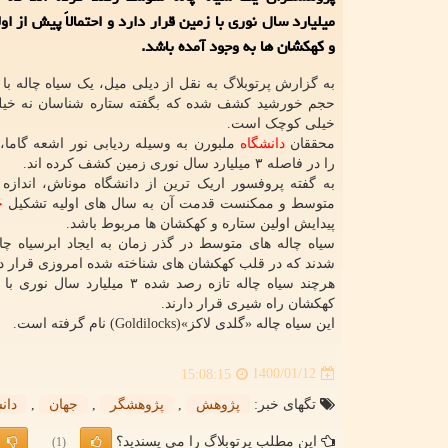
میلیارد سال نوری با زمین قرار دارد و احتمالاً پیش از او
و کهکشان ها به وجود آمده باشد.
حجم خورشید کشف شده که بگفته ستاره شناسان نه خیل
خیلی کوچک است.
محققان
دانشگاه
ملبورن به وسیله ردیابی نور اشعه گاما، 
را در فاصله ۳ میلیارد سال نوری زمین کشف کرده اند.
به گفته پروفسور اریک ترین از دانشگاه موناش، اندازه 
متوسط و ممکنست قدمت آن به سال های اولیه تشکیل
ج
پیدایش اولین ستاره و کهکشان ها مربوط باشد.
سیاه چاله های متوسط در گذر زمان به ایجاد ابرسیاه چا
شدند که در قلب کهکشان های شناخته شده امروزی قرار دا
کهکشان راه شیری قرار دارند.
این سیاه چاله «گلدی لاکز»(Goldilocks) نام گرفته است.
1400/01/12
15:08:15
تگهای خبر:
پژوهش
,
پژوهشگر
,
جهان
,
دان
این مطلب پرتوبلاگ را می پسندید؟
(1)