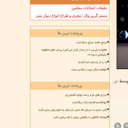
تبلیغات انتخابات مجلس
مستر گرین وال | مجری و طراح انواع دیوار سبز
پربیننده ترین ها
مرجع تقلید عراق درگذشت
ماهواره پارس ۲ در مدار قرار می گیرد پرتاب های منظومه
سلیمانی در۱۴۰۵
ما را از پدرمان جدا کردند
ناوهای جنگی چین ارتقا می یابند
 زنند حدود ۴۶ هزار سیاه چاله متوسط در
پربحث ترین ها
انرژی های نو و رشد تولید کشاورزی
ابوالقاسم قاسم زاده درگذشت
اکبر عبدی با سریال ماه عسل باردیگر به تلویزیون برمی گردد
موشک فالکون ۹ دقایقی پیش با ماه برخورد کرد