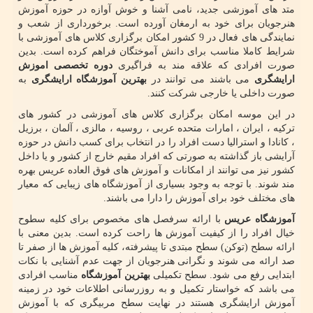
متد های آموزشی جدید، نامی آشنا و خوش آوازه در حوزه آموزش
هنرجویان برای خود به ارمغان آورده است. برخورداری از شعب و
نمایندگی های فعال در 9 کشور امکان برگزاری کلاس های آموزشی با
شرایط کاملا مناسب برای دانش آموختگان فراهم کرده است. بدین
صورت افرادی که علاقه مند به فراگیری
دوره تخصصی اموزش
ارایشگری
می باشند می توانند در
بهترین آموزشگاه ارایشگری
به
صورت داخلی یا خارجی شرکت کنند.
در این موسه امکان برگزاری کلاس های آموزشی در کشور های
ترکیه ، ایران ، امارات متحده عربی ، روسیه ، مالزی ، آلمان ، برزیل
، کانادا و استرالیا دست افراد را در انتخاب برای کسب دانش در حوزه
آرایشی باز گذاشته به صورتی که افراد مقیم خارج از کشور و یا داخل
کشور نیز می توانند از امکانات و آموزش های فوق العاده عریس بهره
مند شوند. با توجه به وجود بسیاری از آموزشگاه های زیبایی که معیار
های مختلف خود برای آموزش را دارا می باشند.
آموزشگاه عریس
با ارائه سرفصل های مخصوص برای کلیه سطوح
خیال افراد را از کیفیت آموزش ها راحت کرده است. بدین معنی با
ارائه سطح (توکن) سطح مبتدی تا پیشرفته، کلیه آموزش ها از صفر تا
صد ارائه می شوند و نگرانی هنرجویان از جهت عدم آشنایی با نکات
ابتدایی رفع می شود. سطح تکمیلی
بهترین آموزشگاه
مناسب افرادی
می باشد که خواستار تکمیل و به روزرسانی اطلاعات خود در زمینه
آموزش ارایشگری هستند در نهایت سطح مربیگری که با آموزش