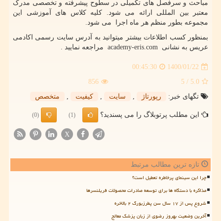
مباحث و سرفصل های تکمیلی در سطوح پیشرفته و تخصصی مدرک
معتبر بین المللی ارائه می شود. کلیه کلاس های آموزشی این
مجموعه بطور منظم هر ماه اجرا می شود.
بمنظور کسب اطلاعات بیشتر میتوانید به آدرس سایت رسمی اکادمی
عریس به نشانی
academy-eris.com
مراجعه نمایید .
1400/01/22
00:45:30
856
/ 5
5.0
تگهای خبر:
رپورتاژ
,
سایت
,
كیفیت
,
متخصص
این مطلب پرتوبلاگ را می پسندید؟
(0)
(1)
X
تازه ترین مطالب مرتبط
چرا این سینمای پرخاطره تعطیل است؟
مذاکره با دستگاه ها برای توسعه صادرات محصولات فریلنسرها
شروع پس از ۱۷ سال سن پطرزبورگ ۲ بالاخره
آخرین وضعیت بهروز رضوی از زبان پزشک معالج