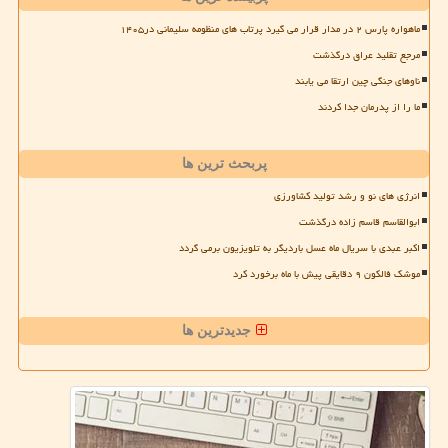
ماهواره پارس ۲ در مدار قرار می گیرد پرتاب های منظومه سلیمانی در۱۴۰۵
مرجع تقلید عراق درگذشت
ناوهای جنگی چین ارتقا می یابند
ما را از پدرمان جدا کردند
پربحث ترین ها
انرژی های نو و رشد تولید کشاورزی
ابوالقاسم قاسم زاده درگذشت
اکبر عبدی با سریال ماه عسل باردیگر به تلویزیون برمی گردد
موشک فالکون ۹ دقایقی پیش با ماه برخورد کرد
جدیدترین ها