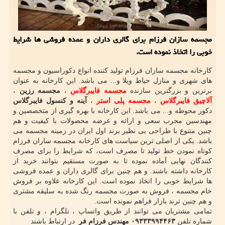
مجسمه سازان فرزام برای گالری داران و عمده فروشی ها شرایط
خوبی را اتخاذ نموده است.
کارخانه مجسمه سازان فرزام تولید کننده انواع دکوراسیون و مجسمه
های شهری و منازل حیاط ویلا و... می باشد. این کارخانه به عنوان
برترین ‌و بزرگترین سازنده
مجسمه فایبرگلاس
،
مجسمه رزین
،
آلاچیق فایبرگلاس
،
مجسمه پلی استر
،
آینه و کنسول فایبرگلاس
دکور محوطه و... می باشد. این کارخانه با بهره گیری از متخصصین و
مهندسین مجرب سعی و ارائه و عرضه محصولات با کیفیت و هم
چنین متنوع با طراحی بی نظیر برند اول ایران در زمینه مجسمه می
باشد. یکی از اصلی ترین سیاست های کارخانه مجسمه ساران فرزام
کوتاه نمودن خط تولید تا مصرف است، که شرایط را برای مصرف
کنندگان نهایی آماده نموده تا به صورت مستقیم بتوانند خرید از
کارخانه داشته باشند. و هم چنین برای گالری داران و عمده فروشی
ها شرایط خوبی را اتخاذ نموده است. این کارخانه علاوه بر فروش
خام مجسمه ، فروش به صورت مجسمه رنگ شده به سلیقه مشتری
و هم چنین ترند بازار فراهم نمونده است.
تمامی مشتریان می توانند از طریق واتساپ ، تلگرام ، و تلفن با
شماره تلفن
۰۹۳۳۳۹۹۴۴۶۳ مهندس فرزام فر
در ارتباط باشند