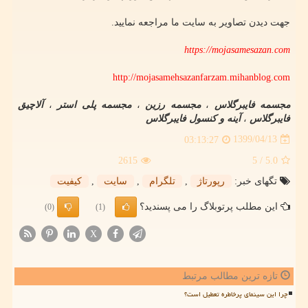
جهت دیدن تصاویر به سایت ما مراجعه نمایید.
https://mojasamesazan.com
http://mojasamehsazanfarzam.mihanblog.com
مجسمه فایبرگلاس
،
مجسمه رزین
،
مجسمه پلی استر
،
آلاچیق
فایبرگلاس
،
آینه و کنسول فایبرگلاس
1399/04/13
03:13:27
2615
/ 5
5.0
تگهای خبر:
رپورتاژ
,
تلگرام
,
سایت
,
كیفیت
این مطلب پرتوبلاگ را می پسندید؟
(0)
(1)
X
تازه ترین مطالب مرتبط
چرا این سینمای پرخاطره تعطیل است؟