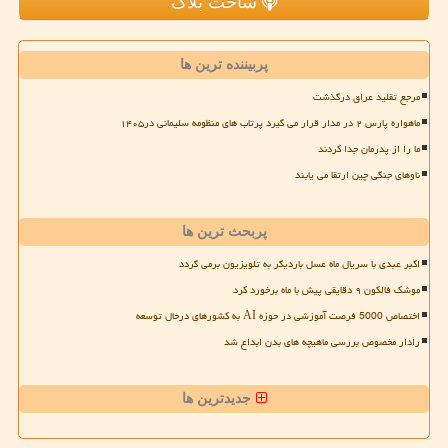
ساخت بلاگ
پربیننده ترین ها
مرجع تقلید عراق درگذشت
ماهواره پارس ۲ در مدار قرار می گیرد پرتاب های منظومه سلیمانی در۱۴۰۵
ما را از پدرمان جدا کردند
ناوهای جنگی چین ارتقا می یابند
پربحث ترین ها
اکبر عبدی با سریال ماه عسل باردیگر به تلویزیون برمی گردد
موشک فالکون ۹ دقایقی پیش با ماه برخورد کرد
اختصاص 5000 فرصت آموزشی در حوزه AI به کشورهای درحال توسعه
رادار مخصوص بررسی ماهیچه های بدن ابداع شد
جدیدترین ها