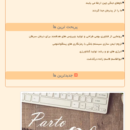
ناوهای جنگی چین ارتقا می یابند
ما را از پدرمان جدا کردند
پربحث ترین ها
رونمایی از فناوری بومی طراحی و تولید ویروس های هدفمند برای درمان سرطان
لزوم ایمن سازی سیستم بانکی با رمزنگاری های پساکوانتومی
انرژی های نو و رشد تولید کشاورزی
ابوالقاسم قاسم زاده درگذشت
جدیدترین ها