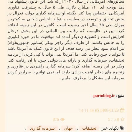
سناتورهای آمریکایی در سال ۲۰۲۰ ارائه شد. این قانون پیشنهاد می
دهد بودجه ای ۱۱۰ میلیارد دلاری طی ۵ سال به پیشرفت فناوری
آمریکایی اختصاص پیدا کند. بگفته او سرمایه گذاری دولت فدرال در
بخش تحقیق و توسعه در مقایسه با تولید ناخالص داخلی به کمترین
میزان طی ۴۵ سال اخیر رسیده است. کانتول در این زمینه اضافه
کرد: این در حالیست که رقابت بین المللی در این بخش درحال
افزایش است و کشورهای دیگر آماده اند موقعیت ما در حوزه فناوری
را به چالش بکشند. از طرف دیگر راجر ویکر (سناتور جمهوریخواه)
نیز اعلام نمود بنظر می رسد هدف از این قانون کمک به آمریکا باشد
تا بتواند با چین رقابت کند. اما آمریکا نمی تواند با کپی کردن از برنامه
تحقیقات، سرمایه گذاری و یارانه های دولتی چین، با آن رقابت کند.
ویکر در این زمینه اضافه کرد: سرمایه گذاری راهبردی در فناوری و
زنجیره های ذخایر اهمیت زیادی دارند اما نمی توانیم با سرازیر کردن
سرمایه این مشکل را برطرف نماییم.
منبع:
partoblog.ir
1400/01/29
14:11:49
876
/ 5
5.0
تگهای خبر:
تحقیقات
,
جهان
,
سرمایه گذاری
,