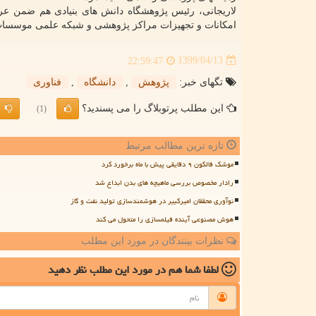
لاریجانی، رئیس پژوهشگاه دانش های بنیادی هم ضمن عرض
امکانات و تجهیزات مراکز پژوهشی و شبکه علمی موسسات ت
1399/04/13
22:59:47
تگهای خبر:
پژوهش
,
دانشگاه
,
فناوری
این مطلب پرتوبلاگ را می پسندید؟
(1)
تازه ترین مطالب مرتبط
موشک فالکون ۹ دقایقی پیش با ماه برخورد کرد
رادار مخصوص بررسی ماهیچه های بدن ابداع شد
نوآوری محققان امیرکبیر در هوشمندسازی تولید نفت و گاز
هوش مصنوعی آینده فیلمسازی را متحول می کند
نظرات بینندگان در مورد این مطلب
لطفا شما هم
در مورد این مطلب
نظر دهید