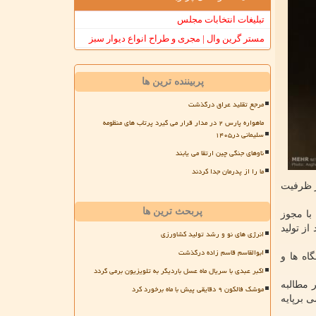
تبلیغات انتخابات مجلس
مستر گرین وال | مجری و طراح انواع دیوار سبز
پربیننده ترین ها
مرجع تقلید عراق درگذشت
ماهواره پارس ۲ در مدار قرار می گیرد پرتاب های منظومه
سلیمانی در۱۴۰۵
ناوهای جنگی چین ارتقا می یابند
ما را از پدرمان جدا کردند
ز ظرفیت
پربحث ترین ها
با مجوز
اکیدات مداوم معظم له از امر پژوهش و فناوری و مطالبه تخصیص ۳ تا ۴ درصد از تولید
انرژی های نو و رشد تولید کشاورزی
ابوالقاسم قاسم زاده درگذشت
اه ها و
اکبر عبدی با سریال ماه عسل باردیگر به تلویزیون برمی گردد
 مطالبه
موشک فالکون ۹ دقایقی پیش با ماه برخورد کرد
 برپایه