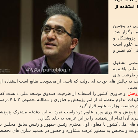
ستفاده از
یی در پنجمین
 برگزار شد،
تصریح کرد: مجمع پژوهشگاه های ملی کشور شامل ۱۶ پژوهشگاه و
ت علوم است
زاتی کم نظیر و
تخصصی مشغول
اص یافته به
و ظرفیت های
یت به چالش های بودجه ای دولت که ناشی از محدودیت منابع است استفاده ا
است.
وهش
و فناوری کشور را استفاده از ظرفیت صندوق توسعه ملی دانست که 
رهبری نظام صورت می پذیرد و با عنایت به حمایت ها و ت
درخواست وزارت علوم قرار گیرد.
پژوهش و فناوری وزیر علوم درخواست نمود به این دغدغه مشترک پژوهشگ
ری آن اقدام ارزشمندی را در این عرصه به جای بگذارد.
شگاه های ملی کشور با معاون اول محترم رئیس جمهور و رئیس سابق مجلس بر
دولت و مجلس به منظور عرضه مشاوره و حضور در تصمیم سازی های تخصصی