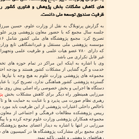
های كاهش مشكلات بخش پژوهش و فناوری كشور را ا
ظرفیت صندوق توسعه ملی دانست.
به گزارش پرتوبلاگ به نقل از وزارت علوم، حسین میرزا
جلسه سال مجمع که با حضور معاون پژوهشی وزیر علوم
موسسه پژوهشی ملی مستقل و غیردانشگاهی تابع وزار
که دارای ۷۸۰ عضو هیات علمی و ظرفیت علمی وتجهی
غیر قابل تکراری می باشد.
وی با اشاره به اینکه این مراکز در تمام حوزه های 
خدمت و گره گشایی از مشکلات کشور هستند و بودجه اختص
مجموعه های پژوهشی وزارت علوم به هیچ وجه با نیازها 
گسترده پژوهشی کشور هماهنگی ندارد، تصریح کرد: با عنا
دستگاه ها اجرایی و بخش خصوصی راه اصلی پیش روی م
میرزایی همینطور راه دیگر برای کاهش مشکلات بخش
پژ
ناخالص داخلی اعتبارات پژوهشی از این ظرفیت باید مورد 
رییس پژوهشکده مطالعات فرهنگی و اجتماعی از معاون 
مجموعه همکاران پژوهشی وزارت علوم توجه کرده و با پیگی
میرزایی در انتها با اشاره به دیدار اعضای مجمع پژوه
جدی مجمع برای مشارکت پژوهشگاه ها در کمیسیون های 
رهیافتهای پژوهشی و علمی تاکید نمود.